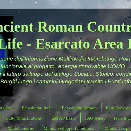
ncient Roman Countr
Life - Esarcato Are
ne dell'Informazione Multimedia Interchange Point 
 funzionale al progetto "energia rinnovabile UOMO" ..
er il futuro sviluppo del dialogo Sociale, Storico, cond
 Borghi lungo i cammini Gregoriani tramite i Punti Info
maldoli
Benedettini Italia
Benedettini Mondo
Beni Ecclesias
Culto Minist.Interno
ERFAP Lazio
FAO Allert
Franchig
Minist. Interno
Minist. Sviluppo Economico
Minist. Traspor