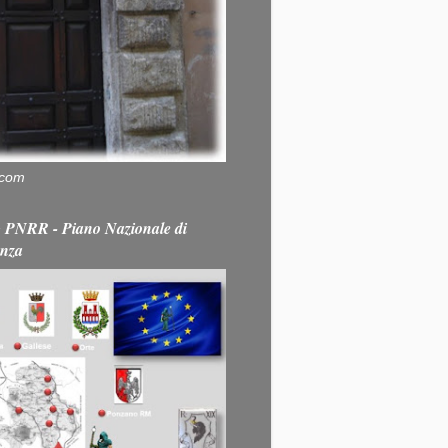
.com
PNRR - Piano Nazionale di
enza