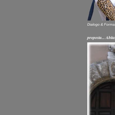
Dialogo & Forma
proposta... Ab