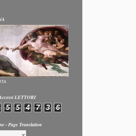
NA
ITA
e Accessi LETTORI
5
5
4
7
3
6
ne - Page Translation