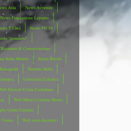
ews Asia
News Avvenire
News Fondazione Lepanto
ews T Cina
News TG 24
orio "pensiero"
Restauro & Conservazione
ma Italia Mondo
Sisma Rischi
 Emergenti
Turismo Italia
Europea
Università Cattolica
Web Diocesi Civita Castellana
day
Web Musei Comune Roma
lio Unità Cristiani
 Visure
Web zona Incentivi