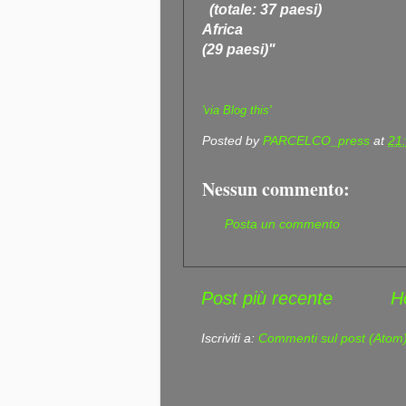
(totale: 37 paesi)
Africa
(29 paesi)"
'via Blog this'
Posted by
PARCELCO_press
at
21
Nessun commento:
Posta un commento
Post più recente
H
Iscriviti a:
Commenti sul post (Atom