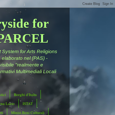
yside for
a PARCEL
System for Arts Religions
 elaborato nel (PAS) -
ivisibile "realmente e
rmativi Multimediali Locali
tici
Borghi d'Italia
ena Lazio
ISTAT
ti
Minist.Beni Culturali