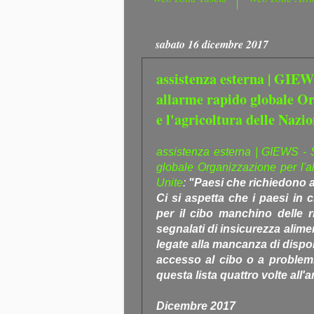
sabato 16 dicembre 2017
assistenza esterna | GIEW
allarme rapido globale Or
e l'agricoltura delle Nazi
assistenza esterna | GIEWS - 
globale Organizzazione per l'al
Unite
:
"Paesi che richiedono as
Ci si aspetta che i paesi in 
per il cibo manchino delle ri
segnalati di insicurezza alime
legate alla mancanza di dispon
accesso al cibo o a problemi
questa lista quattro volte all'
Dicembre 2017