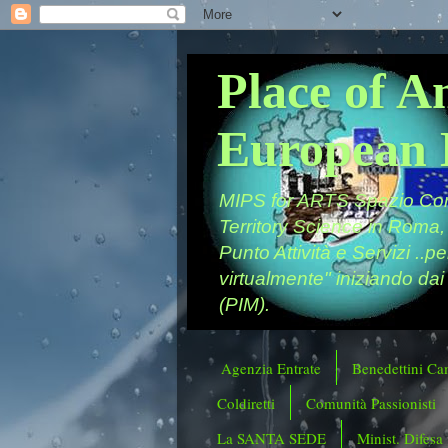
Place of A
European 
MIPS for ARTS Spazio Comu
Territory Science in Roma,
Punto Attività e Servizi ..p
virtualmente" iniziando dai
(PIM).
Agenzia Entrate
Benedettini Ca
Coldiretti
Comunità Passionisti
La SANTA SEDE
Minist. Difesa