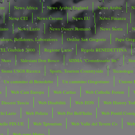
ere
News Africa
News Arabia England
News Arabic
N
News CEI
News Cresme
News EU
News Finanza
liano
News Lazio
News Osserv.Romano
News Storia
N
atores, Bellatores, Laboratores
Ordine San Gregorio
Papa Greg
CEL Giubileo 2000
Regione Lazio
Regola BENEDETTINA
o Nuns
Salesiani Don Bosco
SISMA "Commissario Str."
Sis
Sisma USGS Ricerca
Sports, Tourism Countryside
Tecnologie
Un cammino di Benedetto
Un cammino Gregoriano
Unione 
a
Web Cam Europa
Web Caritas
Web Catholic Forum
 Diocesi Tuscia
Web Disabilità
Web EON
Web History To
hi Lazio
Web Polizia
Web Per Bell'Italia
Web Pontif.Consig
tello FIN.UE
Web Tgtourism
Web Valle del Tevere Co
Web
ca
Web zone Meteo