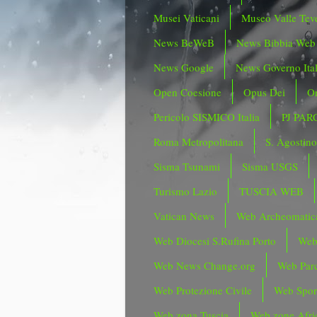
Musei Vaticani
Museo Valle Tev
News BeWeB
News Bibbia Web
News Google
News Governo Ita
Open Coesione
Opus Dei
Or
Pericolo SISMICO Italia
PJ PAR
Roma Metropolitana
S. Agostin
Sisma Tsunami
Sisma USGS
Turismo Lazio
TUSCIA WEB
Vatican News
Web Archeomatic
Web Diocesi S.Rufina Porto
Web
Web News Change.org
Web Parc
Web Protezione Civile
Web Spor
Web zona Tuscia
Web zone Afri