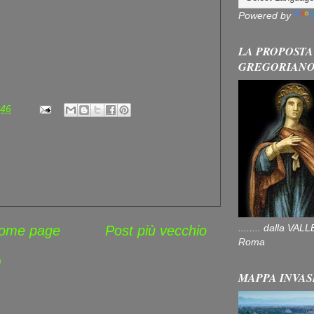
Powered by
LA PROPOSTA
GREGORIAN
:46
........ dalla V
ome page
Post più vecchio
Roma
)
MAPPA INVAS