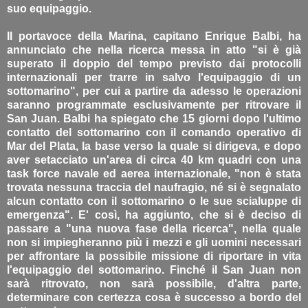
suo equipaggio.
Il portavoce della Marina, capitano Enrique Balbi, ha
annunciato che nella ricerca messa in atto "si è già
superato il doppio del tempo previsto dai protocolli
internazionali per trarre in salvo l'equipaggio di un
sottomarino", per cui a partire da adesso le operazioni
saranno programmate esclusivamente per ritrovare il
San Juan. Balbi ha spiegato che 15 giorni dopo l'ultimo
contatto del sottomarino con il comando operativo di
Mar del Plata, la base verso la quale si dirigeva, e dopo
aver setacciato un'area di circa 40 km quadri con una
task force navale ed aerea internazionale, "non è stata
trovata nessuna traccia del naufragio, né si è segnalato
alcun contatto con il sottomarino o le sue scialuppe di
emergenza". E' così, ha aggiunto, che si è deciso di
passare a "una nuova fase della ricerca", nella quale
non si impiegheranno più i mezzi e gli uomini necessari
per affrontare la possibile missione di riportare in vita
l'equipaggio del sottomarino. Finché il San Juan non
sarà ritrovato, non sarà possibile, d'altra parte,
determinare con certezza cosa è successo a bordo del