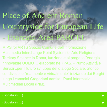
Place of Ancient Roman
Countryside for European Life
- Esarcato Area PARCEL
MIPS for ARTS Spazio Comune dell'Informazione
Multimedia Interchange Point System for Arts Religions
Territory Science in Roma, funzionale al progetto "energia
rinnovabile UOMO" .. elaborato nel (PAS) - Punto Attività e
Servizi ..per il futuro sviluppo del dialogo Sociale, Storico,
condivisibile "realmente e virtualmente" iniziando dai Borghi
lungo i cammini Gregoriani tramite i Punti Informativi
Multimediali Locali (PIM).
▼
▼