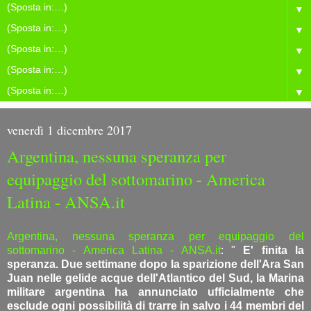
▼
▼
▼
▼
▼
venerdì 1 dicembre 2017
Argentina, nessuna speranza per
equipaggio del sottomarino - America
Latina - ANSA.it
Argentina, nessuna speranza per equipaggio del
sottomarino - America Latina - ANSA.it
: "
E' finita la
speranza. Due settimane dopo la sparizione dell'Ara San
Juan nelle gelide acque dell'Atlantico del Sud, la Marina
militare argentina ha annunciato ufficialmente che
esclude ogni possibilità di trarre in salvo i 44 membri del