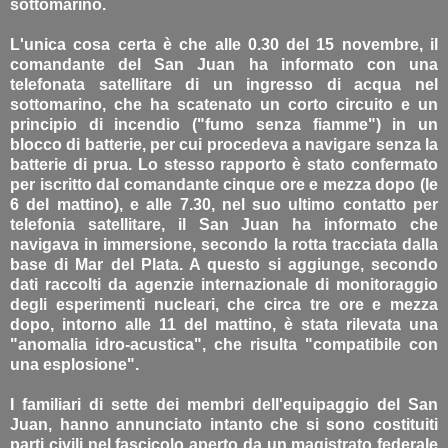
sottomarino.
L'unica cosa certa è che alle 0.30 del 15 novembre, il
comandante del San Juan ha informato con una
telefonata satellitare di un ingresso di acqua nel
sottomarino, che ha scatenato un corto circuito e un
principio di incendio ("fumo senza fiamme") in un
blocco di batterie, per cui procedeva a navigare senza la
batterie di prua. Lo stesso rapporto è stato confermato
per iscritto dal comandante cinque ore e mezza dopo (le
6 del mattino), e alle 7.30, nel suo ultimo contatto per
telefonia satellitare, il San Juan ha informato che
navigava in immersione, secondo la rotta tracciata dalla
base di Mar del Plata. A questo si aggiunge, secondo
dati raccolti da agenzie internazionale di monitoraggio
degli esperimenti nucleari, che circa tre ore e mezza
dopo, intorno alle 11 del mattino, è stata rilevata una
"anomalia idro-acustica", che risulta "compatibile con
una esplosione".
I familiari di sette dei membri dell'equipaggio del San
Juan, hanno annunciato intanto che si sono costituiti
parti civili nel fascicolo aperto da un magistrato federale