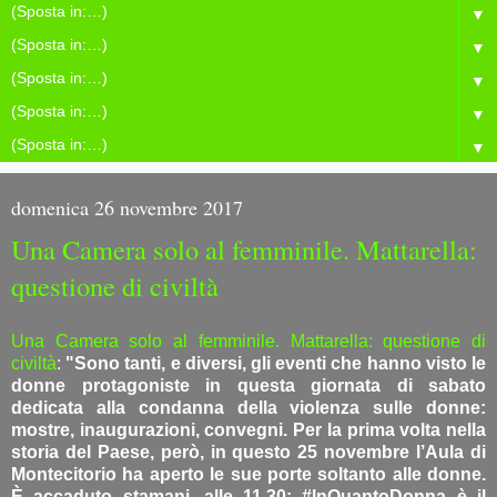
▼
▼
▼
▼
▼
domenica 26 novembre 2017
Una Camera solo al femminile. Mattarella:
questione di civiltà
Una Camera solo al femminile. Mattarella: questione di
civiltà
:
"Sono tanti, e diversi, gli eventi che hanno visto le
donne protagoniste in questa giornata di sabato
dedicata alla condanna della violenza sulle donne:
mostre, inaugurazioni, convegni. Per la prima volta nella
storia del Paese, però, in questo 25 novembre l’Aula di
Montecitorio ha aperto le sue porte soltanto alle donne.
È accaduto stamani, alle 11.30: #InQuantoDonna è il