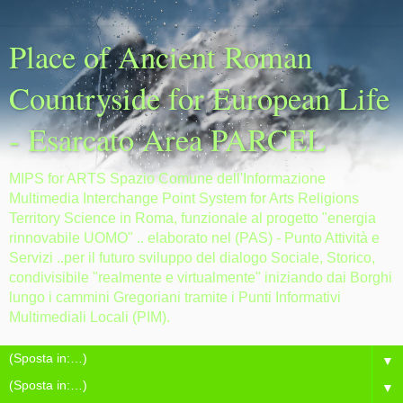
Place of Ancient Roman
Countryside for European Life
- Esarcato Area PARCEL
MIPS for ARTS Spazio Comune dell'Informazione
Multimedia Interchange Point System for Arts Religions
Territory Science in Roma, funzionale al progetto "energia
rinnovabile UOMO" .. elaborato nel (PAS) - Punto Attività e
Servizi ..per il futuro sviluppo del dialogo Sociale, Storico,
condivisibile "realmente e virtualmente" iniziando dai Borghi
lungo i cammini Gregoriani tramite i Punti Informativi
Multimediali Locali (PIM).
▼
▼