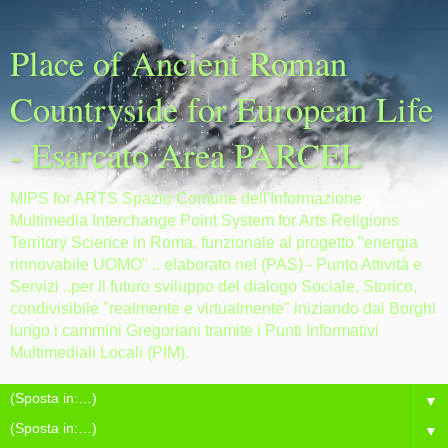
Place of Ancient Roman
Countryside for European Life
- Esarcato Area PARCEL
MIPS for ARTS Spazio Comune dell'Informazione
Multimedia Interchange Point System for Arts Religions
Territory Science in Roma, funzionale al progetto "energia
rinnovabile UOMO" .. elaborato nel (PAS) - Punto Attività e
Servizi ..per il futuro sviluppo del dialogo Sociale, Storico,
condivisibile "realmente e virtualmente" iniziando dai Borghi
lungo i cammini Gregoriani tramite i Punti Informativi
Multimediali Locali (PIM).
▼
▼