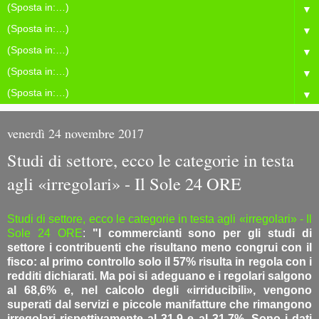
▼
▼
▼
▼
▼
venerdì 24 novembre 2017
Studi di settore, ecco le categorie in testa
agli «irregolari» - Il Sole 24 ORE
Studi di settore, ecco le categorie in testa agli «irregolari» - Il
Sole 24 ORE
:
"I commercianti sono per gli studi di
settore i contribuenti che risultano meno congrui con il
fisco: al primo controllo solo il 57% risulta in regola con i
redditi dichiarati. Ma poi si adeguano e i regolari salgono
al 68,6% e, nel calcolo degli «irriducibili», vengono
superati dal servizi e piccole manifatture che rimangono
irregolari rispettivamente al 31,9 e al 31,7%. Sono i dati