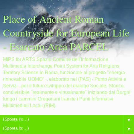
Place of Ancient Roman
Countryside for European Life
- Esarcato Area PARCEL
MIPS for ARTS Spazio Comune dell'Informazione
Multimedia Interchange Point System for Arts Religions
Territory Science in Roma, funzionale al progetto "energia
rinnovabile UOMO" .. elaborato nel (PAS) - Punto Attività e
Servizi ..per il futuro sviluppo del dialogo Sociale, Storico,
condivisibile "realmente e virtualmente" iniziando dai Borghi
lungo i cammini Gregoriani tramite i Punti Informativi
Multimediali Locali (PIM).
▼
▼