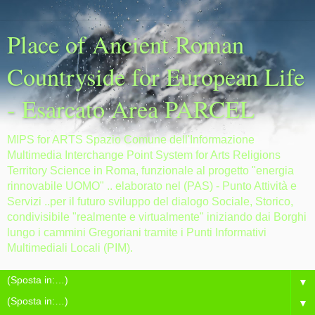
Place of Ancient Roman
Countryside for European Life
- Esarcato Area PARCEL
MIPS for ARTS Spazio Comune dell'Informazione
Multimedia Interchange Point System for Arts Religions
Territory Science in Roma, funzionale al progetto "energia
rinnovabile UOMO" .. elaborato nel (PAS) - Punto Attività e
Servizi ..per il futuro sviluppo del dialogo Sociale, Storico,
condivisibile "realmente e virtualmente" iniziando dai Borghi
lungo i cammini Gregoriani tramite i Punti Informativi
Multimediali Locali (PIM).
▼
▼