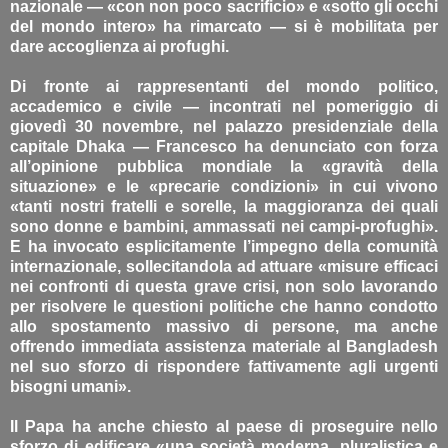
nazionale — «con non poco sacrificio» e «sotto gli occhi
del mondo intero» ha rimarcato — si è mobilitata per
dare accoglienza ai profughi.
Di fronte ai rappresentanti del mondo politico,
accademico e civile — incontrati nel pomeriggio di
giovedì 30 novembre, nel palazzo presidenziale della
capitale Dhaka — Francesco ha denunciato con forza
all’opinione pubblica mondiale la «gravità della
situazione» e le «precarie condizioni» in cui vivono
«tanti nostri fratelli e sorelle, la maggioranza dei quali
sono donne e bambini, ammassati nei campi-profughi».
E ha invocato esplicitamente l’impegno della comunità
internazionale, sollecitandola ad attuare «misure efficaci
nei confronti di questa grave crisi, non solo lavorando
per risolvere le questioni politiche che hanno condotto
allo spostamento massivo di persone, ma anche
offrendo immediata assistenza materiale al Bangladesh
nel suo sforzo di rispondere fattivamente agli urgenti
bisogni umani».
Il Papa ha anche chiesto al paese di proseguire nello
sforzo di edificare «una società moderna, pluralistica e