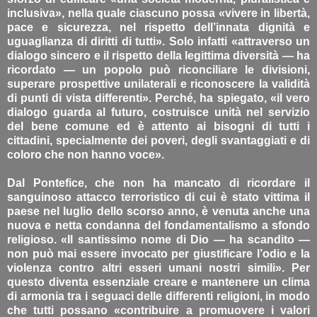
inclusiva», nella quale ciascuno possa «vivere in libertà,
pace e sicurezza, nel rispetto dell’innata dignità e
uguaglianza di diritti di tutti». Solo infatti «attraverso un
dialogo sincero e il rispetto della legittima diversità — ha
ricordato — un popolo può riconciliare le divisioni,
superare prospettive unilaterali e riconoscere la validità
di punti di vista differenti». Perché, ha spiegato, «il vero
dialogo guarda al futuro, costruisce unità nel servizio
del bene comune ed è attento ai bisogni di tutti i
cittadini, specialmente dei poveri, degli svantaggiati e di
coloro che non hanno voce».
Dal Pontefice, che non ha mancato di ricordare il
sanguinoso attacco terroristico di cui è stato vittima il
paese nel luglio dello scorso anno, è venuta anche una
nuova e netta condanna del fondamentalismo a sfondo
religioso. «Il santissimo nome di Dio — ha scandito —
non può mai essere invocato per giustificare l’odio e la
violenza contro altri esseri umani nostri simili». Per
questo diventa essenziale creare e mantenere un clima
di armonia tra i seguaci delle differenti religioni, in modo
che tutti possano «contribuire a promuovere i valori