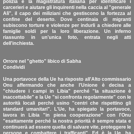
polizia e la magistratura italiana per identificare i
carcerieri e aiutare gli inquirenti nella caccia al "generale
Alì", il capo dei miliziani che gestiscono la fortezza al
confine del deserto. Dove centinaia di migranti
subiscono torture e violenze per indurli a chiedere alle
famiglie soldi per la loro liberazione. Un inferno
riassunto in un'unica foto, entrata negli atti
dell'inchiesta.
Orrore nel "ghetto" libico di Sabha
Condividi
Una portavoce della Ue ha risposto all'Alto commissario
Onu affermando che anche l'Unione è decisa a
"chiudere i campi in Libia" perché "la situazione è
inaccettabile" e la Ue "si confronta regolarmente" con le
autorità locali perché usino "centri che rispettino gli
standard umanitari". L'Ue, ha spiegato la portavoce,
lavora in Libia "in piena cooperazione" con l'Onu
"esattamente perché la nostra priorità è sempre stata e
continuerà ad essere quella di salvare vite, proteggere le
persone e combattere i trafficanti". Ed è la Ue, ha