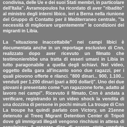
condivisa, delle Ue e dei suoi Stati membri, in particolare
dell'Italia". Avramopoulos ha ricordato di aver "ribadito"
al ministro degli interni libico, ieri a Berna nella riunione
del Gruppo di Contatto per il Mediterraneo centrale, "la
necessità di migliorare urgentemente" le condizioni dei
migranti in Libia.
La "situazione inaccettabile" nei campi libici è
documentata anche in un reportage esclusivo di Cnn,
realizzato dopo aver ricevuto un filmato che
testimonierebbe una tratta di esseri umani in Libia in
tutto paragonabile a quella degli schiavi. Nel video,
oggetto della gara all'incanto sono due ragazzi, per i
quali piovono offerte e rilanci. "800 dinari... 900, 1.100...
venduti per 1.200 dinari (pari a 800 dollari)". Uno dei due
giovani è presentato come "un ragazzone forte, adatto al
lavoro nei campi". Ricevuto il filmato, Cnn è andata a
verificare, registrando in un video shock la vendita di
una dozzina di persone in pochi minuti. La troupe di Cnn
La troupe ha quindi parlato con Victory, un 21enne
detenuto al Treeq Migrant Detention Center di Tripoli
dove gli immigrati illegali vengono rinchiusi in attesa di