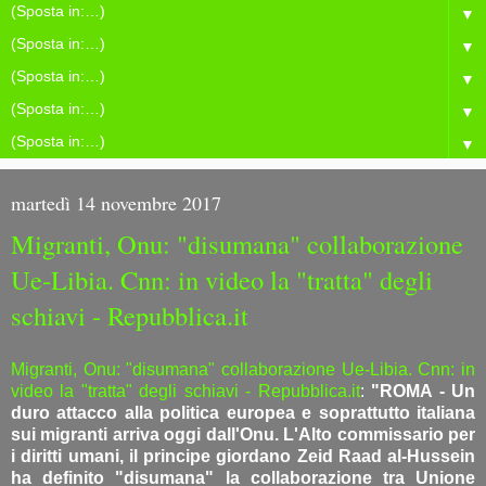
▼
▼
▼
▼
▼
martedì 14 novembre 2017
Migranti, Onu: "disumana" collaborazione
Ue-Libia. Cnn: in video la "tratta" degli
schiavi - Repubblica.it
Migranti, Onu: "disumana" collaborazione Ue-Libia. Cnn: in
video la "tratta" degli schiavi - Repubblica.it
:
"ROMA - Un
duro attacco alla politica europea e soprattutto italiana
sui migranti arriva oggi dall'Onu. L'Alto commissario per
i diritti umani, il principe giordano Zeid Raad al-Hussein
ha definito "disumana" la collaborazione tra Unione