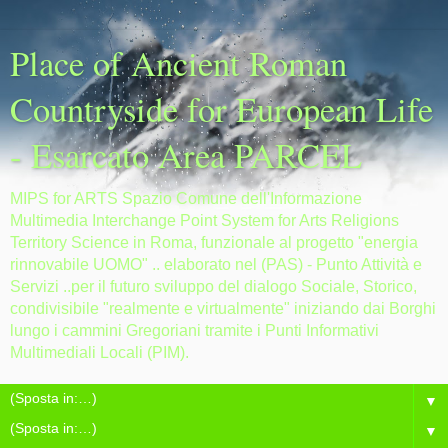
Place of Ancient Roman
Countryside for European Life
- Esarcato Area PARCEL
MIPS for ARTS Spazio Comune dell'Informazione
Multimedia Interchange Point System for Arts Religions
Territory Science in Roma, funzionale al progetto "energia
rinnovabile UOMO" .. elaborato nel (PAS) - Punto Attività e
Servizi ..per il futuro sviluppo del dialogo Sociale, Storico,
condivisibile "realmente e virtualmente" iniziando dai Borghi
lungo i cammini Gregoriani tramite i Punti Informativi
Multimediali Locali (PIM).
▼
▼