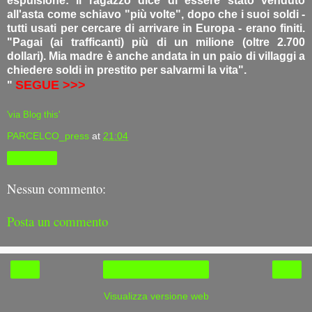
espulsione: il ragazzo dice di essere stato venduto
all'asta come schiavo "più volte", dopo che i suoi soldi -
tutti usati per cercare di arrivare in Europa - erano finiti.
"Pagai (ai trafficanti) più di un milione (oltre 2.700
dollari). Mia madre è anche andata in un paio di villaggi a
chiedere soldi in prestito per salvarmi la vita".
SEGUE >>>
"
'via Blog this'
PARCELCO_press
at
21:04
Condividi
Nessun commento:
Posta un commento
‹
›
Home page
Visualizza versione web