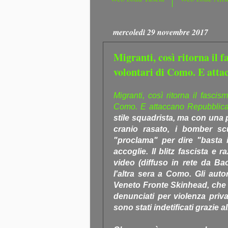
mercoledì 29 novembre 2017
Migranti, così ritorna il f
volontari di Como. E atta
Migranti, così ritorna il fascis
Como. E attaccano Repubblica 
stile squadrista, ma con una p
cranio rasato, i bomber sc
"proclama" per dire "basta i
accoglie. Il blitz fascista e 
video (diffuso in rete da B
l'altra sera a Como. Gli auto
Veneto Fronte Skinhead, che -
denunciati per violenza privat
sono stati indetificati grazie a