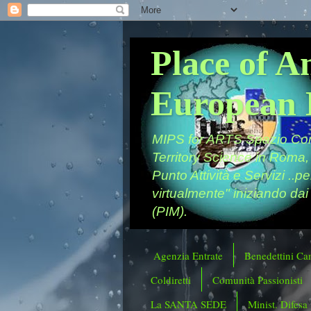
Place of A
European 
MIPS for ARTS Spazio Comu
Territory Science in Roma,
Punto Attività e Servizi ..p
virtualmente" iniziando dai
(PIM).
Agenzia Entrate
Benedettini Ca
Coldiretti
Comunità Passionisti
La SANTA SEDE
Minist. Difesa