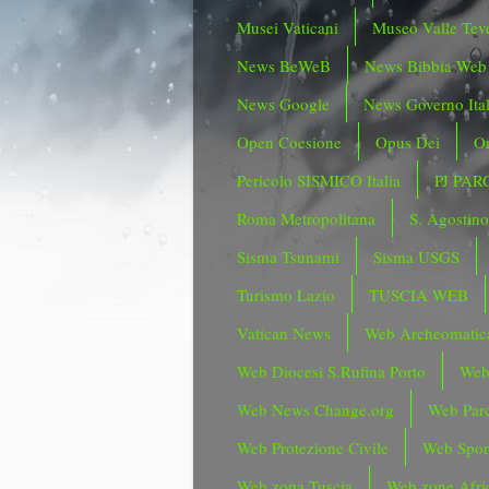
Musei Vaticani
Museo Valle Tev
News BeWeB
News Bibbia Web
News Google
News Governo Ita
Open Coesione
Opus Dei
Or
Pericolo SISMICO Italia
PJ PAR
Roma Metropolitana
S. Agostin
Sisma Tsunami
Sisma USGS
Turismo Lazio
TUSCIA WEB
Vatican News
Web Archeomatic
Web Diocesi S.Rufina Porto
Web
Web News Change.org
Web Parc
Web Protezione Civile
Web Spor
Web zona Tuscia
Web zone Afri