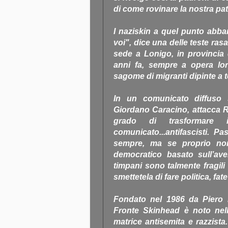
di come rovinare la nostra patr
I naziskin a quel punto abba
voi", dice una delle teste rasat
sede a Lonigo, in provincia d
anni fa, sempre a opera lo
sagome di migranti dipinte a te
In un comunicato diffuso 
Giordano Caracino, attacca Re
grado di trasformare 
comunicato...antifascisti. P
sempre, ma se proprio non
democratico basato sull’aver
timpani sono talmente fragili 
smettetela di fare politica, fa
Fondato nel 1986 da Piero 
Fronte Skinhead è noto nella
matrice antisemita e razzista