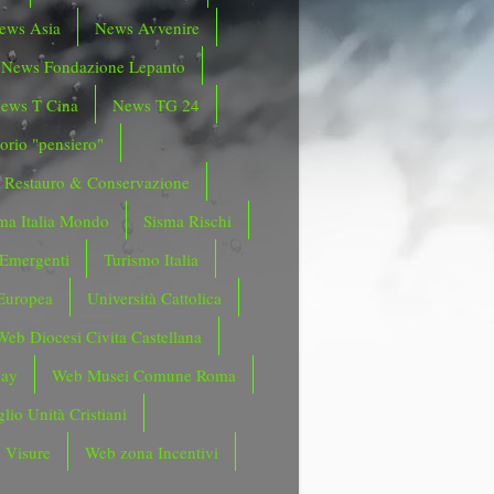
ews Asia
News Avvenire
News Fondazione Lepanto
ews T Cina
News TG 24
orio "pensiero"
Restauro & Conservazione
ma Italia Mondo
Sisma Rischi
 Emergenti
Turismo Italia
Europea
Università Cattolica
Web Diocesi Civita Castellana
day
Web Musei Comune Roma
lio Unità Cristiani
 Visure
Web zona Incentivi