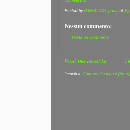
'via Blog this'
Posted by
PARCELCO_press
at
15
Nessun commento:
Posta un commento
Post più recente
H
Iscriviti a:
Commenti sul post (Atom