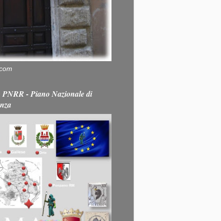
.com
PNRR - Piano Nazionale di
enza