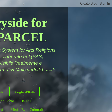
yside for
a PARCEL
System for Arts Religions
 elaborato nel (PAS) -
ivisibile "realmente e
rmativi Multimediali Locali
tici
Borghi d'Italia
ena Lazio
ISTAT
ti
Minist.Beni Culturali