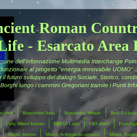
ncient Roman Countr
Life - Esarcato Are
ne dell'Informazione Multimedia Interchange Point 
 funzionale al progetto "energia rinnovabile UOMO" ..
er il futuro sviluppo del dialogo Sociale, Storico, cond
 Borghi lungo i cammini Gregoriani tramite i Punti Info
maldoli
Benedettini Italia
Benedettini Mondo
Beni Ecclesias
Culto Minist.Interno
ERFAP Lazio
FAO Allert
Franchig
Minist. Interno
Minist. Sviluppo Economico
Minist. Traspor