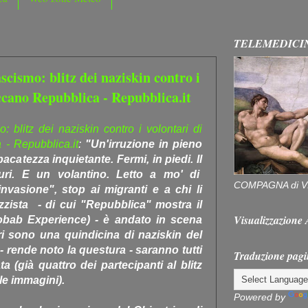
TELEMEDICI
ascismo: blitz dei naziskin contro i
ccano Repubblica - Repubblica.it
mo: blitz dei naziskin contro i volontari di
- Repubblica.it
:
"Un'irruzione in pieno
acatezza inquietante. Fermi, in piedi. Il
uri. E un volantino. Letto a mo' di
COMPAGNA di V
nvasione", stop ai migranti e a chi li
razzista - di cui "Repubblica" mostra il
Visualizzazion
aobab Experience) - è andato in scena
ri sono una quindicina di naziskin del
 rende noto la questura - saranno tutti
Traduzione pagi
a (già quattro dei partecipanti al blitz
lle immagini).
Powered by