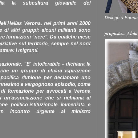
lia la subcultura giovanile del
Dialogo & Forma
 dell'Hellas Verona, nei primi anni 2000
di altri gruppi: alcuni militanti sono
proposta... Ab
ltre formazioni "nere". Da qualche mese
iziative sul territorio, sempre nel nord
tere: i migranti.
zionale. "E' intollerabile - dichiara la
 che un gruppo di chiara ispirazione
 pacifica riunione per declamare uno
 ennesimo e vergognoso episodio, come
 di formazione per avvocati a Verona
i un'associazione che si richiama al
e politico-istituzionale immediata e
 un incontro urgente al ministro