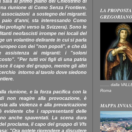
sala al primo piano del Chiostrino di
una riunione di Como Senza Frontiere,
LA PROPOSTA
 associazioni a sostegno dei migranti.
GREGORIAN
un paio d'anni, sta interessando Como
dei profughi verso la Svizzera). Sono le
tanti neofascisti irrompe nei locali del
ge un volantino delirante in cui si parla
europeo con dei "non popoli", e che dà
 assistenza ai migranti: i "soloni
sto". "Per tutti voi figli di una patria
sce il capo del gruppo, mentre gli altri
icerchio intorno al tavolo dove siedono
ntiere.
........ dalla V
Roma
lla riunione, e la forza pacifica con la
di non reagire alla provocazione, è
MAPPA INVAS
sta alla violenza e alla prevaricazione
 evidente che i rappresentanti delle
sono anche spaventati. La scena dura
 del proclama, il capo del gruppo di Vfs
casa: "Ora potete riprendere a discutere