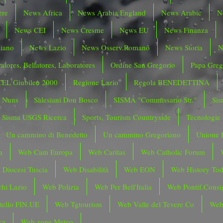
ere
News Africa
News Arabia England
News Arabic
N
News CEI
News Cresme
News EU
News Finanza
liano
News Lazio
News Osserv.Romano
News Storia
N
atores, Bellatores, Laboratores
Ordine San Gregorio
Papa Greg
CEL Giubileo 2000
Regione Lazio
Regola BENEDETTINA
o Nuns
Salesiani Don Bosco
SISMA "Commissario Str."
Sis
Sisma USGS Ricerca
Sports, Tourism Countryside
Tecnologie
Un cammino di Benedetto
Un cammino Gregoriano
Unione 
a
Web Cam Europa
Web Caritas
Web Catholic Forum
 Diocesi Tuscia
Web Disabilità
Web EON
Web History To
hi Lazio
Web Polizia
Web Per Bell'Italia
Web Pontif.Consig
tello FIN.UE
Web Tgtourism
Web Valle del Tevere Co
Web
ca
Web zone Meteo