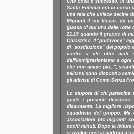
Che cosa è successo. In una 
Santa Eufemia era in corso 
una rete che unisce decine di
Migranti il cui flusso, da 
(passa di qui una delle rotte 
21.15 quando il gruppo di mili
Chiostrino. Il "portavoce" leg
di "sostituzione" del popolo 
contro a chi offre aiuti e
dell'immigrazionismo a ogni co
che non amate più...", scandi
militanti sono disposti a sem
gli attivisti di Como Senza Fro
Lo stupore di chi partecipa a
quale i presenti decidono 
disarmante. La migliore rispo
squadrista del gruppo. Ma è
associazioni pro-migranti 
pochi minuti. Dopo la lettura
si rivolge così ai padroni di 