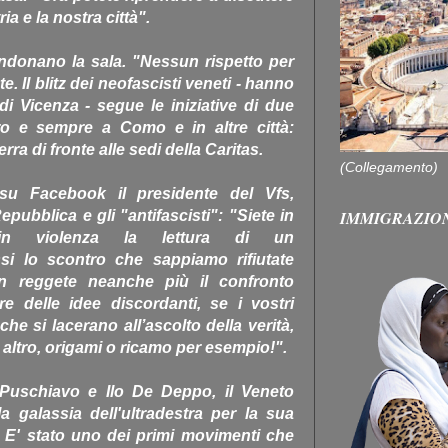
ia e la nostra città".
ndonano la sala. "Nessun rispetto per
e. Il blitz dei neofascisti veneti - hanno
i Vicenza - segue le iniziative di due
ro e sempre a Como e in altre città:
rra di fronte alle sedi della Caritas.
(Collegamento)
su Facebook il presidente del Vfs,
IMMIGRAZIO
pubblica e gli "antifascisti": "Siete in
in violenza la lettura di un
assi lo scontro che sappiamo rifiutate
 reggete neanche più il confronto
e delle idee discordanti, se i vostri
che si lacerano all’ascolto della verità,
te altro, origami o ricamo per esempio!".
Puschiavo e Ilo De Deppo, il Veneto
 galassia dell'ultradestra per la sua
. E' stato uno dei primi movimenti che