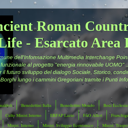
ncient Roman Countr
Life - Esarcato Are
ne dell'Informazione Multimedia Interchange Point 
 funzionale al progetto "energia rinnovabile UOMO" ..
er il futuro sviluppo del dialogo Sociale, Storico, cond
 Borghi lungo i cammini Gregoriani tramite i Punti Info
maldoli
Benedettini Italia
Benedettini Mondo
Beni Ecclesias
Culto Minist.Interno
ERFAP Lazio
FAO Allert
Franchig
Minist. Interno
Minist. Sviluppo Economico
Minist. Traspor