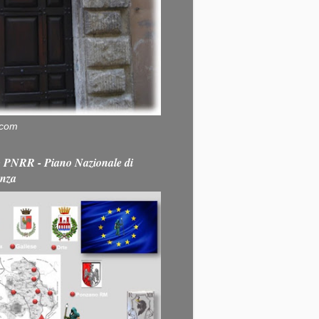
.com
PNRR - Piano Nazionale di
enza