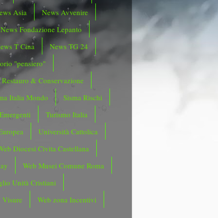
ews Asia
News Avvenire
News Fondazione Lepanto
ews T Cina
News TG 24
orio "pensiero"
Restauro & Conservazione
ma Italia Mondo
Sisma Rischi
 Emergenti
Turismo Italia
Europea
Università Cattolica
Web Diocesi Civita Castellana
day
Web Musei Comune Roma
lio Unità Cristiani
 Visure
Web zona Incentivi