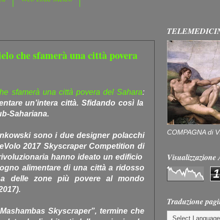
TELEMEDICI
ielo che sfamerà una città povera
 che sfamerà una città povera del Sahara
:
ntare un’intera città. Sfidando così la
Sub-Sahariana.
COMPAGNA di V
ankowski sono i due designer polacchi
 eVolo 2017 Skyscraper Competition di
Visualizzazion
rivoluzionaria hanno ideato un edificio
isogno alimentare di una città a ridosso
1
na delle zone più povere al mondo
2017).
Traduzione pagi
 “Mashambas Skyscraper”, termine che