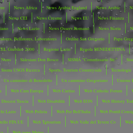
ere
News Africa
News Arabia England
News Arabic
N
News CEI
News Cresme
News EU
News Finanza
liano
News Lazio
News Osserv.Romano
News Storia
N
atores, Bellatores, Laboratores
Ordine San Gregorio
Papa Greg
CEL Giubileo 2000
Regione Lazio
Regola BENEDETTINA
o Nuns
Salesiani Don Bosco
SISMA "Commissario Str."
Sis
Sisma USGS Ricerca
Sports, Tourism Countryside
Tecnologie
Un cammino di Benedetto
Un cammino Gregoriano
Unione 
a
Web Cam Europa
Web Caritas
Web Catholic Forum
 Diocesi Tuscia
Web Disabilità
Web EON
Web History To
hi Lazio
Web Polizia
Web Per Bell'Italia
Web Pontif.Consig
tello FIN.UE
Web Tgtourism
Web Valle del Tevere Co
Web
ca
Web zone Meteo