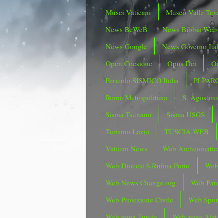
Musei Vaticani
Museo Valle Tev
News BeWeB
News Bibbia Web
News Google
News Governo Ita
Open Coesione
Opus Dei
Or
Pericolo SISMICO Italia
PJ PAR
Roma Metropolitana
S. Agostin
Sisma Tsunami
Sisma USGS
Turismo Lazio
TUSCIA WEB
Vatican News
Web Archeomatic
Web Diocesi S.Rufina Porto
Web
Web News Change.org
Web Parc
Web Protezione Civile
Web Spor
Web zona Tuscia
Web zone Afri