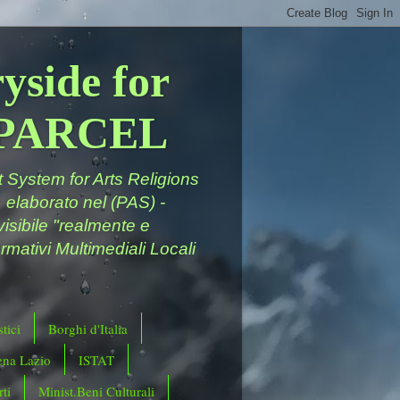
yside for
a PARCEL
System for Arts Religions
 elaborato nel (PAS) -
ivisibile "realmente e
rmativi Multimediali Locali
tici
Borghi d'Italia
ena Lazio
ISTAT
ti
Minist.Beni Culturali