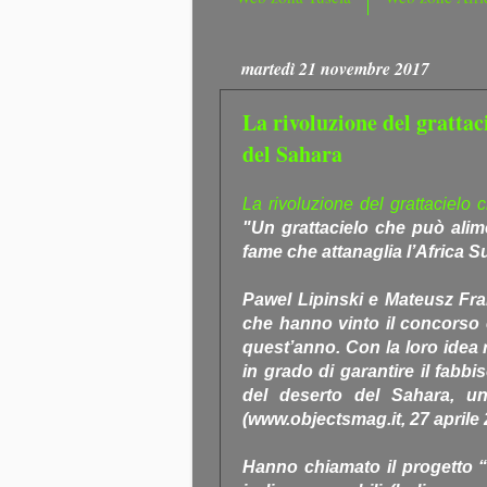
martedì 21 novembre 2017
La rivoluzione del grattac
del Sahara
La rivoluzione del grattacielo
"Un grattacielo che può alime
fame che attanaglia l’Africa 
Pawel Lipinski e Mateusz Fr
che hanno vinto il concorso
quest’anno. Con la loro idea 
in grado di garantire il fabb
del deserto del Sahara, u
(www.objectsmag.it, 27 aprile 
Hanno chiamato il progetto