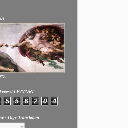
NA
ITA
e Accessi LETTORI
5
5
6
2
0
4
ne - Page Translation