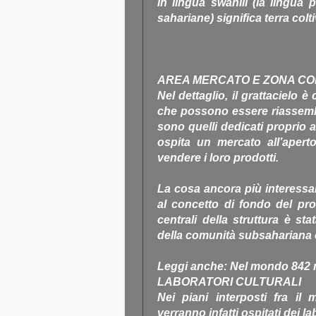
in lingua swahili (la lingua p
sahariane) significa terra colti
AREA MERCATO E ZONA COL
Nel dettaglio, il grattacielo
che possono essere riassemblat
sono quelli dedicati proprio al
ospita un mercato all’apert
vendere i loro prodotti.
La cosa ancora più interessant
al concetto di fondo del pro
centrali della struttura è st
della comunità subsahariana c
Leggi anche: Nel mondo 842 m
LABORATORI CULTURALI
Nei piani interposti fra il m
verranno infatti ospitati dei l