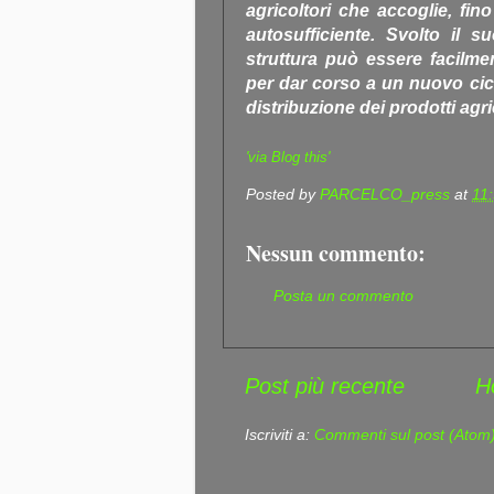
agricoltori che accoglie, fi
autosufficiente. Svolto il s
struttura può essere facilmen
per dar corso a un nuovo cic
distribuzione dei prodotti agr
'via Blog this'
Posted by
PARCELCO_press
at
11
Nessun commento:
Posta un commento
Post più recente
H
Iscriviti a:
Commenti sul post (Atom