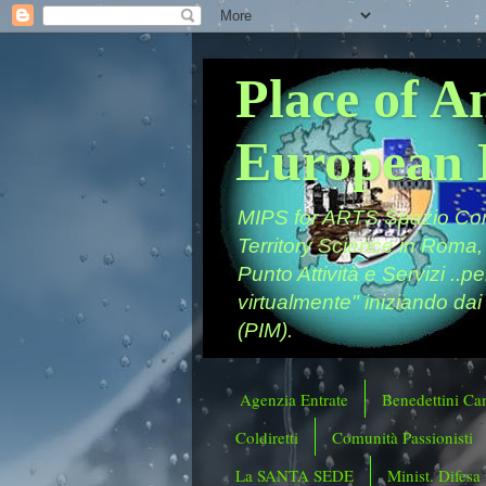
Place of A
European 
MIPS for ARTS Spazio Comu
Territory Science in Roma,
Punto Attività e Servizi ..p
virtualmente" iniziando dai
(PIM).
Agenzia Entrate
Benedettini Ca
Coldiretti
Comunità Passionisti
La SANTA SEDE
Minist. Difesa