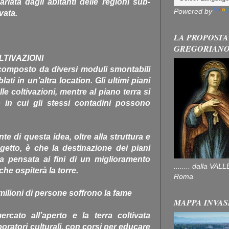
arlata dagli abitanti delle regioni sub-
Powered by
vata.
LA PROPOSTA
GREGORIAN
TIVAZIONI
 è composto da diversi moduli smontabili
i in un’altra location. Gli ultimi piani
le coltivazioni, mentre al piano terra si
o in cui gli stessi contadini possono
e di questa idea, oltre alla struttura e
getto, è che la destinazione dei piani
ata pensata ai fini di un miglioramento
........ dalla V
he ospiterà la torre.
Roma
ilioni di persone soffrono la fame
MAPPA INVAS
ercato all’aperto e la terra coltivata
aboratori culturali, con corsi per educare