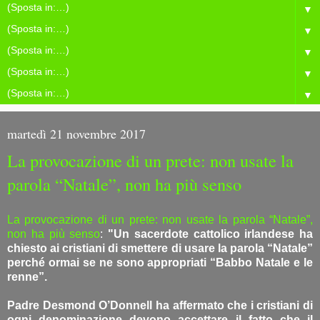
▼
▼
▼
▼
▼
martedì 21 novembre 2017
La provocazione di un prete: non usate la
parola “Natale”, non ha più senso
La provocazione di un prete: non usate la parola “Natale”,
non ha più senso
:
"Un sacerdote cattolico irlandese ha
chiesto ai cristiani di smettere di usare la parola “Natale”
perché ormai se ne sono appropriati “Babbo Natale e le
renne”.
Padre Desmond O’Donnell ha affermato che i cristiani di
ogni denominazione devono accettare il fatto che il