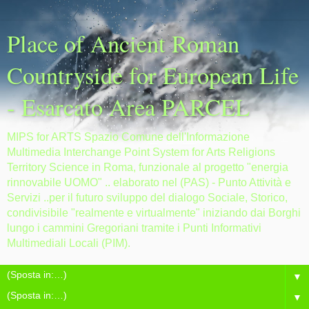
Place of Ancient Roman
Countryside for European Life
- Esarcato Area PARCEL
MIPS for ARTS Spazio Comune dell'Informazione
Multimedia Interchange Point System for Arts Religions
Territory Science in Roma, funzionale al progetto "energia
rinnovabile UOMO" .. elaborato nel (PAS) - Punto Attività e
Servizi ..per il futuro sviluppo del dialogo Sociale, Storico,
condivisibile "realmente e virtualmente" iniziando dai Borghi
lungo i cammini Gregoriani tramite i Punti Informativi
Multimediali Locali (PIM).
▼
▼