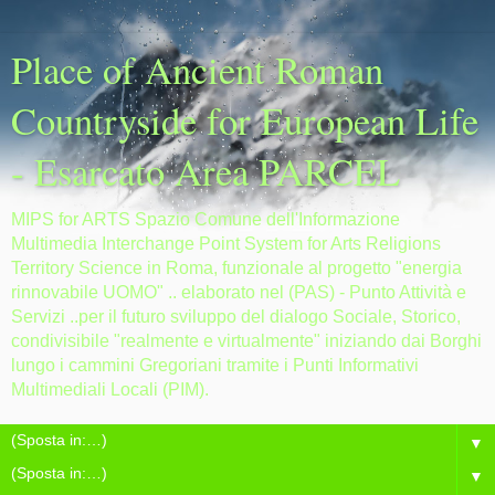
Place of Ancient Roman
Countryside for European Life
- Esarcato Area PARCEL
MIPS for ARTS Spazio Comune dell'Informazione
Multimedia Interchange Point System for Arts Religions
Territory Science in Roma, funzionale al progetto "energia
rinnovabile UOMO" .. elaborato nel (PAS) - Punto Attività e
Servizi ..per il futuro sviluppo del dialogo Sociale, Storico,
condivisibile "realmente e virtualmente" iniziando dai Borghi
lungo i cammini Gregoriani tramite i Punti Informativi
Multimediali Locali (PIM).
▼
▼