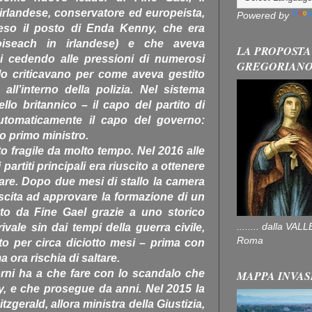
 irlandese, conservatore ed europeista,
Powered by
eso il posto di Enda Kenny, che era
oiseach in irlandese) e che aveva
LA PROPOSTA
i cedendo alle pressioni di numerosi
GREGORIAN
lo criticavano per come aveva gestito
ll’interno della polizia. Nel sistema
lo britannico – il capo del partito di
tomaticamente il capo del governo:
o primo ministro.
o fragile da molto tempo. Nel 2016 alle
partiti principali era riuscito a ottenere
re. Dopo due mesi di stallo la camera
scita ad approvare la formazione di un
to da Fine Gael grazie a uno storico
........ dalla V
vale sin dai tempi della guerra civile,
Roma
to per circa diciotto mesi – prima con
ora rischia di saltare.
iorni ha a che fare con lo scandalo che
MAPPA INVAS
y, e che prosegue da anni. Nel 2015 la
zgerald, allora ministra della Giustizia,