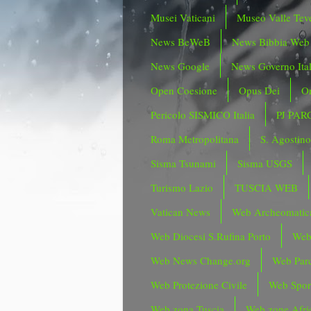
Musei Vaticani
Museo Valle Tev
News BeWeB
News Bibbia Web
News Google
News Governo Ita
Open Coesione
Opus Dei
Or
Pericolo SISMICO Italia
PJ PAR
Roma Metropolitana
S. Agostin
Sisma Tsunami
Sisma USGS
Turismo Lazio
TUSCIA WEB
Vatican News
Web Archeomatic
Web Diocesi S.Rufina Porto
Web
Web News Change.org
Web Parc
Web Protezione Civile
Web Spor
Web zona Tuscia
Web zone Afri