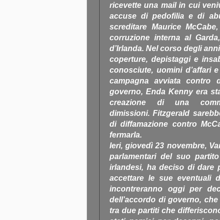
ricevette una mail in cui ve
accuse di pedofilia e di a
screditare Maurice McCabe,
corruzione interna al Garda,
d’Irlanda. Nel corso degli a
coperture, depistaggi e ins
conosciute, uomini d’affari e
campagna avviata contro di
governo, Enda Kenny era stat
creazione di una commi
dimissioni. Fitzgerald sare
di diffamazione contro McC
fermarla.
Ieri, giovedì 23 novembre, V
parlamentari del suo partito
irlandesi, ha deciso di dare
accettare le sue eventuali d
incontreranno oggi per dec
dell’accordo di governo, che
tra due partiti che differisco