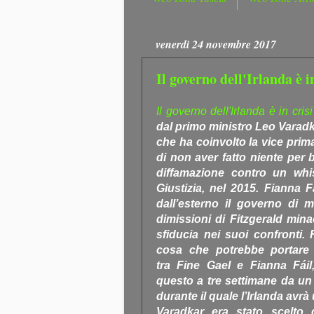
venerdì 24 novembre 2017
Il governo dell'Irlanda è in
Il governo dell'Irlanda è in crisi
dal primo ministro Leo Varadk
che ha coinvolto la vice prim
di non aver fatto niente per
diffamazione contro un whi
Giustizia, nel 2015. Fianna F
dall’esterno il governo di 
dimissioni di Fitzgerald min
sfiducia nei suoi confronti. 
cosa che potrebbe portare a
tra Fine Gael e Fianna Fáil,
questo a tre settimane da un 
durante il quale l’Irlanda avr
Varadkar era stato scelto 