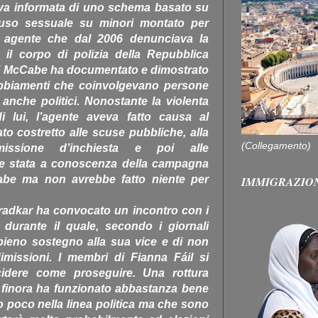
niva informata di uno schema basato su
buso sessuale su minori montato per
 agente che dal 2006 denunciava la
 il corpo di polizia della Repubblica
nni McCabe ha documentato e dimostrato
abbiamenti che coinvolgevano persone
 anche politici. Nonostante la violenta
 lui, l’agente aveva fatto causa al
o costretto alle scuse pubbliche, alla
(Collegamento)
ssione d’inchiesta e poi alle
bbe stata a conoscenza della campagna
abe ma non avrebbe fatto niente per
IMMIGRAZIO
aradkar ha convocato un incontro con i
 durante il quale, secondo i giornali
 pieno sostegno alla sua vice e di non
imissioni. I membri di Fianna Fáil si
idere come proseguire. Una rottura
 finora ha funzionato abbastanza bene
no poco nella linea politica ma che sono