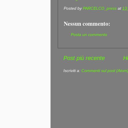
Posted by
PARCELCO_press
at
13
Nessun commento:
Posta un commento
Post più recente
H
Iscriviti a:
Commenti sul post (Atom