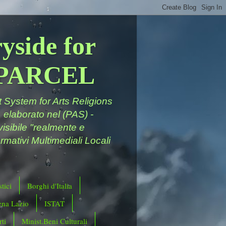
yside for
a PARCEL
System for Arts Religions
 elaborato nel (PAS) -
ivisibile "realmente e
rmativi Multimediali Locali
tici
Borghi d'Italia
ena Lazio
ISTAT
ti
Minist.Beni Culturali