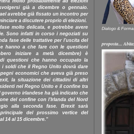
rterà molto probabilmente ad elezioni
 svolgersi già a dicembre o gennaio.
ael avrebbe già fissato un incontro per
nciare a discutere proprio di elezioni.
fase molto delicata, e potrebbe avere
Dialogo & Forma
 Sono infatti in corso i negoziati su
da fase delle trattative per l’uscita del
proposta... Ab
he hanno a che fare con le questioni
bero iniziare a metà dicembre) è
andi questioni che hanno occupato la
 i soldi che il Regno Unito dovrà dare
impegni economici che aveva già preso
t, la situazione dei cittadini di altri
identi nel Regno Unito e il confine tra
 Il governo irlandese ha già indicato che
ione del confine con l’Irlanda del Nord
gio alla seconda fase. Brexit sarà
principale del prossimo vertice del
al 14 al 15 dicembre."