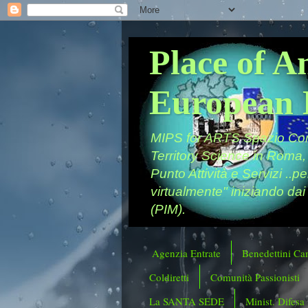
Place of A
European 
MIPS for ARTS Spazio Comu
Territory Science in Roma,
Punto Attività e Servizi ..p
virtualmente" iniziando dai
(PIM).
Agenzia Entrate
Benedettini Ca
Coldiretti
Comunità Passionisti
La SANTA SEDE
Minist. Difesa