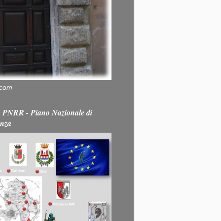
.com
PNRR - Piano Nazionale di
enza