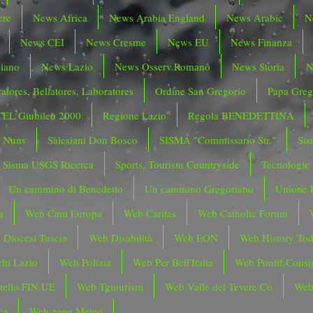
ere
News Africa
News Arabia England
News Arabic
N
News CEI
News Cresme
News EU
News Finanza
liano
News Lazio
News Osserv.Romano
News Storia
N
atores, Bellatores, Laboratores
Ordine San Gregorio
Papa Greg
CEL Giubileo 2000
Regione Lazio
Regola BENEDETTINA
o Nuns
Salesiani Don Bosco
SISMA "Commissario Str."
Sis
Sisma USGS Ricerca
Sports, Tourism Countryside
Tecnologie
Un cammino di Benedetto
Un cammino Gregoriano
Unione 
a
Web Cam Europa
Web Caritas
Web Catholic Forum
 Diocesi Tuscia
Web Disabilità
Web EON
Web History To
hi Lazio
Web Polizia
Web Per Bell'Italia
Web Pontif.Consig
tello FIN.UE
Web Tgtourism
Web Valle del Tevere Co
Web
ca
Web zone Meteo