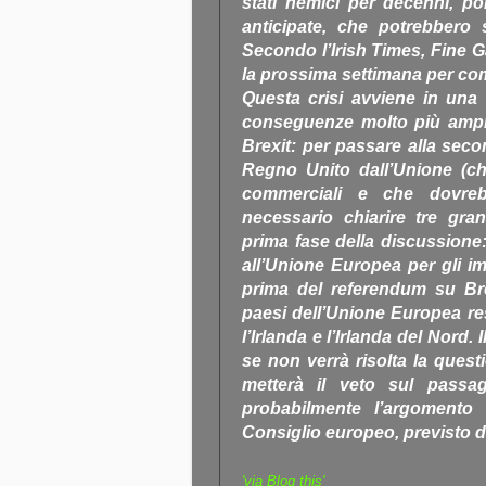
stati nemici per decenni, po
anticipate, che potrebbero
Secondo l’Irish Times, Fine G
la prossima settimana per comi
Questa crisi avviene in una 
conseguenze molto più ampie.
Brexit: per passare alla secon
Regno Unito dall’Unione (c
commerciali e che dovreb
necessario chiarire tre gr
prima fase della discussione:
all’Unione Europea per gli 
prima del referendum su Brexi
paesi dell’Unione Europea res
l’Irlanda e l’Irlanda del Nord.
se non verrà risolta la quest
metterà il veto sul passag
probabilmente l’argomento 
Consiglio europeo, previsto d
'via Blog this'