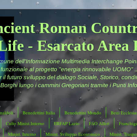
ncient Roman Countr
Life - Esarcato Are
ne dell'Informazione Multimedia Interchange Point 
 funzionale al progetto "energia rinnovabile UOMO" ..
er il futuro sviluppo del dialogo Sociale, Storico, cond
 Borghi lungo i cammini Gregoriani tramite i Punti Info
maldoli
Benedettini Italia
Benedettini Mondo
Beni Ecclesias
Culto Minist.Interno
ERFAP Lazio
FAO Allert
Franchig
Minist. Interno
Minist. Sviluppo Economico
Minist. Traspor