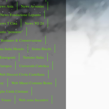
ews Asia
News Avvenire
News Fondazione Lepanto
ews T Cina
News TG 24
orio "pensiero"
Restauro & Conservazione
ma Italia Mondo
Sisma Rischi
 Emergenti
Turismo Italia
Europea
Università Cattolica
Web Diocesi Civita Castellana
day
Web Musei Comune Roma
lio Unità Cristiani
 Visure
Web zona Incentivi