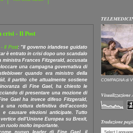
TELEMEDICI
 crisi - Il Post
 - Il Post
:
"Il governo irlandese guidato
ar è entrato in crisi dopo uno scandalo
a ministra Frances Fitzgerald, accusata
 bloccare una campagna governativa di
stleblower quando era ministro della
áil, il partito che attualmente sostiene
COMPAGNA di V
minoranza di Fine Gael, ha chiesto le
acciando di presentare una mozione di
Visualizzazion
Fine Gael ha invece difeso Fitzgerald,
1
 una rottura definitiva dell’accordo
 e causare elezioni anticipate. Tutto
vertice dell’Unione Europea su Brexit,
Traduzione pagi
à un ruolo molto importante.
come nuovo leader di Fine Gael, il