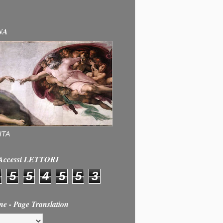
NA
ITA
e Accessi LETTORI
5
5
4
5
5
3
ne - Page Translation