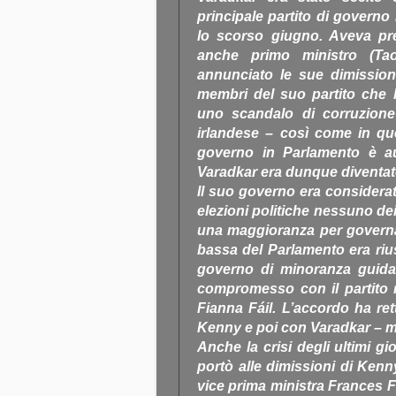
principale partito di governo
lo scorso giugno. Aveva pr
anche primo ministro (Ta
annunciato le sue dimission
membri del suo partito che 
uno scandalo di corruzione a
irlandese – così come in quel
governo in Parlamento è au
Varadkar era dunque diventat
Il suo governo era considerat
elezioni politiche nessuno dei 
una maggioranza per governa
bassa del Parlamento era riu
governo di minoranza guida
compromesso con il partito ri
Fianna Fáil. L’accordo ha ret
Kenny e poi con Varadkar – ma 
Anche la crisi degli ultimi g
portò alle dimissioni di Kenn
vice prima ministra Frances Fit