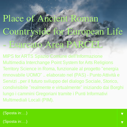
Place of Ancient Roman
Countryside for European Life
- Esarcato Area PARCEL
MIPS for ARTS Spazio Comune dell'Informazione
Multimedia Interchange Point System for Arts Religions
Territory Science in Roma, funzionale al progetto "energia
rinnovabile UOMO" .. elaborato nel (PAS) - Punto Attività e
Servizi ..per il futuro sviluppo del dialogo Sociale, Storico,
condivisibile "realmente e virtualmente" iniziando dai Borghi
lungo i cammini Gregoriani tramite i Punti Informativi
Multimediali Locali (PIM).
▼
▼