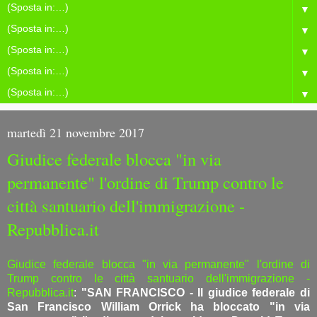
▼
▼
▼
▼
▼
martedì 21 novembre 2017
Giudice federale blocca "in via
permanente" l'ordine di Trump contro le
città santuario dell'immigrazione -
Repubblica.it
Giudice federale blocca "in via permanente" l'ordine di
Trump contro le città santuario dell'immigrazione -
Repubblica.it
:
"SAN FRANCISCO - Il giudice federale di
San Francisco William Orrick ha bloccato "in via