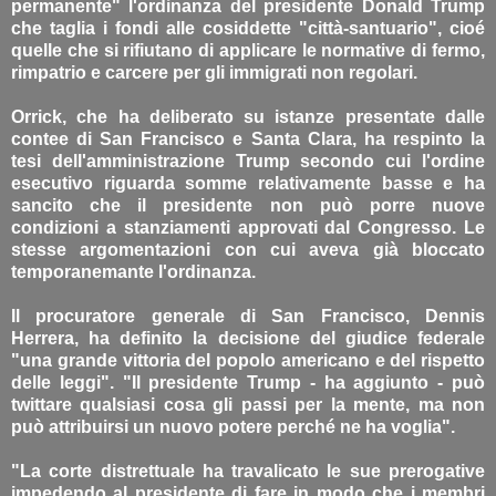
permanente" l'ordinanza del presidente Donald Trump
che taglia i fondi alle cosiddette "città-santuario", cioé
quelle che si rifiutano di applicare le normative di fermo,
rimpatrio e carcere per gli immigrati non regolari.
Orrick, che ha deliberato su istanze presentate dalle
contee di San Francisco e Santa Clara, ha respinto la
tesi dell'amministrazione Trump secondo cui l'ordine
esecutivo riguarda somme relativamente basse e ha
sancito che il presidente non può porre nuove
condizioni a stanziamenti approvati dal Congresso. Le
stesse argomentazioni con cui aveva già bloccato
temporanemante l'ordinanza.
Il procuratore generale di San Francisco, Dennis
Herrera, ha definito la decisione del giudice federale
"una grande vittoria del popolo americano e del rispetto
delle leggi". "Il presidente Trump - ha aggiunto - può
twittare qualsiasi cosa gli passi per la mente, ma non
può attribuirsi un nuovo potere perché ne ha voglia".
"La corte distrettuale ha travalicato le sue prerogative
impedendo al presidente di fare in modo che i membri