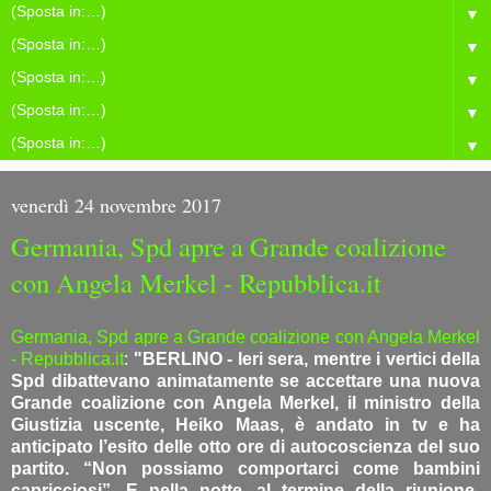
▼
▼
▼
▼
▼
venerdì 24 novembre 2017
Germania, Spd apre a Grande coalizione
con Angela Merkel - Repubblica.it
Germania, Spd apre a Grande coalizione con Angela Merkel
- Repubblica.it
:
"BERLINO - Ieri sera, mentre i vertici della
Spd dibattevano animatamente se accettare una nuova
Grande coalizione con Angela Merkel, il ministro della
Giustizia uscente, Heiko Maas, è andato in tv e ha
anticipato l’esito delle otto ore di autocoscienza del suo
partito. “Non possiamo comportarci come bambini
capricciosi”. E nella notte, al termine della riunione-