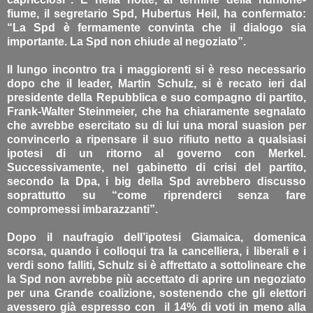
fiume, il segretario Spd, Hubertus Heil, ha confermato:
“La Spd è fermamente convinta che il dialogo sia
importante. La Spd non chiude al negoziato”.
Il lungo incontro tra i maggiorenti si è reso necessario
dopo che il leader, Martin Schulz, si è recato ieri dal
presidente della Repubblica e suo compagno di partito,
Frank-Walter Steinmeier, che ha chiaramente segnalato
che avrebbe esercitato su di lui una moral suasion per
convincerlo a ripensare il suo rifiuto netto a qualsiasi
ipotesi di un ritorno al governo con Merkel.
Successivamente, nel gabinetto di crisi del partito,
secondo la Dpa, i big della Spd avrebbero discusso
soprattutto su “come riprenderci senza fare
compromessi imbarazzanti”.
Dopo il naufragio dell’ipotesi Giamaica, domenica
scorsa, quando i colloqui tra la cancelliera, i liberali e i
verdi sono falliti, Schulz si è affrettato a sottolineare che
la Spd non avrebbe più accettato di aprire un negoziato
per una Grande coalizione, sostenendo che gli elettori
avessero già espresso con il 14% di voti in meno alla