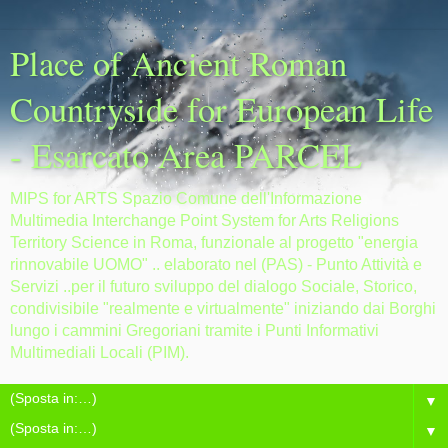
Place of Ancient Roman
Countryside for European Life
- Esarcato Area PARCEL
MIPS for ARTS Spazio Comune dell'Informazione
Multimedia Interchange Point System for Arts Religions
Territory Science in Roma, funzionale al progetto "energia
rinnovabile UOMO" .. elaborato nel (PAS) - Punto Attività e
Servizi ..per il futuro sviluppo del dialogo Sociale, Storico,
condivisibile "realmente e virtualmente" iniziando dai Borghi
lungo i cammini Gregoriani tramite i Punti Informativi
Multimediali Locali (PIM).
▼
▼