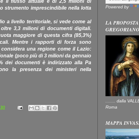
 il flusso attuale è di 2,5 milioni di
Powered by
uno strumento imprescindibile nella lotta
o a livello territoriale, si vede come al
LA PROPOSTA
ltre 3,3 milioni di documenti digitali.
GREGORIAN
uota maggiore di questa cifra (85,3%)
cali. Mentre i rapporti di forza sono
i considera una regione come il Lazio:
zionale (poco più di 3 milioni da gennaio
4% dei documenti è indirizzato alla Pa
tono la presenza dei ministeri nella
........ dalla V
Roma
:30
MAPPA INVAS