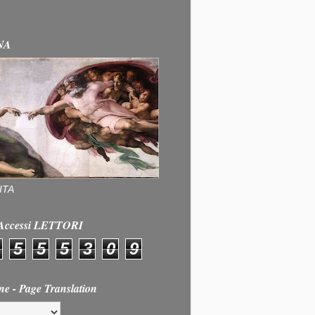
NA
ITA
e Accessi LETTORI
5
5
5
3
0
9
ne - Page Translation