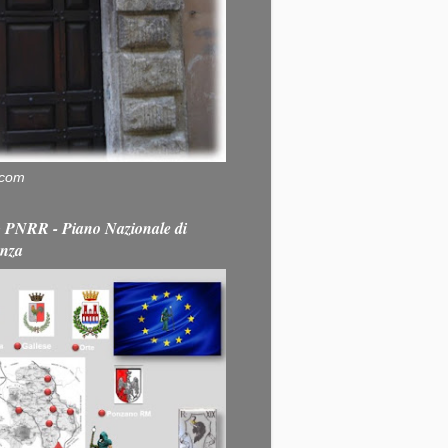
.com
PNRR - Piano Nazionale di
enza