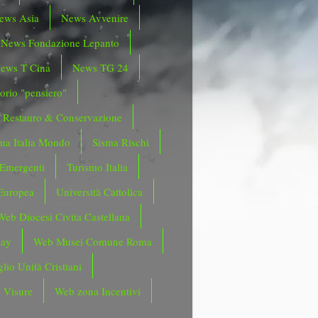
ews Asia
News Avvenire
News Fondazione Lepanto
ews T Cina
News TG 24
orio "pensiero"
Restauro & Conservazione
ma Italia Mondo
Sisma Rischi
 Emergenti
Turismo Italia
Europea
Università Cattolica
Web Diocesi Civita Castellana
day
Web Musei Comune Roma
lio Unità Cristiani
 Visure
Web zona Incentivi