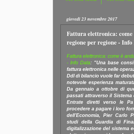
giovedì 23 novembre 2017
Fattura elettronica: come 
regione per regione - Info
Fattura elettronica: come è anda
- Info Data
:
"Una base consist
fattura elettronica nelle oper
Ddl di bilancio vuole far debu
notevole esperienza maturat
Da gennaio a ottobre di ques
passati attraverso il Sistema 
Entrate diretti verso le P
procedere a pagare i loro forn
dell’Economia, Pier Carlo P
studi della Guardia di Finan
digitalizzazione del sistema 