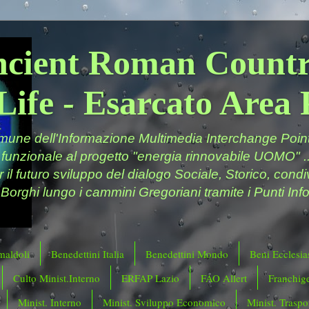
ncient Roman Countr
Life - Esarcato Are
ne dell'Informazione Multimedia Interchange Point 
 funzionale al progetto "energia rinnovabile UOMO" ..
er il futuro sviluppo del dialogo Sociale, Storico, cond
 Borghi lungo i cammini Gregoriani tramite i Punti Info
maldoli
Benedettini Italia
Benedettini Mondo
Beni Ecclesias
Culto Minist.Interno
ERFAP Lazio
FAO Allert
Franchig
Minist. Interno
Minist. Sviluppo Economico
Minist. Traspor