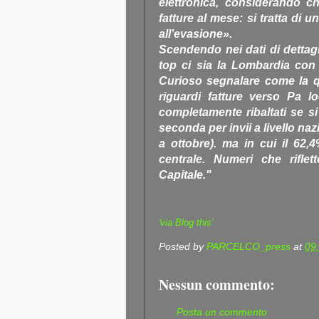
elettronica, considerando che
fatture al mese: si tratta di 
all’evasione».
Scendendo nei dati di dettagli
top ci sia la Lombardia con o
Curioso segnalare come la q
riguardi fatture verso Pa lo
completamente ribaltati se s
seconda per invii a livello na
a ottobre). ma in cui il 62,
centrale. Numeri che riflet
Capitale."
'via Blog this'
Posted by
PARCELCO_press
at
09
Nessun commento:
Posta un commento