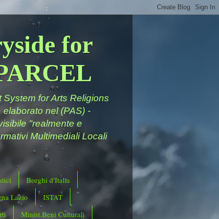
yside for
a PARCEL
System for Arts Religions
 elaborato nel (PAS) -
ivisibile "realmente e
rmativi Multimediali Locali
tici
Borghi d'Italia
ena Lazio
ISTAT
ti
Minist.Beni Culturali