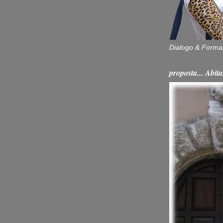
Dialogo & Forma
proposta... Ab