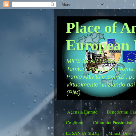
Place of A
European 
MIPS for ARTS Spazio Comu
Territory Science in Roma,
Punto Attività e Servizi ..p
virtualmente" iniziando dai
(PIM).
Agenzia Entrate
Benedettini Ca
Coldiretti
Comunità Passionisti
La SANTA SEDE
Minist. Difesa