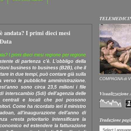
TELEMEDICI
è andata? I primi dieci mesi
 Data
ta? I primi dieci mesi regione per regione
ente di partenza c’è. L’obbligo della
azioni business to business (B2B), che il
ttare in due tempi, può contare già sulla
COMPAGNA di V
a verso le pubbliche amministrazione.
t’anno sono circa 23,5 milioni i file
Visualizzazion
di interscambio (Sdi) dell’agenzia delle
a centrali e locali che poi possono
1
itori. Come ha ricordato ieri il ministro
adoan, all’inaugurazione dell’anno di
Traduzione pagi
za «resta prioritario intensificare la
economico ed estendere la fatturazione