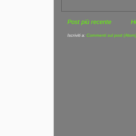
Post più recente
H
Iscriviti a:
Commenti sul post (Atom