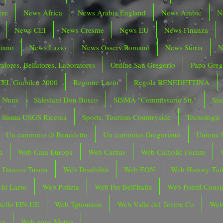
ere
News Africa
News Arabia England
News Arabic
N
News CEI
News Cresme
News EU
News Finanza
liano
News Lazio
News Osserv.Romano
News Storia
N
atores, Bellatores, Laboratores
Ordine San Gregorio
Papa Greg
CEL Giubileo 2000
Regione Lazio
Regola BENEDETTINA
o Nuns
Salesiani Don Bosco
SISMA "Commissario Str."
Sis
Sisma USGS Ricerca
Sports, Tourism Countryside
Tecnologie
Un cammino di Benedetto
Un cammino Gregoriano
Unione 
a
Web Cam Europa
Web Caritas
Web Catholic Forum
 Diocesi Tuscia
Web Disabilità
Web EON
Web History To
hi Lazio
Web Polizia
Web Per Bell'Italia
Web Pontif.Consig
tello FIN.UE
Web Tgtourism
Web Valle del Tevere Co
Web
ca
Web zone Meteo