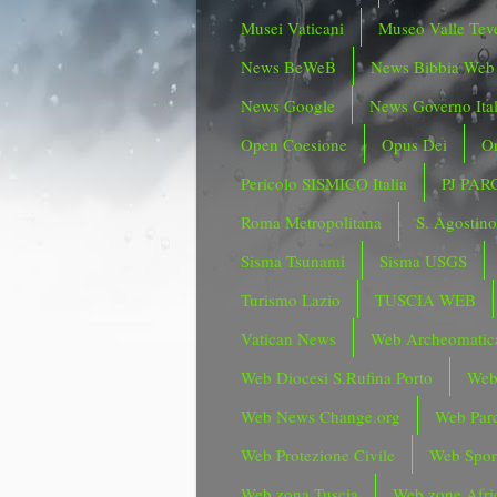
Musei Vaticani
Museo Valle Tev
News BeWeB
News Bibbia Web
News Google
News Governo Ita
Open Coesione
Opus Dei
Or
Pericolo SISMICO Italia
PJ PAR
Roma Metropolitana
S. Agostin
Sisma Tsunami
Sisma USGS
Turismo Lazio
TUSCIA WEB
Vatican News
Web Archeomatic
Web Diocesi S.Rufina Porto
Web
Web News Change.org
Web Parc
Web Protezione Civile
Web Spor
Web zona Tuscia
Web zone Afri