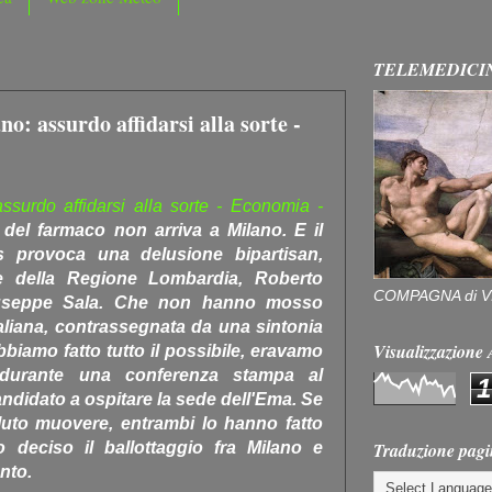
TELEMEDICI
: assurdo affidarsi alla sorte -
ssurdo affidarsi alla sorte - Economia -
el farmaco non arriva a Milano. E il
es provoca una delusione bipartisan,
e della Regione Lombardia, Roberto
COMPAGNA di V
iuseppe Sala. Che non hanno mosso
taliana, contrassegnata da una sintonia
Visualizzazion
 "Abbiamo fatto tutto il possibile, eravamo
 durante una conferenza stampa al
1
candidato a ospitare la sede dell'Ema. Se
luto muovere, entrambi lo hanno fatto
Traduzione pagi
 deciso il ballottaggio fra Milano e
nto.