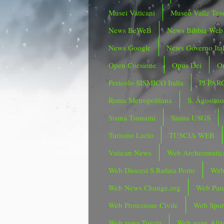
Musei Vaticani
Museo Valle Tev
News BeWeB
News Bibbia Web
News Google
News Governo Ita
Open Coesione
Opus Dei
Or
Pericolo SISMICO Italia
PJ PAR
Roma Metropolitana
S. Agostin
Sisma Tsunami
Sisma USGS
Turismo Lazio
TUSCIA WEB
Vatican News
Web Archeomatic
Web Diocesi S.Rufina Porto
Web
Web News Change.org
Web Parc
Web Protezione Civile
Web Spor
Web zona Tuscia
Web zone Afri