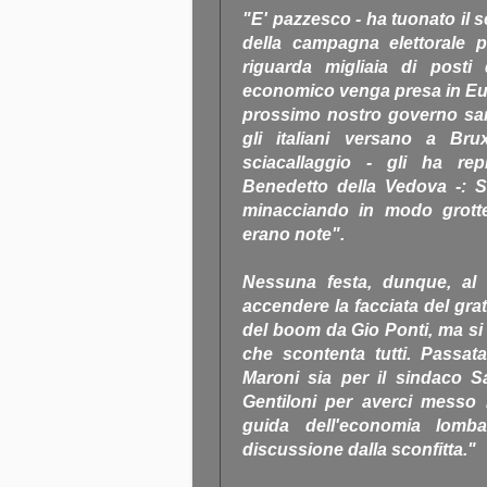
"E' pazzesco - ha tuonato il 
della campagna elettorale p
riguarda migliaia di posti
economico venga presa in Euro
prossimo nostro governo sarà 
gli italiani versano a Bru
sciacallaggio - gli ha repl
Benedetto della Vedova -: Sa
minacciando in modo grotte
erano note".
Nessuna festa, dunque, al P
accendere la facciata del grat
del boom da Gio Ponti, ma si è
che scontenta tutti. Passata
Maroni sia per il sindaco S
Gentiloni per averci messo l
guida dell'economia lom
discussione dalla sconfitta."