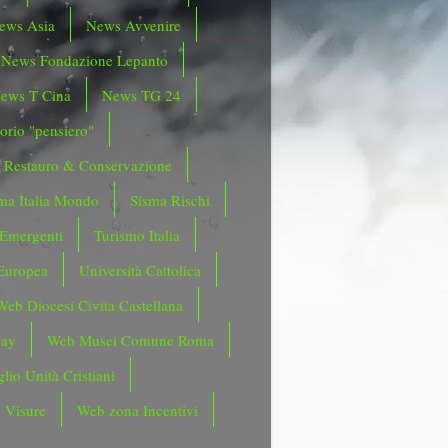
ews Asia
News Avvenire
News Fondazione Lepanto
ews T Cina
News TG 24
orio "pensiero"
Restauro & Conservazione
ma Italia Mondo
Sisma Rischi
 Emergenti
Turismo Italia
Europea
Università Cattolica
Web Diocesi Civita Castellana
day
Web Musei Comune Roma
lio Unità Cristiani
 Visure
Web zona Incentivi