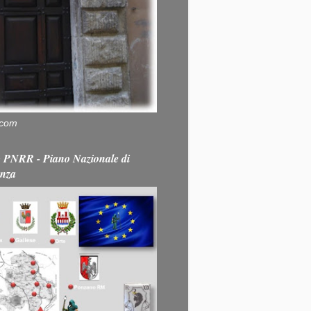
.com
PNRR - Piano Nazionale di
enza