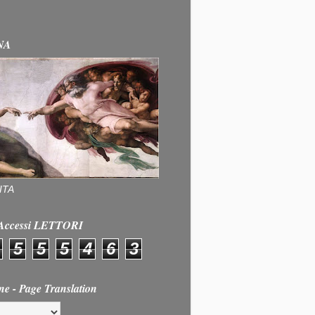
NA
ITA
e Accessi LETTORI
5
5
5
4
6
3
ne - Page Translation