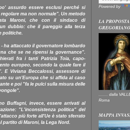
Powered by
po' assurdo essere esclusi perché si
o regolare ma non normale". Un metodo
ista Maroni, che con il sindaco di
LA PROPOSTA
un dubbio: che il pareggio alla terza
GREGORIAN
e politiche.
 - ha attaccato il governatore lombardo
gna che se ne ripensi la governance".
rati fra i tanti Patrizia Toia, capo-
ento europeo, secondo la quale fare il
". E Viviana Beccalossi, assessore di
izzato su un'Europa che si affida al caso
nte e poi "fa le pulci sulla misura delle
 vongole".
........ dalla V
Roma
o Buffagni, invece, essere arrivati al
zione: "L'inconsistenza politica" del
MAPPA INVAS
attacco più forte all'Ue è stato sferrato
 partito di Maroni, la Lega Nord.