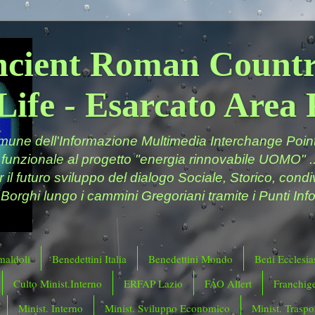
ncient Roman Countr
Life - Esarcato Are
ne dell'Informazione Multimedia Interchange Point 
 funzionale al progetto "energia rinnovabile UOMO" ..
er il futuro sviluppo del dialogo Sociale, Storico, cond
 Borghi lungo i cammini Gregoriani tramite i Punti Info
maldoli
Benedettini Italia
Benedettini Mondo
Beni Ecclesias
Culto Minist.Interno
ERFAP Lazio
FAO Allert
Franchig
Minist. Interno
Minist. Sviluppo Economico
Minist. Traspor