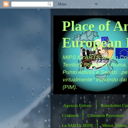
Place of A
European 
MIPS for ARTS Spazio Comu
Territory Science in Roma,
Punto Attività e Servizi ..p
virtualmente" iniziando dai
(PIM).
Agenzia Entrate
Benedettini Ca
Coldiretti
Comunità Passionisti
La SANTA SEDE
Minist. Difesa