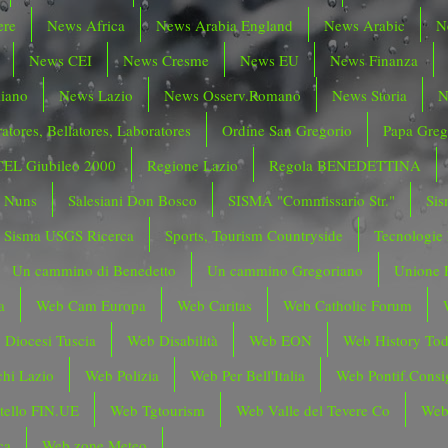
ere
News Africa
News Arabia England
News Arabic
N
News CEI
News Cresme
News EU
News Finanza
liano
News Lazio
News Osserv.Romano
News Storia
N
atores, Bellatores, Laboratores
Ordine San Gregorio
Papa Greg
CEL Giubileo 2000
Regione Lazio
Regola BENEDETTINA
o Nuns
Salesiani Don Bosco
SISMA "Commissario Str."
Sis
Sisma USGS Ricerca
Sports, Tourism Countryside
Tecnologie
Un cammino di Benedetto
Un cammino Gregoriano
Unione 
a
Web Cam Europa
Web Caritas
Web Catholic Forum
 Diocesi Tuscia
Web Disabilità
Web EON
Web History To
hi Lazio
Web Polizia
Web Per Bell'Italia
Web Pontif.Consig
tello FIN.UE
Web Tgtourism
Web Valle del Tevere Co
Web
ca
Web zone Meteo