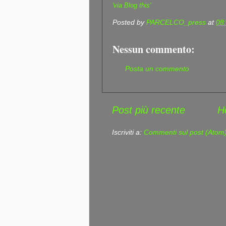
'via Blog this'
Posted by
PARCELCO_press
at
08
Nessun commento:
Posta un commento
Post più recente
H
Iscriviti a:
Commenti sul post (Atom