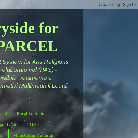
yside for
a PARCEL
System for Arts Religions
 elaborato nel (PAS) -
ivisibile "realmente e
rmativi Multimediali Locali
tici
Borghi d'Italia
ena Lazio
ISTAT
ti
Minist.Beni Culturali