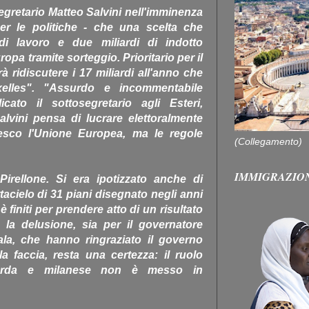
segretario Matteo Salvini nell'imminenza
er le politiche - che una scelta che
 di lavoro e due miliardi di indotto
pa tramite sorteggio. Prioritario per il
ridiscutere i 17 miliardi all'anno che
xelles". "Assurdo e incommentabile
icato il sottosegretario agli Esteri,
lvini pensa di lucrare elettoralmente
sco l'Unione Europea, ma le regole
(Collegamento)
IMMIGRAZIO
irellone. Si era ipotizzato anche di
tacielo di 31 piani disegnato negli anni
 finiti per prendere atto di un risultato
 la delusione, sia per il governatore
ala, che hanno ringraziato il governo
a faccia, resta una certezza: il ruolo
barda e milanese non è messo in