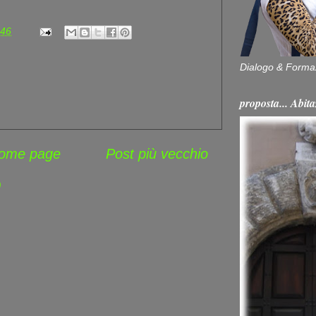
:46
Dialogo & Forma
proposta... Ab
ome page
Post più vecchio
)