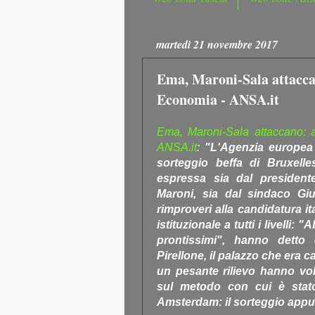
martedì 21 novembre 2017
Ema, Maroni-Sala attaccano
Economia - ANSA.it
Ema, Maroni-Sala attaccano: a
ANSA.it
:
"L'Agenzia europea d
sorteggio beffa di Bruxell
espressa sia dal president
Maroni, sia dal sindaco G
rimproveri alla candidatura i
istituzionale a tutti i livelli:
prontissimi", hanno detto
Pirellone, il palazzo che era 
un pesante rilievo hanno vo
sul metodo con cui è stato
Amsterdam: il sorteggio appu