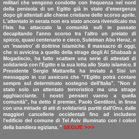
militari che vengono condotte con frequenza nel nord
della penisola di un Egitto già in stato d'emergenza
dopo gli attentati alle chiese cristiane dello scorso aprile.
L'attentato in serata non era stato ancora rivendicato ma
l'Isis ha attaccato la comunità sufi in passato
decapitando l'anno scorso tra l'altro un prelato di
spicco, quasi centenario e cieco, Suleiman Abu Heraz, e
un 'maestro' di dottrine islamiche. Il massacro di oggi,
che si avvicina a quello della strage degli Al Shabaab a
Mogadiscio, ha fatto scattare una serie di attestati di
solidarietà con l'Egitto e la sua lotta allo Stato islamico. Il
Presidente Sergio Mattarella ha inviato a Sisi un
messaggio in cui assicura che "l'Egitto potrà contare
sempre sul determinato sostegno dell'Italia". "Non è
stato solo un attentato terroristico ma una strage
agghiacciante. I nostri pensieri vanno a quella
comunità", ha detto il premier, Paolo Gentiloni, in linea
con una miriade di atti di solidarietà partiti dall'Onu, dalle
maggiori cancellerie occidentali fino ad includere
l'edificio del comune di Tel Aviv illuminato con i colori
SEGUE >>>
della bandiera egiziana. "