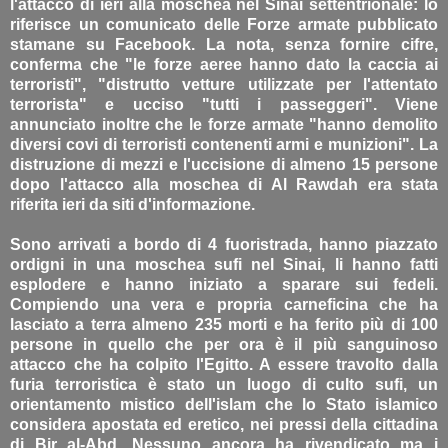
l'attacco di ieri alla moschea nel Sinai settentrionale: lo
riferisce un comunicato delle Forze armate pubblicato
stamane su Facebook. La nota, senza fornire cifre,
conferma che "le forze aeree hanno dato la caccia ai
terroristi", "distrutto vetture utilizzate per l'attentato
terrorista" e ucciso "tutti i passeggeri". Viene
annunciato inoltre che le forze armate "hanno demolito
diversi covi di terroristi contenenti armi e munizioni". La
distruzione di mezzi e l'uccisione di almeno 15 persone
dopo l'attacco alla moschea di Al Rawdah era stata
riferita ieri da siti d'informazione.
Sono arrivati a bordo di 4 fuoristrada, hanno piazzato
ordigni in una moschea sufi nel Sinai, li hanno fatti
esplodere e hanno iniziato a sparare sui fedeli.
Compiendo una vera e propria carneficina che ha
lasciato a terra almeno 235 morti e ha ferito più di 100
persone in quello che per ora è il più sanguinoso
attacco che ha colpito l'Egitto. A essere travolto dalla
furia terroristica è stato un luogo di culto sufi, un
orientamento mistico dell'islam che lo Stato islamico
considera apostata ed eretico, nei pressi della cittadina
di Bir al-Abd. Nessuno ancora ha rivendicato ma i