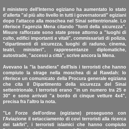
Il ministero dell'Interno egiziano ha aumentato lo stato
d'allerta "al più alto livello in tutti i governatorati" egiziani
dopo l'attacco alla moschea nel Sinai settentrionale. Lo
riferisce l'agenzia Mena citando "fonti della sicurezza".
Misure rafforzate sono state prese attorno a "luoghi di
culto, edifici importanti e vitali", commissariati di polizia,
"dipartimenti di sicurezza, luoghi di raduno, cinema,
teatri, ministeri", rappresentanze diplomatiche,
autostrade, "accessi a città", scrive ancora la Mena.
Avevano la "la bandiera" dell'Isis i terroristi che hanno
compiuto la strage nella moschea di al Rawdah: lo
riferisce un comunicato della Procura generale egiziana
che cita il Dipartimento della sicurezza del Sinai
settentrionale. I terroristi erano "in un numero tra 25 e
30" e sono arrivati "a bordo di cinque vetture 4x4",
precisa fra l'altro la nota.
"Le Forze dell'ordine (egiziane) proseguono con
l'Aviazione il setacciamento di covi terroristi alla ricerca
dei takfiri", i terroristi islamici che hanno compiuto