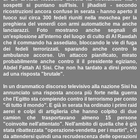
sospetti si puntano sull'Isis. I jihadisti - secondo
ricostruzioni ancora confuse in serata - hanno aperto il
fuoco sui circa 300 fedeli riuniti nella moschea per la
preghiera del venerdì con armi automatiche ma anche
lanciarazzi. Foto mostrano anche segnali di
un'esplosione all'interno del luogo di culto di Al Rawdah
che il commando ha assediato, bloccando le vie di fuga
dei fedeli terrorizzati, sparando anche contro le
ambulanze accorse. Un attacco pianificato, mirato
probabilmente anche contro il il presidente egiziano,
Abdel Fattah Al Sisi. Che non ha tardato a dirsi pronto
ad una risposta "brutale".
In un drammatico discorso televisivo alla nazione Sisi ha
annunciato una risposta ancora più forte nella guerra
che l'Egitto sta compiendo contro il terrorismo per conto
"di tutto il mondo". E già in serata ha ordinato i primi raid
aerei e colpi di artiglieria che hanno colpito di due
camion che trasportavano almeno 15 persone
"coinvolte nell'attentato". Nell'ambito di quella che è già
stata ribattezzata "operazione-vendetta per i martiri", c'è
da attendersi quindi una recrudescenza delle operazioni