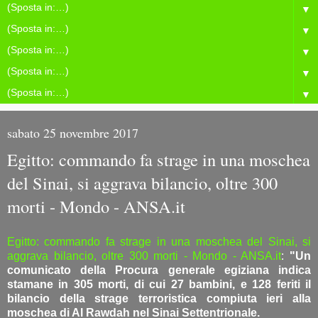
▼
▼
▼
▼
▼
sabato 25 novembre 2017
Egitto: commando fa strage in una moschea
del Sinai, si aggrava bilancio, oltre 300
morti - Mondo - ANSA.it
Egitto: commando fa strage in una moschea del Sinai, si
aggrava bilancio, oltre 300 morti - Mondo - ANSA.it
:
"Un
comunicato della Procura generale egiziana indica
stamane in 305 morti, di cui 27 bambini, e 128 feriti il
bilancio della strage terroristica compiuta ieri alla
moschea di Al Rawdah nel Sinai Settentrionale.