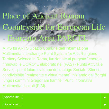
Place of Ancient Roman
Countryside for European Life
- Esarcato Area PARCEL
MIPS for ARTS Spazio Comune dell'Informazione
Multimedia Interchange Point System for Arts Religions
Territory Science in Roma, funzionale al progetto "energia
rinnovabile UOMO" .. elaborato nel (PAS) - Punto Attività e
Servizi ..per il futuro sviluppo del dialogo Sociale, Storico,
condivisibile "realmente e virtualmente" iniziando dai Borghi
lungo i cammini Gregoriani tramite i Punti Informativi
Multimediali Locali (PIM).
▼
▼