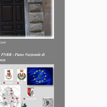
.com
PNRR - Piano Nazionale di
enza