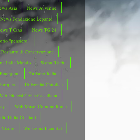
ews Asia
News Avvenire
News Fondazione Lepanto
ews T Cina
News TG 24
orio "pensiero"
Restauro & Conservazione
ma Italia Mondo
Sisma Rischi
 Emergenti
Turismo Italia
Europea
Università Cattolica
Web Diocesi Civita Castellana
day
Web Musei Comune Roma
lio Unità Cristiani
 Visure
Web zona Incentivi