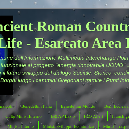
ncient Roman Countr
Life - Esarcato Are
ne dell'Informazione Multimedia Interchange Point 
 funzionale al progetto "energia rinnovabile UOMO" ..
er il futuro sviluppo del dialogo Sociale, Storico, cond
 Borghi lungo i cammini Gregoriani tramite i Punti Info
maldoli
Benedettini Italia
Benedettini Mondo
Beni Ecclesias
Culto Minist.Interno
ERFAP Lazio
FAO Allert
Franchig
Minist. Interno
Minist. Sviluppo Economico
Minist. Traspor