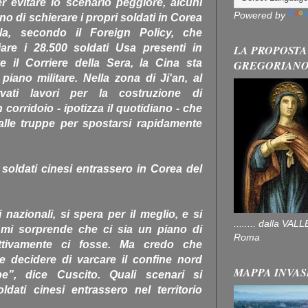
r evitare lo scenario peggiore, alcuni
Powered by
o di schierare i propri soldati in Corea
la, secondo il Foreign Policy, che
iare i 28.500 soldati Usa presenti in
LA PROPOSTA
 il Corriere della Sera, la Cina sta
GREGORIAN
iano militare. Nella zona di Ji'an, al
vati lavori per la costruzione di
 corridoio - ipotizza il quotidiano - che
lle truppe per spostarsi rapidamente
oldati cinesi entrassero in Corea del
 nazionali, si spera per il meglio, e si
........ dalla V
n mi sorprende che ci sia un piano di
Roma
tivamente ci fosse. Ma credo che
be decidere di varcare il confine nord
MAPPA INVAS
”, dice Cuscito. Quali scenari si
ldati cinesi entrassero nel territorio