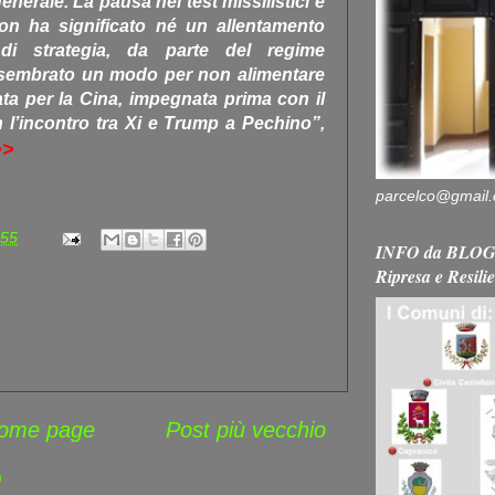
nerale. La pausa nei test missilistici e
non ha significato né un allentamento
i strategia, da parte del regime
 sembrato un modo per non alimentare
ata per la Cina, impegnata prima con il
l’incontro tra Xi e Trump a Pechino”,
>>
parcelco@gmail
:55
INFO da BLOG 
Ripresa e Resili
ome page
Post più vecchio
)