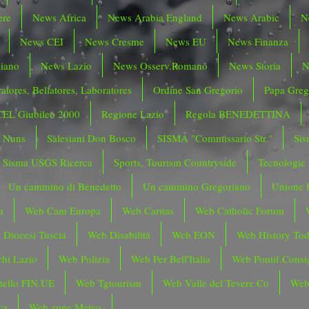
ere
News Africa
News Arabia England
News Arabic
N
News CEI
News Cresme
News EU
News Finanza
liano
News Lazio
News Osserv.Romano
News Storia
N
atores, Bellatores, Laboratores
Ordine San Gregorio
Papa Greg
CEL Giubileo 2000
Regione Lazio
Regola BENEDETTINA
o Nuns
Salesiani Don Bosco
SISMA "Commissario Str."
Sis
Sisma USGS Ricerca
Sports, Tourism Countryside
Tecnologie
Un cammino di Benedetto
Un cammino Gregoriano
Unione 
a
Web Cam Europa
Web Caritas
Web Catholic Forum
 Diocesi Tuscia
Web Disabilità
Web EON
Web History To
hi Lazio
Web Polizia
Web Per Bell'Italia
Web Pontif.Consig
tello FIN.UE
Web Tgtourism
Web Valle del Tevere Co
Web
ca
Web zone Meteo