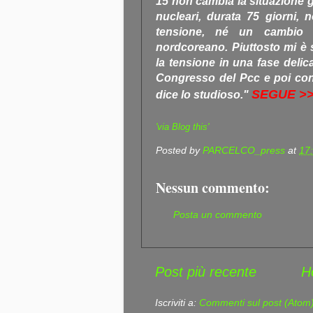
15 non cambia la situazione ge
nucleari, durata 75 giorni, 
tensione, né un cambio d
nordcoreano. Piuttosto mi è
la tensione in una fase delic
Congresso del Pcc e poi con 
SEGUE >
dice lo studioso."
'via Blog this'
Posted by
PARCELCO_press
at
17
Nessun commento:
Posta un commento
Post più recente
H
Iscriviti a:
Commenti sul post (Atom