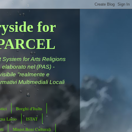
yside for
a PARCEL
System for Arts Religions
 elaborato nel (PAS) -
ivisibile "realmente e
rmativi Multimediali Locali
tici
Borghi d'Italia
ena Lazio
ISTAT
ti
Minist.Beni Culturali