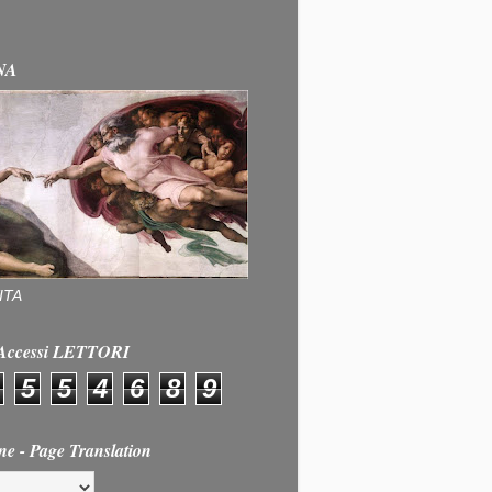
NA
ITA
e Accessi LETTORI
5
5
4
6
8
9
ne - Page Translation