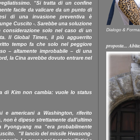
egliatissimo. “Si tratta di un confine
nte facile da valicare da un punto di
tesi di una invasione preventiva è
unge Cuscito -. Sarebbe una soluzione
Dialogo & Forma
 considerazione solo nel caso di un
ta. Il Global Times, il più agguerrito
ritto tempo fa che solo nel peggiore
proposta... Ab
aso – altamente improbabile – di una
rd, la Cina avrebbe dovuto entrare nel
gia di Kim non cambia: vuole lo status
si e americani a Washington, riferito
, non è dipeso strettamente dall’ultimo
 da Pyongyang ma “era probabilmente
uscito. “Il lancio del missile Hwasong-