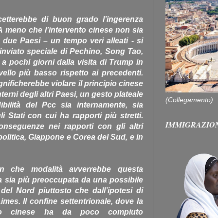
tterebbe di buon grado l’ingerenza
A meno che l’intervento cinese non sia
i due Paesi – un tempo veri alleati - si
inviato speciale di Pechino, Song Tao,
 pochi giorni dalla visita di Trump in
vello più basso rispetto ai precedenti.
nificherebbe violare il principio cinese
terni degli altri Paesi, un gesto plateale
(Collegamento)
bilità del Pcc sia internamente, sia
i Stati con cui ha rapporti più stretti.
IMMIGRAZIO
onseguenze nei rapporti con gli altri
opolitica, Giappone e Corea del Sud, e in
in che modalità avverrebbe questa
a sia più preoccupata da una possibile
del Nord piuttosto che dall’ipotesi di
Limes. Il confine settentrionale, dove la
cito cinese ha da poco compiuto