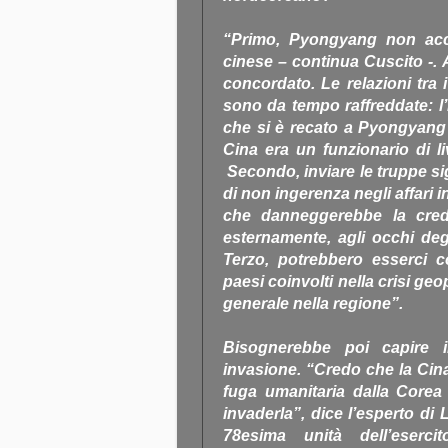
“Primo, Pyongyang non acce
cinese – continua Cuscito -. 
concordato. Le relazioni tra 
sono da tempo raffreddate: l’
che si è recato a Pyongyang a
Cina era un funzionario di li
Secondo, inviare le truppe sig
di non ingerenza negli affari in
che danneggerebbe la credi
esternamente, agli occhi degl
Terzo, potrebbero esserci c
paesi coinvolti nella crisi ge
generale nella regione”.
Bisognerebbe poi capire 
invasione. “Credo che la Cin
fuga umanitaria dalla Corea 
invaderla”, dice l’esperto di 
78esima unità dell’eser