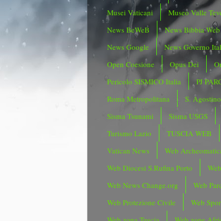
Musei Vaticani
Museo Valle Tev
News BeWeB
News Bibbia Web
News Google
News Governo Ita
Open Coesione
Opus Dei
Or
Pericolo SISMICO Italia
PJ PAR
Roma Metropolitana
S. Agostin
Sisma Tsunami
Sisma USGS
Turismo Lazio
TUSCIA WEB
Vatican News
Web Archeomatic
Web Diocesi S.Rufina Porto
Web
Web News Change.org
Web Parc
Web Protezione Civile
Web Spor
Web zona Tuscia
Web zone Afri