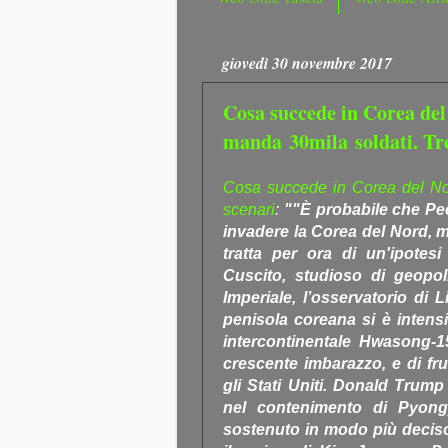
giovedì 30 novembre 2017
Cosa succede in Corea del
manda 30mila soldati. Tre
Cosa succede in Corea del Nor
scenari
:
""È probabile che Pe
invadere la Corea del Nord, ma
tratta per ora di un'ipotesi
Cuscito, studioso di geopoli
Imperiale, l’osservatorio di 
penisola coreana si è intensif
intercontinentale Hwasong-
crescente imbarazzo, e di fru
gli Stati Uniti. Donald Trum
nel contenimento di Pyong
sostenuto in modo più deciso 