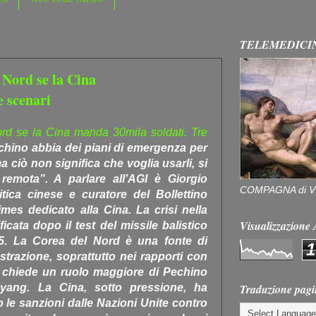
TELEMEDICI
 Nord se la Cina
 scenari
d se la Cina manda 30mila soldati. Tre
chino abbia dei piani di emergenza per
 ciò non significa che voglia usarli, si
 remota”. A parlare all’AGI è Giorgio
COMPAGNA di V
tica cinese e curatore del Bollettino
Limes dedicato alla Cina. La crisi nella
Visualizzazion
icata dopo il test del missile balistico
15. La Corea del Nord è una fonte di
1
strazione, soprattutto nei rapporti con
p chiede un ruolo maggiore di Pechino
Traduzione pagi
yang. La Cina, sotto pressione, ha
le sanzioni dalle Nazioni Unite contro