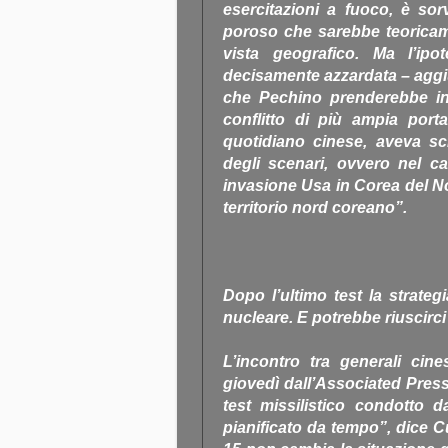
esercitazioni a fuoco, è sorv
poroso che sarebbe teoricame
vista geografico. Ma l’ipo
decisamente azzardata – aggi
che Pechino prenderebbe in
conflitto di più ampia porta
quotidiano cinese, aveva sc
degli scenari, ovvero nel c
invasione Usa in Corea del No
territorio nord coreano”.
Dopo l’ultimo test la strate
nucleare. E potrebbe riuscirci
L’incontro tra generali cine
giovedì dall’Associated Press
test missilistico condotto
pianificato da tempo”, dice C