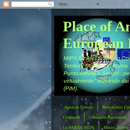
Place of A
European 
MIPS for ARTS Spazio Comu
Territory Science in Roma,
Punto Attività e Servizi ..p
virtualmente" iniziando dai
(PIM).
Agenzia Entrate
Benedettini Ca
Coldiretti
Comunità Passionisti
La SANTA SEDE
Minist. Difesa