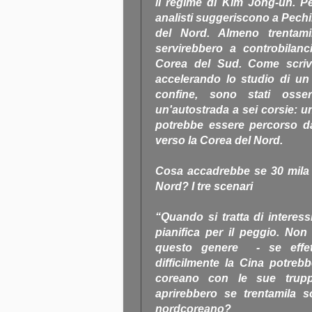
il regime di Kim Jong-un. Pe
analisti suggeriscono a Pechin
del Nord. Almeno trentami
servirebbero a controbilanc
Corea del Sud. Come scrive
accelerando lo studio di un p
confine, sono stati osser
un'autostrada a sei corsie: un
potrebbe essere percorso da
verso la Corea del Nord.
Cosa accadrebbe se 30 mila s
Nord? I tre scenari
“Quando si tratta di interessi
pianifica per il peggio. No
questo genere - se effet
difficilmente la Cina potreb
coreano con le sue truppe
aprirebbero se trentamila so
nordcoreano?