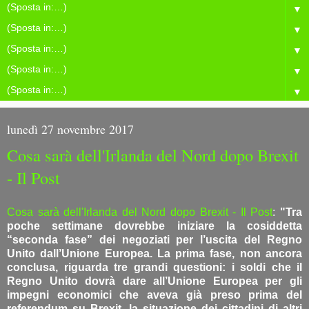
▼
▼
▼
▼
▼
lunedì 27 novembre 2017
Cosa sarà dell'Irlanda del Nord dopo Brexit
- Il Post
Cosa sarà dell'Irlanda del Nord dopo Brexit - Il Post
:
"Tra
poche settimane dovrebbe iniziare la cosiddetta
“seconda fase” dei negoziati per l’uscita del Regno
Unito dall’Unione Europea. La prima fase, non ancora
conclusa, riguarda tre grandi questioni: i soldi che il
Regno Unito dovrà dare all’Unione Europea per gli
impegni economici che aveva già preso prima del
referendum su Brexit, la situazione dei cittadini di altri