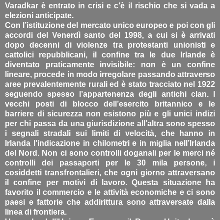
Varadkar è entrato in crisi e c’è il rischio che si vada a
elezioni anticipate.
Con l’istituzione del mercato unico europeo e poi con gli
accordi del Venerdì santo del 1998, a cui si è arrivati
dopo decenni di violenze tra protestanti unionisti e
cattolici repubblicani, il confine tra le due Irlande è
diventato praticamente invisibile: non è un confine
lineare, procede in modo irregolare passando attraverso
aree prevalentemente rurali ed è stato tracciato nel 1922
seguendo spesso l’appartenenza degli antichi clan. I
vecchi posti di blocco dell’esercito britannico e le
barriere di sicurezza non esistono più e gli unici indizi
per chi passa da una giurisdizione all’altra sono spesso
i segnali stradali sui limiti di velocità, che hanno in
Irlanda l’indicazione in chilometri e in miglia nell’Irlanda
del Nord. Non ci sono controlli doganali per le merci né
controlli dei passaporti per le 30 mila persone, i
cosiddetti transfrontalieri, che ogni giorno attraversano
il confine per motivi di lavoro. Questa situazione ha
favorito il commercio e le attività economiche e ci sono
paesi e fattorie che addirittura sono attraversate dalla
linea di frontiera.