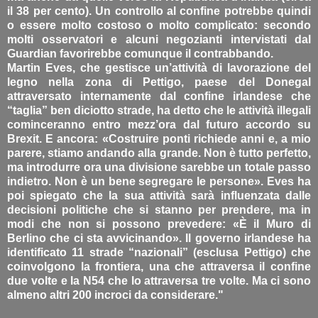
il 38 per cento). Un controllo al confine potrebbe quindi
o essere molto costoso o molto complicato: secondo
molti osservatori e alcuni negozianti intervistati dal
Guardian favorirebbe comunque il contrabbando.
Martin Eves, che gestisce un’attività di lavorazione del
legno nella zona di Pettigo, paese del Donegal
attraversato internamente dal confine irlandese che
“taglia” ben diciotto strade, ha detto che le attività illegali
cominceranno entro mezz’ora dal futuro accordo su
Brexit. E ancora: «Costruire ponti richiede anni e, a mio
parere, stiamo andando alla grande. Non è tutto perfetto,
ma introdurre ora una divisione sarebbe un totale passo
indietro. Non è un bene segregare le persone». Eves ha
poi spiegato che la sua attività sarà influenzata dalle
decisioni politiche che si stanno per prendere, ma in
modi che non si possono prevedere: «È il Muro di
Berlino che ci sta avvicinando». Il governo irlandese ha
identificato 11 strade “nazionali” (esclusa Pettigo) che
coinvolgono la frontiera, una che attraversa il confine
due volte e la N54 che lo attraversa tre volte. Ma ci sono
almeno altri 200 incroci da considerare."