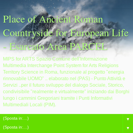
Place of Ancient Roman
Countryside for European Life
- Esarcato Area PARCEL
MIPS for ARTS Spazio Comune dell'Informazione
Multimedia Interchange Point System for Arts Religions
Territory Science in Roma, funzionale al progetto "energia
rinnovabile UOMO" .. elaborato nel (PAS) - Punto Attività e
Servizi ..per il futuro sviluppo del dialogo Sociale, Storico,
condivisibile "realmente e virtualmente" iniziando dai Borghi
lungo i cammini Gregoriani tramite i Punti Informativi
Multimediali Locali (PIM).
▼
▼