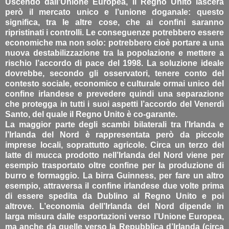
Uscendo dall’Unione Europea, il Regno Unito lascerà
però il mercato unico e l’unione doganale: questo
significa, tra le altre cose, che ai confini saranno
ripristinati i controlli. Le conseguenze potrebbero essere
economiche ma non solo: potrebbero cioè portare a una
nuova destabilizzazione tra la popolazione e mettere a
rischio l’accordo di pace del 1998. La soluzione ideale
dovrebbe, secondo gli osservatori, tenere conto del
contesto sociale, economico e culturale ormai unico del
confine irlandese e prevedere quindi una separazione
che protegga in tutti i suoi aspetti l’accordo del Venerdì
Santo, del quale il Regno Unito è co-garante.
La maggior parte degli scambi bilaterali tra l’Irlanda e
l’Irlanda del Nord è rappresentata però da piccole
imprese locali, soprattutto agricole. Circa un terzo del
latte di mucca prodotto nell’Irlanda del Nord viene per
esempio trasportato oltre confine per la produzione di
burro e formaggio. La birra Guinness, per fare un altro
esempio, attraversa il confine irlandese due volte prima
di essere spedita da Dublino al Regno Unito e poi
altrove. L’economia dell’Irlanda del Nord dipende in
larga misura dalle esportazioni verso l’Unione Europea,
ma anche da quelle verso la Repubblica d’Irlanda (circa