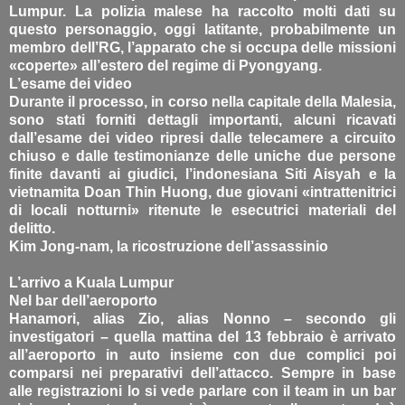
Lumpur. La polizia malese ha raccolto molti dati su
questo personaggio, oggi latitante, probabilmente un
membro dell’RG, l’apparato che si occupa delle missioni
«coperte» all’estero del regime di Pyongyang.
L’esame dei video
Durante il processo, in corso nella capitale della Malesia,
sono stati forniti dettagli importanti, alcuni ricavati
dall’esame dei video ripresi dalle telecamere a circuito
chiuso e dalle testimonianze delle uniche due persone
finite davanti ai giudici, l’indonesiana Siti Aisyah e la
vietnamita Doan Thin Huong, due giovani «intrattenitrici
di locali notturni» ritenute le esecutrici materiali del
delitto.
Kim Jong-nam, la ricostruzione dell’assassinio
L’arrivo a Kuala Lumpur
Nel bar dell’aeroporto
Hanamori, alias Zio, alias Nonno – secondo gli
investigatori – quella mattina del 13 febbraio è arrivato
all’aeroporto in auto insieme con due complici poi
comparsi nei preparativi dell’attacco. Sempre in base
alle registrazioni lo si vede parlare con il team in un bar