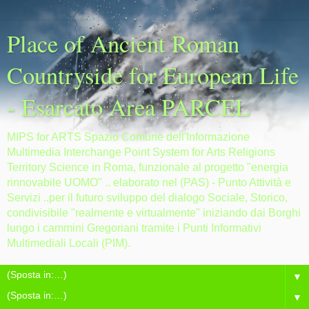
Place of Ancient Roman
Countryside for European Life
- Esarcato Area PARCEL
MIPS for ARTS Spazio Comune dell'Informazione
Multimedia Interchange Point System for Arts Religions
Territory Science in Roma, funzionale al progetto "energia
rinnovabile UOMO" .. elaborato nel (PAS) - Punto Attività e
Servizi ..per il futuro sviluppo del dialogo Sociale, Storico,
condivisibile "realmente e virtualmente" iniziando dai Borghi
lungo i cammini Gregoriani tramite i Punti Informativi
Multimediali Locali (PIM).
▼
▼