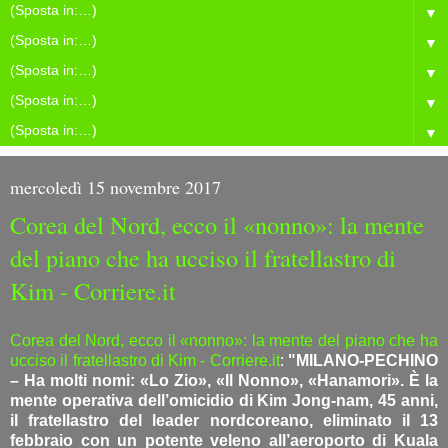
▼
▼
▼
▼
▼
mercoledì 15 novembre 2017
Corea del Nord, ecco il «nonno»: la mente
del piano che ha ucciso il fratellastro di
Kim - Corriere.it
Corea del Nord, ecco il «nonno»: la mente del piano che ha
ucciso il fratellastro di Kim - Corriere.it
:
"MILANO-PECHINO
– Ha molti nomi: «Lo Zio», «Il Nonno», «Hanamori». È la
mente operativa dell’omicidio di Kim Jong-nam, 45 anni,
il fratellastro del leader nordcoreano, eliminato il 13
febbraio con un potente veleno all’aeroporto di Kuala