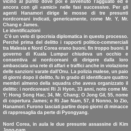
vicino al punto dove poi è avvenuto l’agguato ed è
ancora con gli «amici» nelle fasi successive. Per gli
agenti Hanamori dirige le mosse di tre presunti
nordcoreani indicati, genericamente, come Mr. Y, Mr.
Chang e James.
Le identificazioni
C’è un velo di ipocrisia diplomatica in questo processo.
Perché prima del delitto i rapporti politico-commerciali
tra Malesia e Nord Corea erano buoni, fin troppo buoni. Il
governo di Kuala Lumpur chiudeva un occhio e
consentiva ai nordcoreani di dirigere dalla loro
ambasciata una rete di affari e traffici anche in violazione
delle sanzioni varate dall’Onu. La polizia malese, un paio
di giorni dopo il delitto, fu in grado di identificare quattro
membri almeno della squadra che aveva organizzato il
delitto: i nordcoreani Ri Ji Hyon, 33 anni, noto come Mr.
Y; Hong Song Hac, 34, Mr. Chang; O Jong Gil, 55, nome
di copertura James; e Ri Jae Nam, 57, il Nonno, lo Zio,
Hanamori. Furono lasciati partire dopo giorni di minacce
di rappresaglia da perte di Pyongyang.
Nord Corea, in aula le due presunte assassine di Kim
Jong-nam