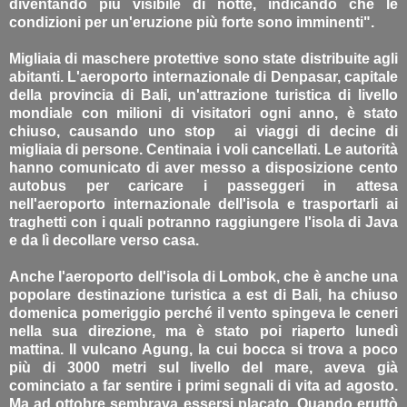
diventando più visibile di notte, indicando che le
condizioni per un'eruzione più forte sono imminenti".
Migliaia di maschere protettive sono state distribuite agli
abitanti. L'aeroporto internazionale di Denpasar, capitale
della provincia di Bali, un'attrazione turistica di livello
mondiale con milioni di visitatori ogni anno, è stato
chiuso, causando uno stop ai viaggi di decine di
migliaia di persone. Centinaia i voli cancellati. Le autorità
hanno comunicato di aver messo a disposizione cento
autobus per caricare i passeggeri in attesa
nell'aeroporto internazionale dell'isola e trasportarli ai
traghetti con i quali potranno raggiungere l'isola di Java
e da lì decollare verso casa.
Anche l'aeroporto dell'isola di Lombok, che è anche una
popolare destinazione turistica a est di Bali, ha chiuso
domenica pomeriggio perché il vento spingeva le ceneri
nella sua direzione, ma è stato poi riaperto lunedì
mattina. Il vulcano Agung, la cui bocca si trova a poco
più di 3000 metri sul livello del mare, aveva già
cominciato a far sentire i primi segnali di vita ad agosto.
Ma ad ottobre sembrava essersi placato. Quando eruttò