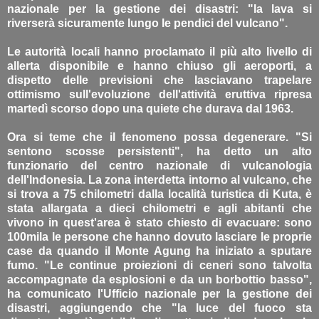
nazionale per la gestione dei disastri: "la lava si
riverserà sicuramente lungo le pendici del vulcano".
Le autorità locali hanno proclamato il più alto livello di
allerta disponibile e hanno chiuso gli aeroporti, a
dispetto delle previsioni che lasciavano trapelare
ottimismo sull'evoluzione dell'attività eruttiva ripresa
martedì scorso dopo una quiete che durava dal 1963.
Ora si teme che il fenomeno possa degenerare. "Si
sentono scosse persistenti", ha detto un alto
funzionario del centro nazionale di vulcanologia
dell'Indonesia. La zona interdetta intorno al vulcano, che
si trova a 75 chilometri dalla località turistica di Kuta, è
stata allargata a dieci chilometri e agli abitanti che
vivono in quest'area è stato chiesto di evacuare: sono
100mila le persone che hanno dovuto lasciare le proprie
case da quando il Monte Agung ha iniziato a sputare
fumo. "Le continue proiezioni di ceneri sono talvolta
accompagnate da esplosioni e da un borbottio basso",
ha comunicato l'Ufficio nazionale per la gestione dei
disastri, aggiungendo che "la luce del fuoco sta