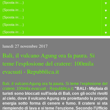
▼
▼
▼
▼
▼
lunedì 27 novembre 2017
Bali, il vulcano Agung ora fa paura. Si
teme l'esplosione del cratere: 100mila
evacuati - Repubblica.it
Bali, il vulcano Agung ora fa paura. Si teme l'esplosione del
cratere: 100mila evacuati - Repubblica.it
:
"BALI - Migliaia di
turisti sono bloccati sull'isola di Bali, con gli occhi rivolti
al cielo, dove il vulcano Agung sta proiettando la propria
energia sotto forma di cenere e fumo. Il cratere si sta
riempiendo di lava e si teme l'eruzione. Secondo l'Ufficio