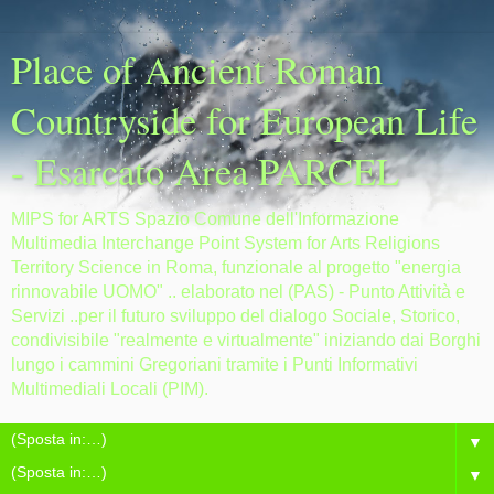
Place of Ancient Roman
Countryside for European Life
- Esarcato Area PARCEL
MIPS for ARTS Spazio Comune dell'Informazione
Multimedia Interchange Point System for Arts Religions
Territory Science in Roma, funzionale al progetto "energia
rinnovabile UOMO" .. elaborato nel (PAS) - Punto Attività e
Servizi ..per il futuro sviluppo del dialogo Sociale, Storico,
condivisibile "realmente e virtualmente" iniziando dai Borghi
lungo i cammini Gregoriani tramite i Punti Informativi
Multimediali Locali (PIM).
▼
▼