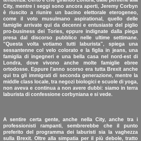
City, mentre i seggi sono ancora aperti, Jeremy Corbyn
è riuscito a riunire un bacino elettorale eterogeneo,
come il voto musulmano aspirational, quello delle
famiglie arrivate qui da decenni e entusiaste del piglio
pro-business dei Tories, eppure indignate dalla piega
presa dal discorso pubblico nelle ultime settimane.
“Questa volta votiamo tutti laburista”, spiega una
sessantenne col velo colorato e la figlia in jeans, una
famiglia di ingegneri e una bella casa nel nord-est di
Londra, dove vivono anche molte famiglie ebree
ortodosse. Eppure l'anno scorso era tutta Brexit anche
qui tra gli immigrati di seconda generazione, mentre la
middle class locale, tra negozi biologici e scuole di yoga,
non aveva e continua a non avere dubbi: siamo in terra
laburista di confessione corbyniana e si vede.
A sentire certa gente, anche nella City, anche tra i
professionisti rampanti, sembrerebbe che il punto
preferito del programma dei laburisti sia la vaghezza
sulla Brexit. Oltre alla simpatia per il più debole, tratto