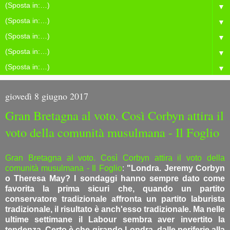
▼
▼
▼
▼
▼
giovedì 8 giugno 2017
Gran Bretagna al voto. Così Corbyn attira il
voto della comunità musulmana - Il Foglio
Gran Bretagna al voto. Così Corbyn attira il voto della
comunità musulmana - Il Foglio
:
"Londra. Jeremy Corbyn
o Theresa May? I sondaggi hanno sempre dato come
favorita la prima sicuri che, quando un partito
conservatore tradizionale affronta un partito laburista
tradizionale, il risultato è anch'esso tradizionale. Ma nelle
ultime settimane il Labour sembra aver invertito la
tendenza. Certo è che girando Londra, dalle periferie alla