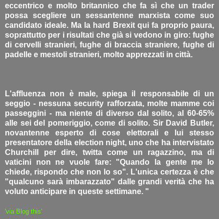
eccentrico e molto britannico che fa sì che un trader
possa scegliere un sessantenne marxista come suo
candidato ideale. Ma la hard Brexit qui fa proprio paura,
soprattutto per i risultati che già si vedono in giro: fughe
di cervelli stranieri, fughe di braccia straniere, fughe di
padelle e mestoli stranieri, molto apprezzati in città.
L'affluenza non è male, spiega il responsabile di un
seggio - nessuna security rafforzata, molte mamme coi
passeggini - ma niente di diverso dal solito, al 60-65%
alle sei del pomeriggio, come di solito. Sir David Butler,
novantenne esperto di cose elettorali e lui stesso
presentatore della election night, uno che ha intervistato
Churchill per dire, twitta come un ragazzino, ma di
vaticini non ne vuole fare: "Quando la gente me lo
chiede, rispondo che non lo so". L'unica certezza è che
"qualcuno sarà imbarazzato" dalle grandi verità che ha
voluto anticipare in queste settimane. "
'via Blog this'