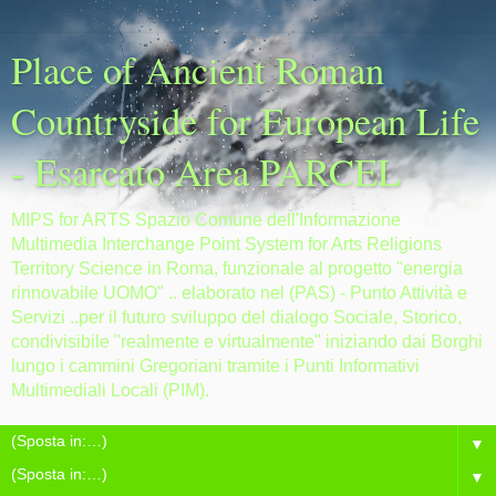
Place of Ancient Roman
Countryside for European Life
- Esarcato Area PARCEL
MIPS for ARTS Spazio Comune dell'Informazione
Multimedia Interchange Point System for Arts Religions
Territory Science in Roma, funzionale al progetto "energia
rinnovabile UOMO" .. elaborato nel (PAS) - Punto Attività e
Servizi ..per il futuro sviluppo del dialogo Sociale, Storico,
condivisibile "realmente e virtualmente" iniziando dai Borghi
lungo i cammini Gregoriani tramite i Punti Informativi
Multimediali Locali (PIM).
▼
▼