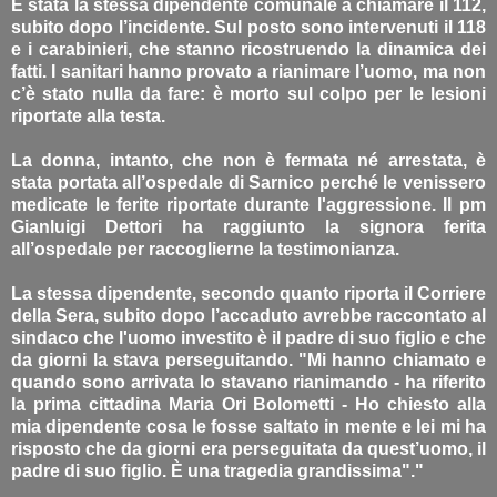
È stata la stessa dipendente comunale a chiamare il 112,
subito dopo l’incidente. Sul posto sono intervenuti il 118
e i carabinieri, che stanno ricostruendo la dinamica dei
fatti. I sanitari hanno provato a rianimare l’uomo, ma non
c’è stato nulla da fare: è morto sul colpo per le lesioni
riportate alla testa.
La donna, intanto, che non è fermata né arrestata, è
stata portata all’ospedale di Sarnico perché le venissero
medicate le ferite riportate durante l'aggressione. Il pm
Gianluigi Dettori ha raggiunto la signora ferita
all’ospedale per raccoglierne la testimonianza.
La stessa dipendente, secondo quanto riporta il Corriere
della Sera, subito dopo l’accaduto avrebbe raccontato al
sindaco che l'uomo investito è il padre di suo figlio e che
da giorni la stava perseguitando. "Mi hanno chiamato e
quando sono arrivata lo stavano rianimando - ha riferito
la prima cittadina Maria Ori Bolometti - Ho chiesto alla
mia dipendente cosa le fosse saltato in mente e lei mi ha
risposto che da giorni era perseguitata da quest’uomo, il
padre di suo figlio. È una tragedia grandissima"."