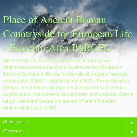
Place of Ancient Roman
Countryside for European Life
- Esarcato Area PARCEL
MIPS for ARTS Spazio Comune dell'Informazione
Multimedia Interchange Point System for Arts Religions
Territory Science in Roma, funzionale al progetto "energia
rinnovabile UOMO" .. elaborato nel (PAS) - Punto Attività e
Servizi ..per il futuro sviluppo del dialogo Sociale, Storico,
condivisibile "realmente e virtualmente" iniziando dai Borghi
lungo i cammini Gregoriani tramite i Punti Informativi
Multimediali Locali (PIM).
▼
▼