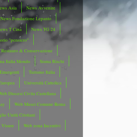
ews Asia
News Avvenire
News Fondazione Lepanto
ews T Cina
News TG 24
orio "pensiero"
Restauro & Conservazione
ma Italia Mondo
Sisma Rischi
 Emergenti
Turismo Italia
Europea
Università Cattolica
Web Diocesi Civita Castellana
day
Web Musei Comune Roma
lio Unità Cristiani
 Visure
Web zona Incentivi