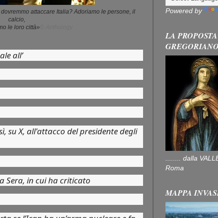
Powered by
 dovremmo attaccare Italia? Adoriamo le persone, il
calcio,
o le loro città»
© Anthology
LA PROPOSTA
GREGORIAN
le all’
, su X, all'attacco del presidente degli
........ dalla V
Roma
la Sera, in cui ha criticato
MAPPA INVAS