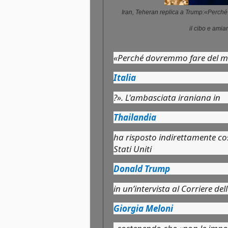
Iran, Teheran replica a Trump:«Perché
il cibo e amiam
«Perché dovremmo fare del ma
Italia
?». L'ambasciata iraniana in
Thailandia
ha risposto indirettamente così
Stati Uniti
Donald Trump
in un’intervista al Corriere del
Giorgia Meloni