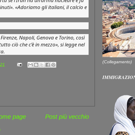
rta se l’Iran ha un’arma nucleare e fa
inuti». «Adoriamo gli italiani, il calcio e
, Firenze, Napoli, Genova e Torino, così
utto ciò che c’è in mezzo», si legge nel
ca.
(Collegamento)
:21
IMMIGRAZIO
ome page
Post più vecchio
)