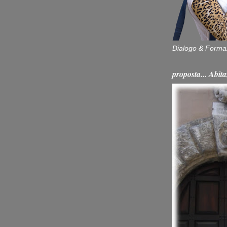
Dialogo & Forma
proposta... Ab