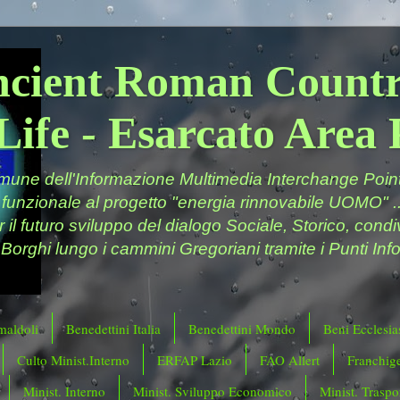
ncient Roman Countr
Life - Esarcato Are
ne dell'Informazione Multimedia Interchange Point 
 funzionale al progetto "energia rinnovabile UOMO" ..
er il futuro sviluppo del dialogo Sociale, Storico, cond
 Borghi lungo i cammini Gregoriani tramite i Punti Info
maldoli
Benedettini Italia
Benedettini Mondo
Beni Ecclesias
Culto Minist.Interno
ERFAP Lazio
FAO Allert
Franchig
Minist. Interno
Minist. Sviluppo Economico
Minist. Traspor