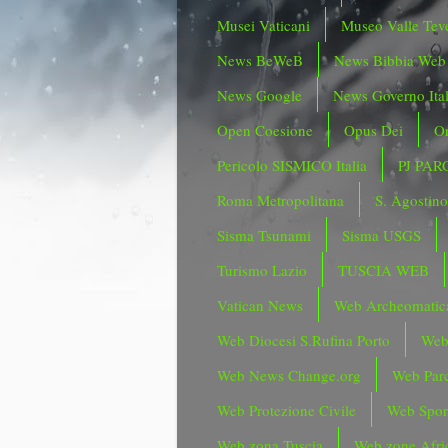
Musei Vaticani
Museo Valle Tev
News BeWeB
News Bibbia Web
News Google
News Governo Ita
Open Coesione
Opus Dei
Or
Pericolo SISMICO Italia
PJ PAR
Roma Metropolitana
S. Agostin
Sisma Tsunami
Sisma USGS
Turismo Lazio
TUSCIA WEB
Vatican News
Web Archeomatic
Web Diocesi S.Rufina Porto
Web
Web News Change.org
Web Parc
Web Protezione Civile
Web Spor
Web zona Tuscia
Web zone Afri