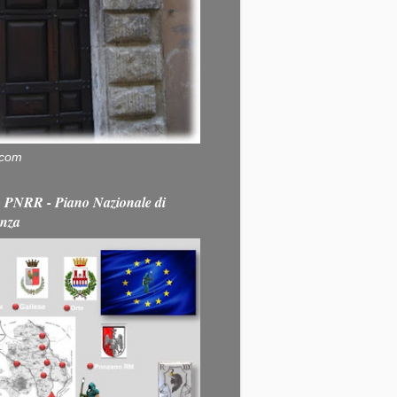
.com
PNRR - Piano Nazionale di
enza