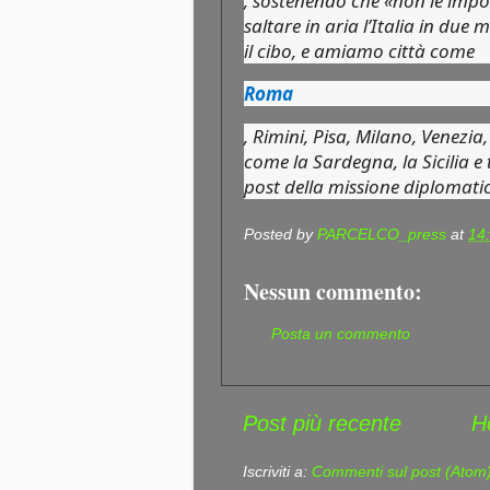
, sostenendo che «non le impo
saltare in aria l’Italia in due m
il cibo, e amiamo città come
Roma
, Rimini, Pisa, Milano, Venezia
come la Sardegna, la Sicilia e t
post della missione diplomati
Posted by
PARCELCO_press
at
14
Nessun commento:
Posta un commento
Post più recente
H
Iscriviti a:
Commenti sul post (Atom