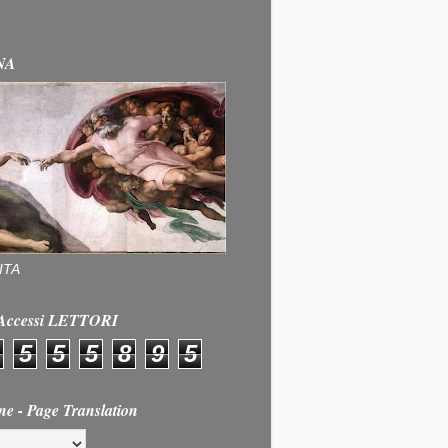
NA
ITA
e Accessi LETTORI
5
5
5
8
9
5
ne - Page Translation