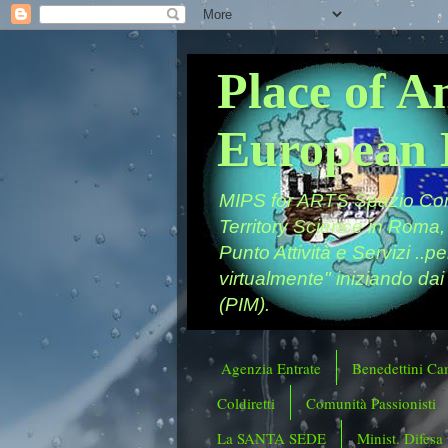
Place of A
European 
MIPS for ARTS Spazio Comu
Territory Science in Roma,
Punto Attività e Servizi ..p
virtualmente" iniziando dai
(PIM).
Agenzia Entrate
Benedettini Ca
Coldiretti
Comunità Passionisti
La SANTA SEDE
Minist. Difesa