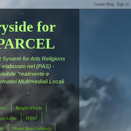
yside for
a PARCEL
System for Arts Religions
 elaborato nel (PAS) -
ivisibile "realmente e
rmativi Multimediali Locali
tici
Borghi d'Italia
ena Lazio
ISTAT
ti
Minist.Beni Culturali