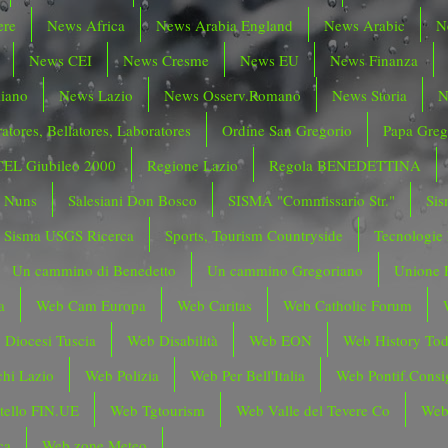
ere
News Africa
News Arabia England
News Arabic
N
News CEI
News Cresme
News EU
News Finanza
liano
News Lazio
News Osserv.Romano
News Storia
N
atores, Bellatores, Laboratores
Ordine San Gregorio
Papa Greg
CEL Giubileo 2000
Regione Lazio
Regola BENEDETTINA
o Nuns
Salesiani Don Bosco
SISMA "Commissario Str."
Sis
Sisma USGS Ricerca
Sports, Tourism Countryside
Tecnologie
Un cammino di Benedetto
Un cammino Gregoriano
Unione 
a
Web Cam Europa
Web Caritas
Web Catholic Forum
 Diocesi Tuscia
Web Disabilità
Web EON
Web History To
hi Lazio
Web Polizia
Web Per Bell'Italia
Web Pontif.Consig
tello FIN.UE
Web Tgtourism
Web Valle del Tevere Co
Web
ca
Web zone Meteo