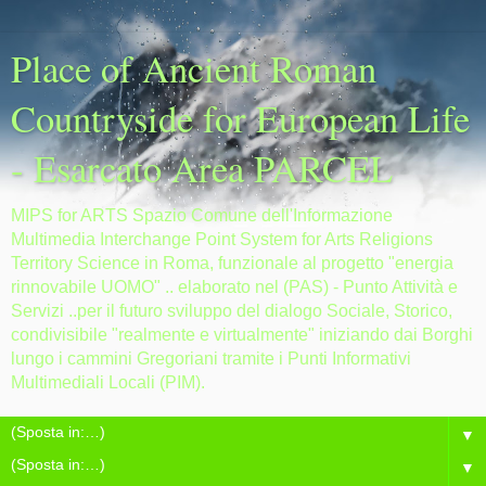
Place of Ancient Roman
Countryside for European Life
- Esarcato Area PARCEL
MIPS for ARTS Spazio Comune dell'Informazione
Multimedia Interchange Point System for Arts Religions
Territory Science in Roma, funzionale al progetto "energia
rinnovabile UOMO" .. elaborato nel (PAS) - Punto Attività e
Servizi ..per il futuro sviluppo del dialogo Sociale, Storico,
condivisibile "realmente e virtualmente" iniziando dai Borghi
lungo i cammini Gregoriani tramite i Punti Informativi
Multimediali Locali (PIM).
▼
▼