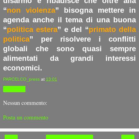
disarmo e ribadisce che oltre alla
“
non violenza
” bisogna mettere in
agenda anche il tema di una buona
“
politica estera
” e del “
primato della
politica
” per risolvere i conflitti
globali che sono quasi sempre
alimentati da grandi interessi
economici.
PARCELCO_press
at
13:01
Condividi
Nessun commento:
Posta un commento
‹
›
Home page