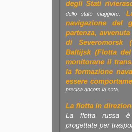
degli Stati rivieras
L
dello stato maggiore. “
navigazione del 
partenza, avvenuta
di Severomorsk
(F
Baltijsk (Flotta de
monitorane il trans
la formazione nav
essere comportamen
precisa ancora la nota.
La flotta in direzio
La flotta russa 
progettate per traspo