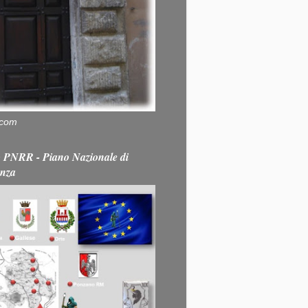
.com
PNRR - Piano Nazionale di
enza