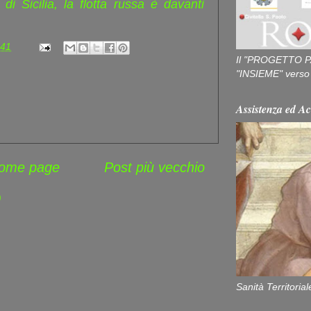
di Sicilia, la flotta russa è davanti
:41
Il "PROGETTO P
"INSIEME" verso u
Assistenza ed Ac
ome page
Post più vecchio
)
Sanità Territorial