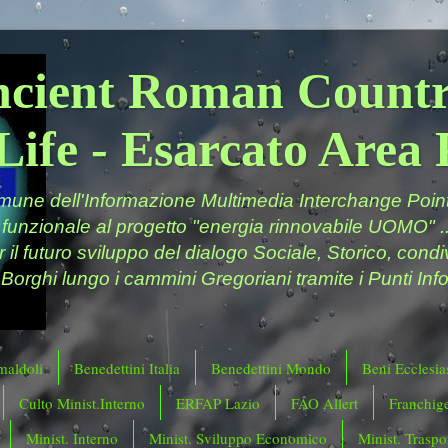
ncient Roman Countr
Life - Esarcato Are
ne dell'Informazione Multimedia Interchange Point 
 funzionale al progetto "energia rinnovabile UOMO" ..
er il futuro sviluppo del dialogo Sociale, Storico, cond
 Borghi lungo i cammini Gregoriani tramite i Punti Info
maldoli
Benedettini Italia
Benedettini Mondo
Beni Ecclesias
Culto Minist.Interno
ERFAP Lazio
FAO Allert
Franchig
Minist. Interno
Minist. Sviluppo Economico
Minist. Traspor