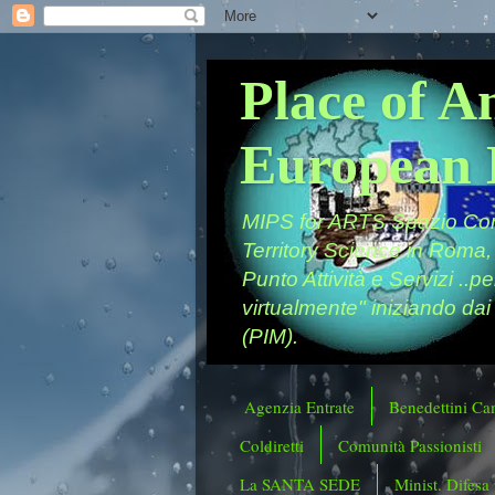
Place of A
European 
MIPS for ARTS Spazio Comu
Territory Science in Roma,
Punto Attività e Servizi ..p
virtualmente" iniziando dai
(PIM).
Agenzia Entrate
Benedettini Ca
Coldiretti
Comunità Passionisti
La SANTA SEDE
Minist. Difesa