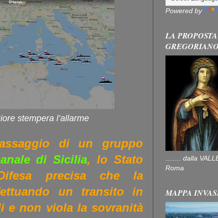
Powered by
LA PROPOSTA
GREGORIAN
iore stempera l’allarme
passaggio di un gruppo
nale di Sicilia
, lo Stato
........ dalla V
Roma
Difesa precisa che la
fettuando un transito in
MAPPA INVAS
i e non viola la sovranità