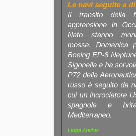
Le navi seguite a d
Il transito della 
apprensione in Occi
Nato stanno moni
mosse. Domenica po
Boeing EP-8 Neptune
Sigonella e ha sorvol
P72 della Aeronautica 
russo è seguito da n
cui un incrociatore 
spagnole e brita
Mediterraneo.
Leggi Anche: