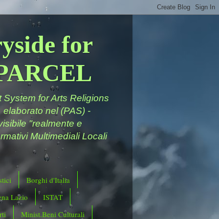
yside for
a PARCEL
System for Arts Religions
 elaborato nel (PAS) -
ivisibile "realmente e
rmativi Multimediali Locali
tici
Borghi d'Italia
ena Lazio
ISTAT
ti
Minist.Beni Culturali