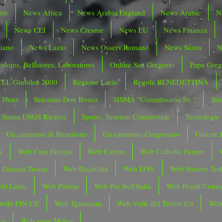
ere
News Africa
News Arabia England
News Arabic
N
News CEI
News Cresme
News EU
News Finanza
liano
News Lazio
News Osserv.Romano
News Storia
N
atores, Bellatores, Laboratores
Ordine San Gregorio
Papa Greg
CEL Giubileo 2000
Regione Lazio
Regola BENEDETTINA
o Nuns
Salesiani Don Bosco
SISMA "Commissario Str."
Sis
Sisma USGS Ricerca
Sports, Tourism Countryside
Tecnologie
Un cammino di Benedetto
Un cammino Gregoriano
Unione 
a
Web Cam Europa
Web Caritas
Web Catholic Forum
 Diocesi Tuscia
Web Disabilità
Web EON
Web History To
hi Lazio
Web Polizia
Web Per Bell'Italia
Web Pontif.Consig
tello FIN.UE
Web Tgtourism
Web Valle del Tevere Co
Web
ca
Web zone Meteo