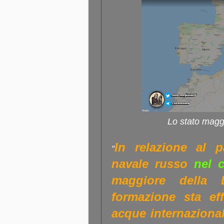
Lo stato magg
In relazione al 
“
navale russo
nel ca
maggiore della 
formazione sta ef
acque internazional