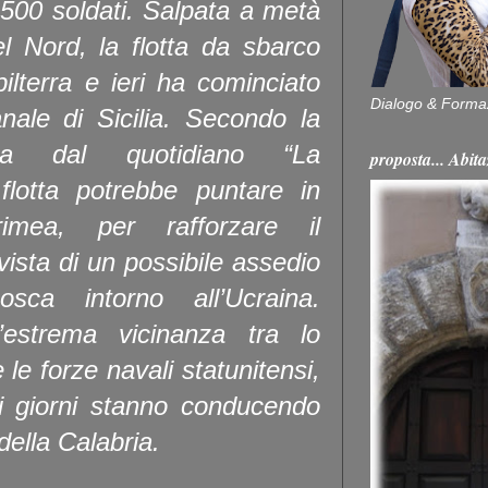
1.500 soldati. Salpata a metà
l Nord, la flotta da sbarco
ilterra e ieri ha cominciato
Dialogo & Forma
anale di Sicilia. Secondo la
nita dal quotidiano “La
proposta... Ab
 flotta potrebbe puntare in
rimea, per rafforzare il
vista di un possibile assedio
sca intorno all’Ucraina.
estrema vicinanza tra lo
le forze navali statunitensi,
ti giorni stanno conducendo
 della Calabria.