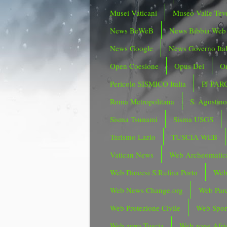
Musei Vaticani
Museo Valle Tev
News BeWeB
News Bibbia Web
News Google
News Governo Ita
Open Coesione
Opus Dei
Or
Pericolo SISMICO Italia
PJ PAR
Roma Metropolitana
S. Agostin
Sisma Tsunami
Sisma USGS
Turismo Lazio
TUSCIA WEB
Vatican News
Web Archeomatic
Web Diocesi S.Rufina Porto
Web
Web News Change.org
Web Parc
Web Protezione Civile
Web Spor
Web zona Tuscia
Web zone Afri