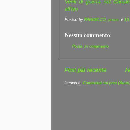
Venti di guerra nel Canale 
all’iso
Posted by
PARCELCO_press
at
16
Nessun commento:
Posta un commento
Post più recente
H
Iscriviti a:
Commenti sul post (Atom