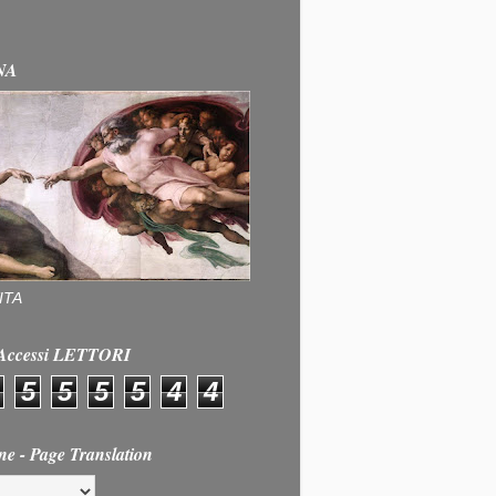
NA
ITA
e Accessi LETTORI
5
5
5
5
4
4
ne - Page Translation