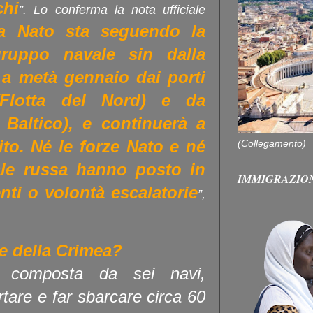
chi
”. Lo conferma la nota ufficiale
a Nato sta seguendo la
gruppo navale sin dalla
 a metà gennaio dai
porti
lotta del Nord) e da
l Baltico), e continuerà a
ito. Né le forze Nato e né
(Collegamento)
ale russa hanno posto in
IMMIGRAZIO
ti o volontà escalatorie
”,
ne della Crimea?
è composta da sei navi,
rtare e far sbarcare circa 60