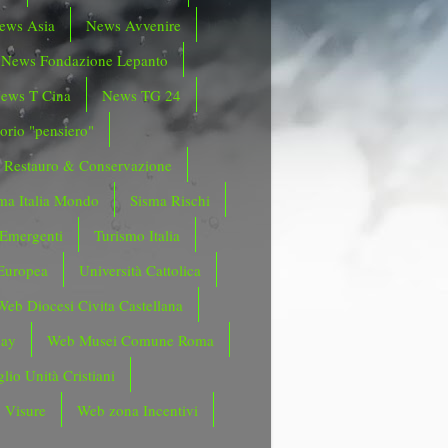
ews Asia
News Avvenire
News Fondazione Lepanto
ews T Cina
News TG 24
orio "pensiero"
Restauro & Conservazione
ma Italia Mondo
Sisma Rischi
 Emergenti
Turismo Italia
Europea
Università Cattolica
Web Diocesi Civita Castellana
day
Web Musei Comune Roma
lio Unità Cristiani
 Visure
Web zona Incentivi