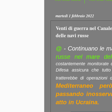
martedì 1 febbraio 2022
Venti di guerra nel Canale
delle navi russe
@
- Continuano le m
russe nel mare del 
costantemente monitorate da
Difesa assicura che tutto
tratterebbe di operazioni 
Mediterraneo per
passando inosservat
atto in Ucraina.