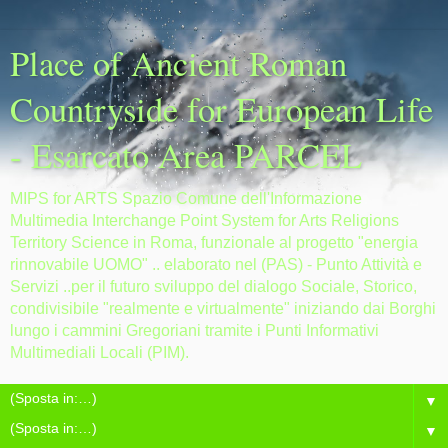
Place of Ancient Roman
Countryside for European Life
- Esarcato Area PARCEL
MIPS for ARTS Spazio Comune dell'Informazione
Multimedia Interchange Point System for Arts Religions
Territory Science in Roma, funzionale al progetto "energia
rinnovabile UOMO" .. elaborato nel (PAS) - Punto Attività e
Servizi ..per il futuro sviluppo del dialogo Sociale, Storico,
condivisibile "realmente e virtualmente" iniziando dai Borghi
lungo i cammini Gregoriani tramite i Punti Informativi
Multimediali Locali (PIM).
▼
▼