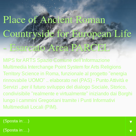
Place of Ancient Roman
Countryside for European Life
- Esarcato Area PARCEL
MIPS for ARTS Spazio Comune dell'Informazione
Multimedia Interchange Point System for Arts Religions
Territory Science in Roma, funzionale al progetto "energia
rinnovabile UOMO" .. elaborato nel (PAS) - Punto Attività e
Servizi ..per il futuro sviluppo del dialogo Sociale, Storico,
condivisibile "realmente e virtualmente" iniziando dai Borghi
lungo i cammini Gregoriani tramite i Punti Informativi
Multimediali Locali (PIM).
▼
▼