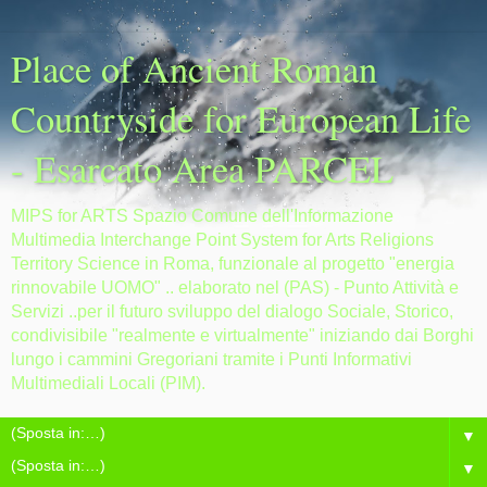
Place of Ancient Roman
Countryside for European Life
- Esarcato Area PARCEL
MIPS for ARTS Spazio Comune dell'Informazione
Multimedia Interchange Point System for Arts Religions
Territory Science in Roma, funzionale al progetto "energia
rinnovabile UOMO" .. elaborato nel (PAS) - Punto Attività e
Servizi ..per il futuro sviluppo del dialogo Sociale, Storico,
condivisibile "realmente e virtualmente" iniziando dai Borghi
lungo i cammini Gregoriani tramite i Punti Informativi
Multimediali Locali (PIM).
▼
▼