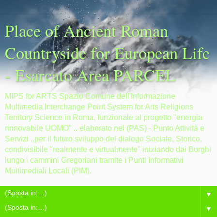
Place of Ancient Roman
Countryside for European Life
- Esarcato Area PARCEL
MIPS for ARTS Spazio Comune dell'Informazione
Multimedia Interchange Point System for Arts Religions
Territory Science in Roma, funzionale al progetto "energia
rinnovabile UOMO" .. elaborato nel (PAS) - Punto Attività e
Servizi ..per il futuro sviluppo del dialogo Sociale, Storico,
condivisibile "realmente e virtualmente" iniziando dai Borghi
lungo i cammini Gregoriani tramite i Punti Informativi
Multimediali Locali (PIM).
▼
▼