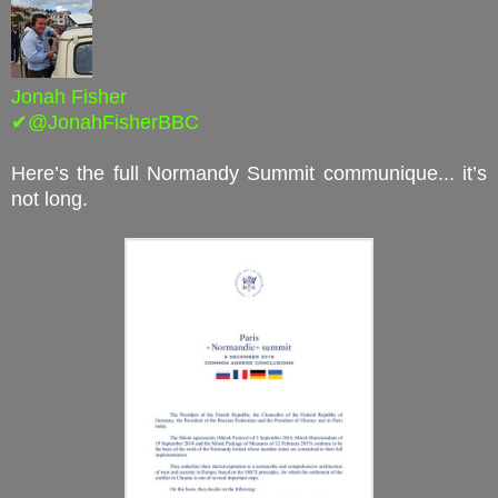
Jonah Fisher
✔@JonahFisherBBC
Here’s the full Normandy Summit communique... it’s
not long.