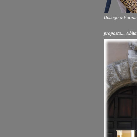
Dialogo & Forma
proposta... Ab