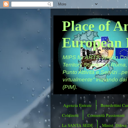
Place of A
European 
MIPS for ARTS Spazio Comu
Territory Science in Roma,
Punto Attività e Servizi ..p
virtualmente" iniziando dai
(PIM).
Agenzia Entrate
Benedettini Ca
Coldiretti
Comunità Passionisti
La SANTA SEDE
Minist. Difesa