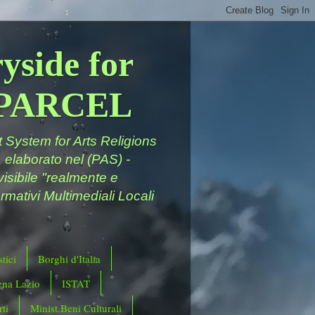
yside for
a PARCEL
System for Arts Religions
 elaborato nel (PAS) -
ivisibile "realmente e
rmativi Multimediali Locali
tici
Borghi d'Italia
ena Lazio
ISTAT
ti
Minist.Beni Culturali