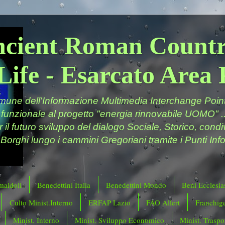
ncient Roman Countr
Life - Esarcato Are
ne dell'Informazione Multimedia Interchange Point 
 funzionale al progetto "energia rinnovabile UOMO" ..
er il futuro sviluppo del dialogo Sociale, Storico, cond
 Borghi lungo i cammini Gregoriani tramite i Punti Info
maldoli
Benedettini Italia
Benedettini Mondo
Beni Ecclesias
Culto Minist.Interno
ERFAP Lazio
FAO Allert
Franchig
Minist. Interno
Minist. Sviluppo Economico
Minist. Traspor