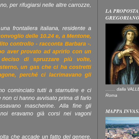
o, per rifugiarsi nelle altre carrozze,
LA PROPOSTA
GREGORIAN
na frontaliera italiana, residente a
onvoglio delle 10.24 e, a Mentone,
olito controllo - racconta Barbara -.
po aver provato ad aprirlo con un
deciso di spruzzare più volte,
esterno, un gas che ci ha costretti
vagone, perché ci lacrimavano gli
........ dalla V
 cominciato tutti a starnutire e ci
Roma
 non ci hanno avvisato prima di farlo
savano mascherine. Alla fine gli
MAPPA INVAS
 noi eravamo già corsi nei vagoni
olta che accade un fatto del genere.