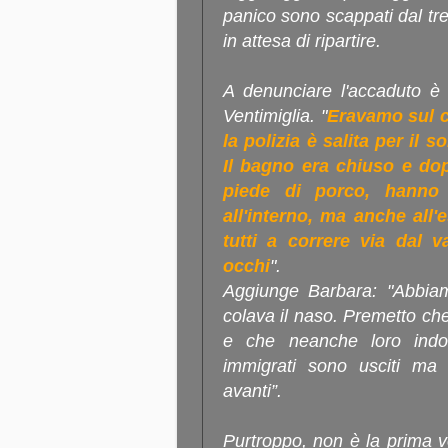
panico sono scappati dal tren
in attesa di ripartire.
A denunciare l'accaduto è u
Ventimiglia. "
Eravamo sul c
la polizia è salita per il s
Il bagno era chiuso e do
piede di porco, hanno 
all'interno, ma anche all'
tutti a correre via dal 
occhi
".
Aggiunge Barbara: "Abbiamo
colava il naso. Premetto che
e che neanche loro indos
immigrati sono usciti ma
avanti”.
Purtroppo, non è la prima v