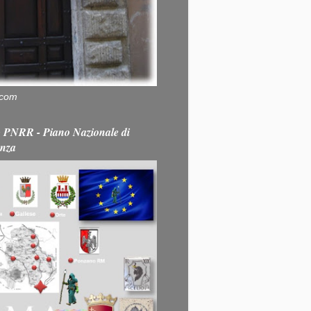
.com
PNRR - Piano Nazionale di
enza