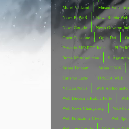
Musei Vaticani
Museo Valle Tev
News BeWeB
News Bibbia Web
News Google
News Governo Ita
Open Coesione
Opus Dei
Or
Pericolo SISMICO Italia
PJ PAR
Roma Metropolitana
S. Agostin
Sisma Tsunami
Sisma USGS
Turismo Lazio
TUSCIA WEB
Vatican News
Web Archeomatic
Web Diocesi S.Rufina Porto
Web
Web News Change.org
Web Parc
Web Protezione Civile
Web Spor
Web zona Tuscia
Web zone Afri