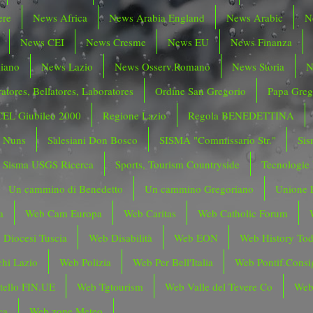
ere
News Africa
News Arabia England
News Arabic
N
News CEI
News Cresme
News EU
News Finanza
liano
News Lazio
News Osserv.Romano
News Storia
N
atores, Bellatores, Laboratores
Ordine San Gregorio
Papa Greg
CEL Giubileo 2000
Regione Lazio
Regola BENEDETTINA
o Nuns
Salesiani Don Bosco
SISMA "Commissario Str."
Sis
Sisma USGS Ricerca
Sports, Tourism Countryside
Tecnologie
Un cammino di Benedetto
Un cammino Gregoriano
Unione 
a
Web Cam Europa
Web Caritas
Web Catholic Forum
 Diocesi Tuscia
Web Disabilità
Web EON
Web History To
hi Lazio
Web Polizia
Web Per Bell'Italia
Web Pontif.Consig
tello FIN.UE
Web Tgtourism
Web Valle del Tevere Co
Web
ca
Web zone Meteo