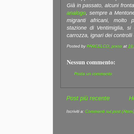
Già in passato, alcuni fron
analogo
, sempre a Mentone.
migranti africani, molto p
stazione di Ventimiglia, si
carrozza, ignari dei controlli
Posted by
PARCELCO_press
at
16
Nessun commento:
Posta un commento
Post più recente
H
Iscriviti a:
Commenti sul post (Atom