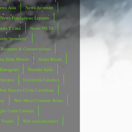
ews Asia
News Avvenire
News Fondazione Lepanto
ews T Cina
News TG 24
orio "pensiero"
Restauro & Conservazione
ma Italia Mondo
Sisma Rischi
 Emergenti
Turismo Italia
Europea
Università Cattolica
Web Diocesi Civita Castellana
day
Web Musei Comune Roma
lio Unità Cristiani
 Visure
Web zona Incentivi