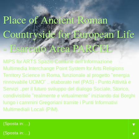
Place of Ancient Roman
Countryside for European Life
- Esarcato Area PARCEL
MIPS for ARTS Spazio Comune dell'Informazione
Multimedia Interchange Point System for Arts Religions
Territory Science in Roma, funzionale al progetto "energia
rinnovabile UOMO" .. elaborato nel (PAS) - Punto Attività e
Servizi ..per il futuro sviluppo del dialogo Sociale, Storico,
condivisibile "realmente e virtualmente" iniziando dai Borghi
lungo i cammini Gregoriani tramite i Punti Informativi
Multimediali Locali (PIM).
▼
▼