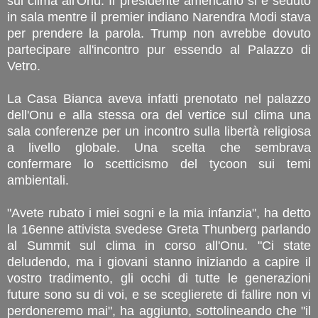
sul clima all'Onu. Il presidente americano si è seduto
in sala mentre il premier indiano Narendra Modi stava
per prendere la parola. Trump non avrebbe dovuto
partecipare all'incontro pur essendo al Palazzo di
Vetro.
La Casa Bianca aveva infatti prenotato nel palazzo
dell'Onu e alla stessa ora del vertice sul clima una
sala conferenze per un incontro sulla libertà religiosa
a livello globale. Una scelta che sembrava
confermare lo scetticismo del tycoon sui temi
ambientali.
"Avete rubato i miei sogni e la mia infanzia", ha detto
la 16enne attivista svedese Greta Thunberg parlando
al Summit sul clima in corso all'Onu. "Ci state
deludendo, ma i giovani stanno iniziando a capire il
vostro tradimento, gli occhi di tutte le generazioni
future sono su di voi, e se sceglierete di fallire non vi
perdoneremo mai", ha aggiunto, sottolineando che "il