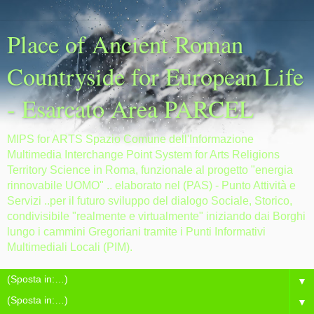
Place of Ancient Roman
Countryside for European Life
- Esarcato Area PARCEL
MIPS for ARTS Spazio Comune dell'Informazione
Multimedia Interchange Point System for Arts Religions
Territory Science in Roma, funzionale al progetto "energia
rinnovabile UOMO" .. elaborato nel (PAS) - Punto Attività e
Servizi ..per il futuro sviluppo del dialogo Sociale, Storico,
condivisibile "realmente e virtualmente" iniziando dai Borghi
lungo i cammini Gregoriani tramite i Punti Informativi
Multimediali Locali (PIM).
▼
▼