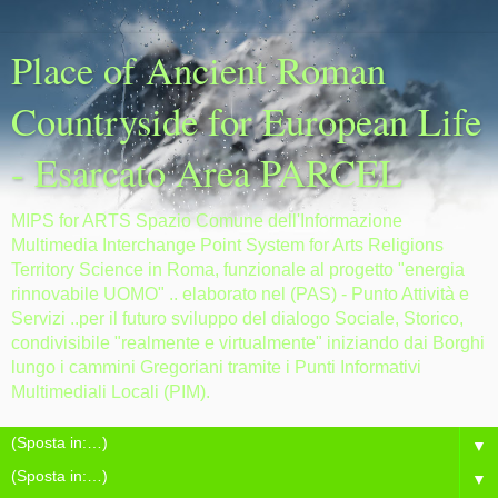
Place of Ancient Roman
Countryside for European Life
- Esarcato Area PARCEL
MIPS for ARTS Spazio Comune dell'Informazione
Multimedia Interchange Point System for Arts Religions
Territory Science in Roma, funzionale al progetto "energia
rinnovabile UOMO" .. elaborato nel (PAS) - Punto Attività e
Servizi ..per il futuro sviluppo del dialogo Sociale, Storico,
condivisibile "realmente e virtualmente" iniziando dai Borghi
lungo i cammini Gregoriani tramite i Punti Informativi
Multimediali Locali (PIM).
▼
▼