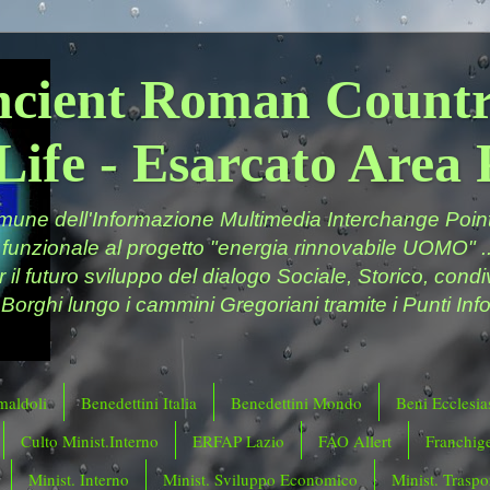
ncient Roman Countr
Life - Esarcato Are
ne dell'Informazione Multimedia Interchange Point 
 funzionale al progetto "energia rinnovabile UOMO" ..
er il futuro sviluppo del dialogo Sociale, Storico, cond
 Borghi lungo i cammini Gregoriani tramite i Punti Info
maldoli
Benedettini Italia
Benedettini Mondo
Beni Ecclesias
Culto Minist.Interno
ERFAP Lazio
FAO Allert
Franchig
Minist. Interno
Minist. Sviluppo Economico
Minist. Traspor