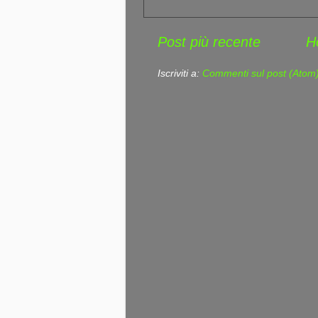
Post più recente
H
Iscriviti a:
Commenti sul post (Atom