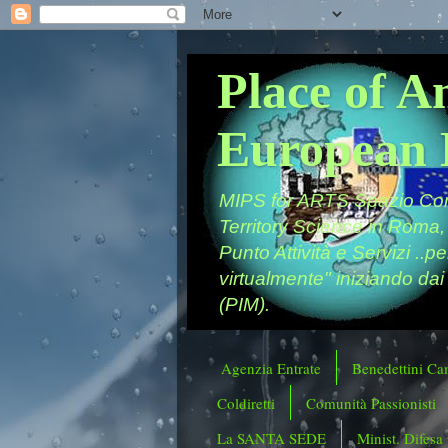
Place of A
European 
MIPS for ARTS Spazio Comu
Territory Science in Roma,
Punto Attività e Servizi ..p
virtualmente" iniziando dai
(PIM).
Agenzia Entrate
Benedettini Ca
Coldiretti
Comunità Passionisti
La SANTA SEDE
Minist. Difesa