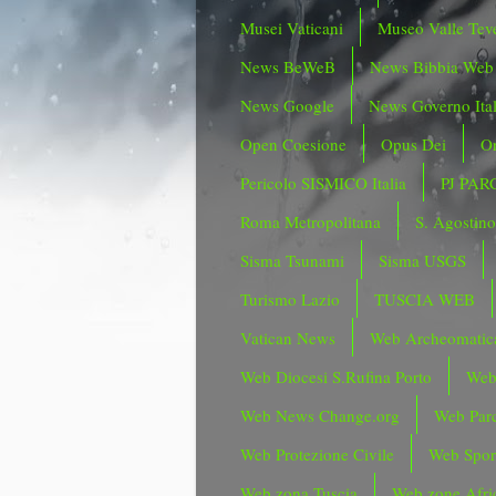
Musei Vaticani
Museo Valle Tev
News BeWeB
News Bibbia Web
News Google
News Governo Ita
Open Coesione
Opus Dei
Or
Pericolo SISMICO Italia
PJ PAR
Roma Metropolitana
S. Agostin
Sisma Tsunami
Sisma USGS
Turismo Lazio
TUSCIA WEB
Vatican News
Web Archeomatic
Web Diocesi S.Rufina Porto
Web
Web News Change.org
Web Parc
Web Protezione Civile
Web Spor
Web zona Tuscia
Web zone Afri