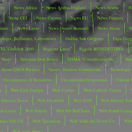
ere
News Africa
News Arabia England
News Arabic
N
News CEI
News Cresme
News EU
News Finanza
liano
News Lazio
News Osserv.Romano
News Storia
N
atores, Bellatores, Laboratores
Ordine San Gregorio
Papa Greg
CEL Giubileo 2000
Regione Lazio
Regola BENEDETTINA
o Nuns
Salesiani Don Bosco
SISMA "Commissario Str."
Sis
Sisma USGS Ricerca
Sports, Tourism Countryside
Tecnologie
Un cammino di Benedetto
Un cammino Gregoriano
Unione 
a
Web Cam Europa
Web Caritas
Web Catholic Forum
 Diocesi Tuscia
Web Disabilità
Web EON
Web History To
hi Lazio
Web Polizia
Web Per Bell'Italia
Web Pontif.Consig
tello FIN.UE
Web Tgtourism
Web Valle del Tevere Co
Web
ca
Web zone Meteo