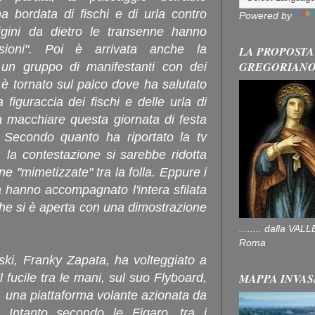
na bordata di fischi e di urla contro
Powered by
parigini da dietro le transenne hanno
issioni". Poi è arrivata anche la
LA PROPOSTA
GREGORIAN
 un gruppo di manifestanti con dei
n è tornato sul palco dove ha salutato
 figuraccia dei fischi e delle urla di
a macchiare questa giornata di festa
. Secondo quanto ha riportato la tv
 la contestazione si sarebbe ridotta
ne "mimetizzate" tra la folla. Eppure i
a hanno accompagnato l'intera sfilata
che si è aperta con una dimostrazione
........ dalla V
Roma
-ski, Franky Zapata, ha volteggiato a
MAPPA INVAS
il fucile tra le mani, sul suo Flyboard,
 una piattaforma volante azionata da
 Intanto secondo le Figaro, tra i