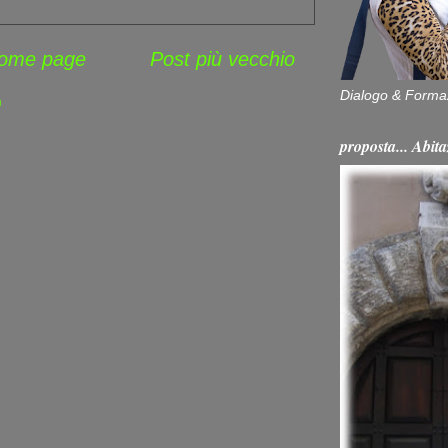
ome page
Post più vecchio
Dialogo & Forma
)
proposta... Ab