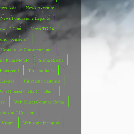
ews Asia
News Avvenire
News Fondazione Lepanto
ews T Cina
News TG 24
orio "pensiero"
Restauro & Conservazione
ma Italia Mondo
Sisma Rischi
 Emergenti
Turismo Italia
Europea
Università Cattolica
Web Diocesi Civita Castellana
day
Web Musei Comune Roma
lio Unità Cristiani
 Visure
Web zona Incentivi