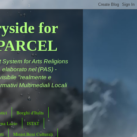
yside for
a PARCEL
System for Arts Religions
 elaborato nel (PAS) -
ivisibile "realmente e
rmativi Multimediali Locali
tici
Borghi d'Italia
ena Lazio
ISTAT
ti
Minist.Beni Culturali