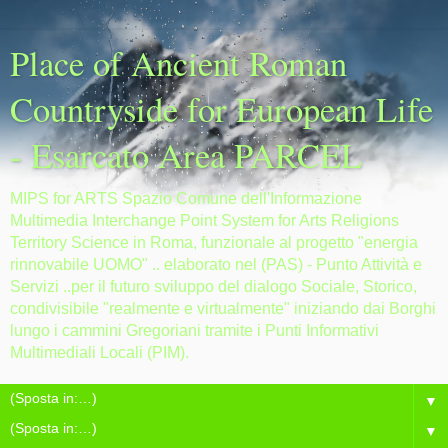
Place of Ancient Roman
Countryside for European Life
- Esarcato Area PARCEL
MIPS for ARTS Spazio Comune dell'Informazione
Multimedia Interchange Point System for Arts Religions
Territory Science in Roma, funzionale al progetto "energia
rinnovabile UOMO" .. elaborato nel (PAS) - Punto Attività e
Servizi ..per il futuro sviluppo del dialogo Sociale, Storico,
condivisibile "realmente e virtualmente" iniziando dai Borghi
lungo i cammini Gregoriani tramite i Punti Informativi
Multimediali Locali (PIM).
▼
▼