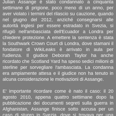
Julian Assange è stato condannato a cinquanta
settimane di prigione, poco meno di un anno, per
aver violato i termini del rilascio su cauzione, quando
nel giugno del 2012, anziché consegnarsi alle
autorità inglesi per essere estradato in Svezia, si
rifugiò nell'ambasciata dell'Ecuador a Londra per
chiedere protezione. A emettere la sentenza è stata
la Southwark Crown Court di Londra, dove stamani il
fondatore di WikiLeaks è arrivato in aula per
l'udienza. Il giudice Deborah Taylor ha anche
ricordato che Scotland Yard ha speso sedici milioni di
sterline per sorvegliare l'ambasciata. La condanna
era ampiamente attesa e il giudice non ha tenuto in
alcuna considerazione le motivazioni di Assange.
E' importante ricordare come è nato il caso: il 20
agosto 2010, appena quattro settimane dopo la
pubblicazione dei documenti segreti sulla guerra in
Afghanistan, Assange finisce sotto accusa per un
caso di stupro in Svezia, dove si trovava per una