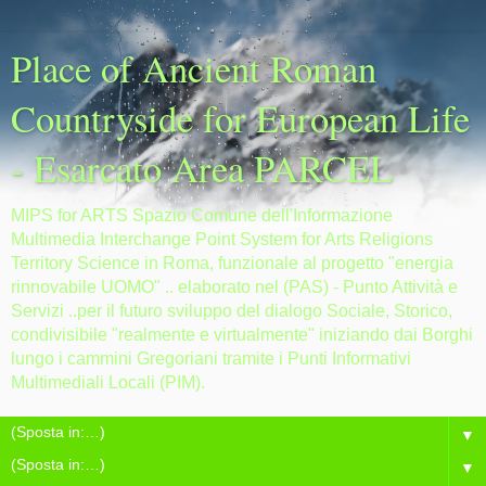
Place of Ancient Roman
Countryside for European Life
- Esarcato Area PARCEL
MIPS for ARTS Spazio Comune dell'Informazione
Multimedia Interchange Point System for Arts Religions
Territory Science in Roma, funzionale al progetto "energia
rinnovabile UOMO" .. elaborato nel (PAS) - Punto Attività e
Servizi ..per il futuro sviluppo del dialogo Sociale, Storico,
condivisibile "realmente e virtualmente" iniziando dai Borghi
lungo i cammini Gregoriani tramite i Punti Informativi
Multimediali Locali (PIM).
▼
▼