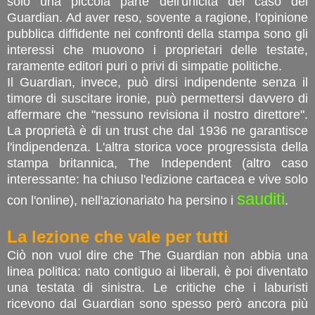
solo una piccola parte dell'unicità del caso del
Guardian. Ad aver reso, sovente a ragione, l'opinione
pubblica diffidente nei confronti della stampa sono gli
interessi che muovono i proprietari delle testate,
raramente editori puri o privi di simpatie politiche.
Il Guardian, invece, può dirsi indipendente senza il
timore di suscitare ironie, può permettersi davvero di
affermare che "nessuno revisiona il nostro direttore".
La proprietà è di un trust che dal 1936 ne garantisce
l'indipendenza. L'altra storica voce progressista della
stampa britannica, The Independent (altro caso
interessante: ha chiuso l'edizione cartacea e vive solo
sauditi
con l'online), nell'azionariato ha persino i
.
La lezione che vale per tutti
Ciò non vuol dire che The Guardian non abbia una
linea politica: nato contiguo ai liberali, è poi diventato
una testata di sinistra. Le critiche che i laburisti
ricevono dal Guardian sono spesso però ancora più