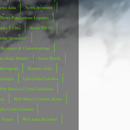
ews Asia
News Avvenire
News Fondazione Lepanto
ews T Cina
News TG 24
orio "pensiero"
Restauro & Conservazione
ma Italia Mondo
Sisma Rischi
 Emergenti
Turismo Italia
Europea
Università Cattolica
Web Diocesi Civita Castellana
day
Web Musei Comune Roma
lio Unità Cristiani
 Visure
Web zona Incentivi