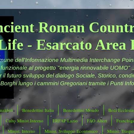
ncient Roman Countr
Life - Esarcato Are
ne dell'Informazione Multimedia Interchange Point 
 funzionale al progetto "energia rinnovabile UOMO" ..
er il futuro sviluppo del dialogo Sociale, Storico, cond
 Borghi lungo i cammini Gregoriani tramite i Punti Info
maldoli
Benedettini Italia
Benedettini Mondo
Beni Ecclesias
Culto Minist.Interno
ERFAP Lazio
FAO Allert
Franchig
Minist. Interno
Minist. Sviluppo Economico
Minist. Traspor