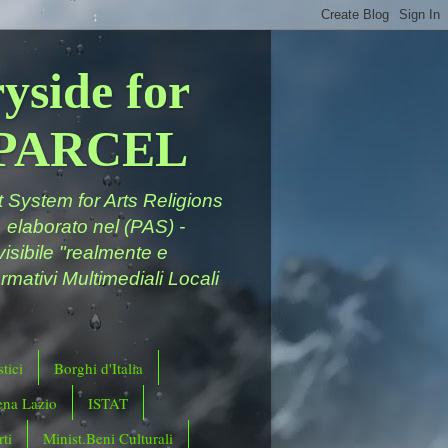
yside for
a PARCEL
System for Arts Religions
 elaborato nel (PAS) -
ivisibile "realmente e
rmativi Multimediali Locali
tici
Borghi d'Italia
ena Lazio
ISTAT
ti
Minist.Beni Culturali