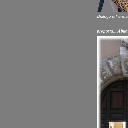
Dialogo & Forma
proposta... Ab