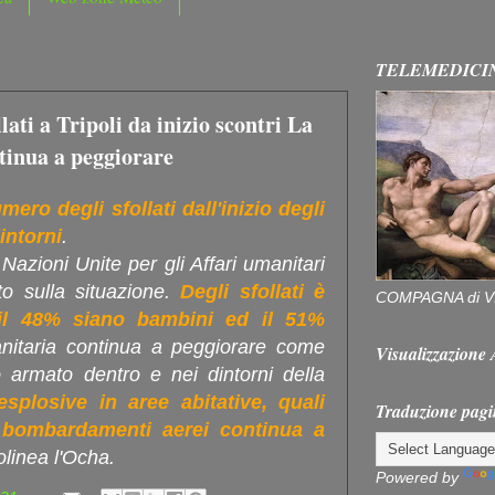
TELEMEDICI
lati a Tripoli da inizio scontri La
tinua a peggiorare
umero degli sfollati dall'inizio degli
intorni
.
 Nazioni Unite per gli Affari umanitari
o sulla situazione.
Degli sfollati è
COMPAGNA di V
 il 48% siano bambini ed il 51%
anitaria continua a peggiorare come
Visualizzazion
tto armato dentro e nei dintorni della
splosive in aree abitative, quali
Traduzione pagi
 e bombardamenti aerei continua a
tolinea l'Ocha.
Powered by