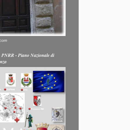
.com
PNRR - Piano Nazionale di
enza