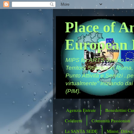
Place of A
European 
MIPS for ARTS Spazio Comu
Territory Science in Roma,
Punto Attività e Servizi ..p
virtualmente" iniziando dai
(PIM).
Agenzia Entrate
Benedettini Ca
Coldiretti
Comunità Passionisti
La SANTA SEDE
Minist. Difesa