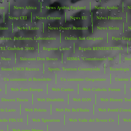
ere
News Africa
News Arabia England
News Arabic
N
News CEI
News Cresme
News EU
News Finanza
liano
News Lazio
News Osserv.Romano
News Storia
N
atores, Bellatores, Laboratores
Ordine San Gregorio
Papa Greg
CEL Giubileo 2000
Regione Lazio
Regola BENEDETTINA
o Nuns
Salesiani Don Bosco
SISMA "Commissario Str."
Sis
Sisma USGS Ricerca
Sports, Tourism Countryside
Tecnologie
Un cammino di Benedetto
Un cammino Gregoriano
Unione 
a
Web Cam Europa
Web Caritas
Web Catholic Forum
 Diocesi Tuscia
Web Disabilità
Web EON
Web History To
hi Lazio
Web Polizia
Web Per Bell'Italia
Web Pontif.Consig
tello FIN.UE
Web Tgtourism
Web Valle del Tevere Co
Web
ca
Web zone Meteo