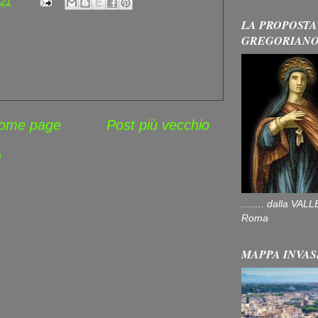
:21
LA PROPOSTA
GREGORIAN
ome page
Post più vecchio
)
........ dalla V
Roma
MAPPA INVAS