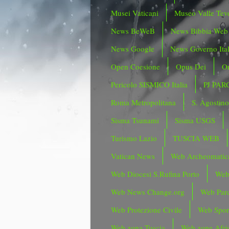
Musei Vaticani
Museo Valle Tev
News BeWeB
News Bibbia Web
News Google
News Governo Ita
Open Coesione
Opus Dei
Or
Pericolo SISMICO Italia
PJ PAR
Roma Metropolitana
S. Agostin
Sisma Tsunami
Sisma USGS
Turismo Lazio
TUSCIA WEB
Vatican News
Web Archeomatic
Web Diocesi S.Rufina Porto
Web
Web News Change.org
Web Parc
Web Protezione Civile
Web Spor
Web zona Tuscia
Web zone Afri