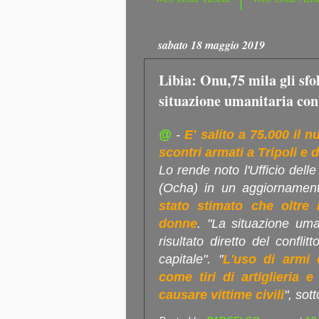
sabato 18 maggio 2019
Libia: Onu,75 mila gli sfol
situazione umanitaria con
@
-
E' salito a 75.000 il n
scontri armati a Tripoli e d
Lo rende noto l'Ufficio delle
(Ocha) in un aggiornament
stato stimato che oltre
donne
. "La situazione um
risultato diretto del confli
capitale". "
L'uso di armi e
come tiri di artiglieria
causare vittime civili
", sot