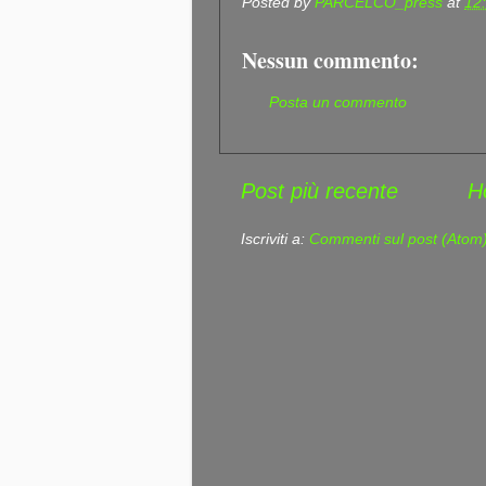
Posted by
PARCELCO_press
at
12
Nessun commento:
Posta un commento
Post più recente
H
Iscriviti a:
Commenti sul post (Atom