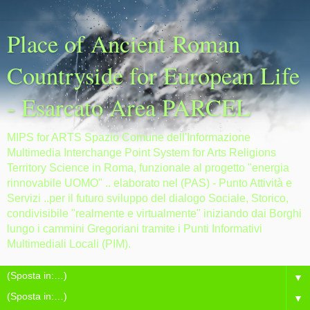
Place of Ancient Roman
Countryside for European Life
- Esarcato Area PARCEL
MIPS for ARTS Spazio Comune dell'Informazione
Multimedia Interchange Point System for Arts Religions
Territory Science in Roma, funzionale al progetto "energia
rinnovabile UOMO" .. elaborato nel (PAS) - Punto Attività e
Servizi ..per il futuro sviluppo del dialogo Sociale, Storico,
condivisibile "realmente e virtualmente" iniziando dai Borghi
lungo i cammini Gregoriani tramite i Punti Informativi
Multimediali Locali (PIM).
▼
▼