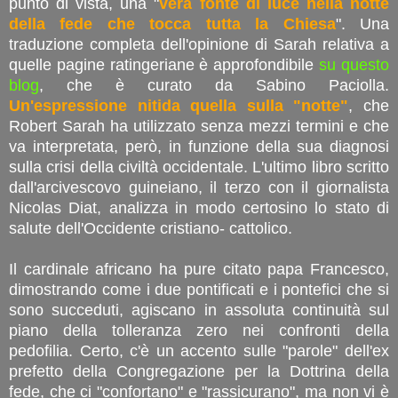
punto di vista, una "
vera fonte di luce nella notte
della fede che tocca tutta la Chiesa
". Una
traduzione completa dell'opinione di Sarah relativa a
quelle pagine ratingeriane è approfondibile
su questo
blog
, che è curato da Sabino Paciolla.
Un'espressione nitida quella sulla "notte"
, che
Robert Sarah ha utilizzato senza mezzi termini e che
va interpretata, però, in funzione della sua diagnosi
sulla crisi della civiltà occidentale. L'ultimo libro scritto
dall'arcivescovo guineiano, il terzo con il giornalista
Nicolas Diat, analizza in modo certosino lo stato di
salute dell'Occidente cristiano- cattolico.
Il cardinale africano ha pure citato papa Francesco,
dimostrando come i due pontificati e i pontefici che si
sono succeduti, agiscano in assoluta continuità sul
piano della tolleranza zero nei confronti della
pedofilia. Certo, c'è un accento sulle "parole" dell'ex
prefetto della Congregazione per la Dottrina della
fede, che ci "confortano" e "rassicurano", ma non vi è