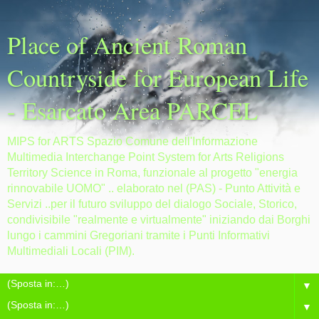
Place of Ancient Roman
Countryside for European Life
- Esarcato Area PARCEL
MIPS for ARTS Spazio Comune dell'Informazione
Multimedia Interchange Point System for Arts Religions
Territory Science in Roma, funzionale al progetto "energia
rinnovabile UOMO" .. elaborato nel (PAS) - Punto Attività e
Servizi ..per il futuro sviluppo del dialogo Sociale, Storico,
condivisibile "realmente e virtualmente" iniziando dai Borghi
lungo i cammini Gregoriani tramite i Punti Informativi
Multimediali Locali (PIM).
▼
▼