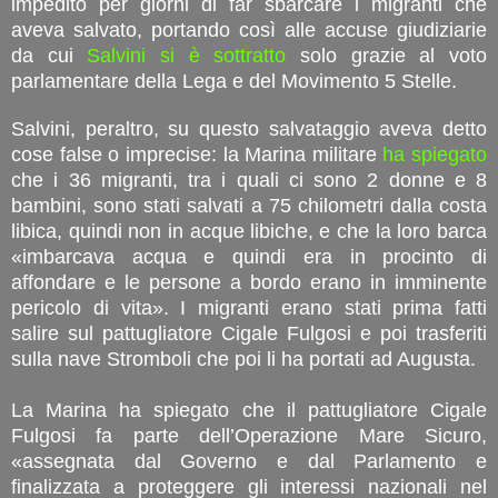
impedito per giorni di far sbarcare i migranti che
aveva salvato, portando così alle accuse giudiziarie
da cui
Salvini si è sottratto
solo grazie al voto
parlamentare della Lega e del Movimento 5 Stelle.
Salvini, peraltro, su questo salvataggio aveva detto
cose false o imprecise: la Marina militare
ha spiegato
che i 36 migranti, tra i quali ci sono 2 donne e 8
bambini, sono stati salvati a 75 chilometri dalla costa
libica, quindi non in acque libiche, e che la loro barca
«imbarcava acqua e quindi era in procinto di
affondare e le persone a bordo erano in imminente
pericolo di vita». I migranti erano stati prima fatti
salire sul pattugliatore Cigale Fulgosi e poi trasferiti
sulla nave Stromboli che poi li ha portati ad Augusta.
La Marina ha spiegato che il pattugliatore Cigale
Fulgosi fa parte dell’Operazione Mare Sicuro,
«assegnata dal Governo e dal Parlamento e
finalizzata a proteggere gli interessi nazionali nel