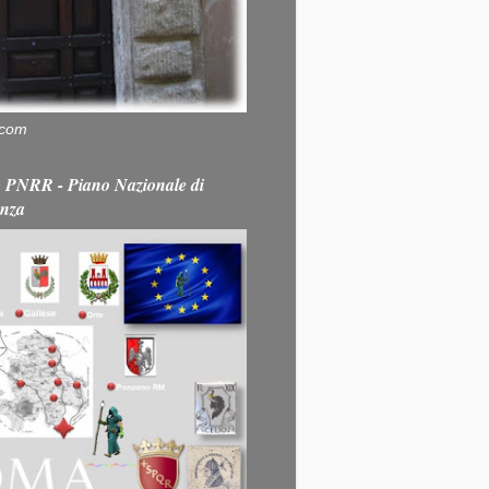
.com
PNRR - Piano Nazionale di
enza