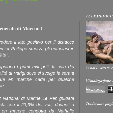
TELEMEDICI
generale di Macron I
edere il lato positivo per il distacco
emier Philippe smorza gli entusiasmi:
tta".
iono i primi exit poll, la sala del
COMPAGNA di V
ité di Parigi dove si svolge la serata
ique en marche cade per qualche
Visualizzazion
le.
1
 National di Marine Le Pen guidata
Traduzione pagi
sta con il 23,3% dei voti, davanti a
 en marche condotta da Nathalie