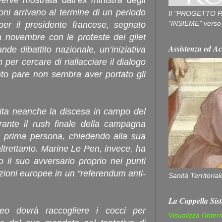
verve mostrata dall’ex ministra degli
oni arrivano al termine di un periodo
Il "PROGETTO P
"INSIEME" verso u
er il presidente francese, segnato
 a novembre con le proteste dei gilet
Assistenza ed Ac
ande dibattito nazionale, un’iniziativa
per cercare di riallacciare il dialogo
nto pare non sembra aver portato gli
ita neanche la discesa in campo del
rante il rush finale della campagna
in prima persona, chiedendo alla sua
ltrettanto. Marine Le Pen, invece, ha
 il suo avversario proprio nei punti
zioni europee in un “referendum anti-
Sanità Territorial
La Cappella Sist
iseo dovrà raccogliere i cocci per
Visualizza l'Inter