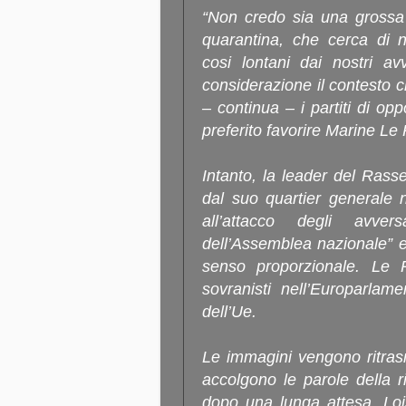
“Non credo sia una grossa s
quarantina, che cerca di 
cosi lontani dai nostri av
considerazione il contesto
– continua – i partiti di opp
preferito favorire Marine Le 
Intanto, la leader del Ras
dal suo quartier generale 
all’attacco degli avver
dell’Assemblea nazionale” e 
senso proporzionale. Le 
sovranisti nell’Europarlame
dell’Ue.
Le immagini vengono ritras
accolgono le parole della r
dopo una lunga attesa, Loi