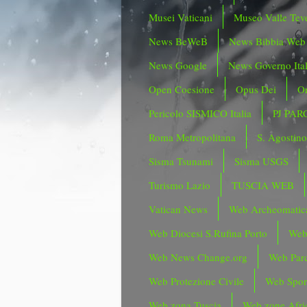
Musei Vaticani
Museo Valle Tev
News BeWeB
News Bibbia Web
News Google
News Governo Ita
Open Coesione
Opus Dei
Or
Pericolo SISMICO Italia
PJ PAR
Roma Metropolitana
S. Agostin
Sisma Tsunami
Sisma USGS
Turismo Lazio
TUSCIA WEB
Vatican News
Web Archeomatic
Web Diocesi S.Rufina Porto
Web
Web News Change.org
Web Parc
Web Protezione Civile
Web Spor
Web zona Tuscia
Web zone Afri