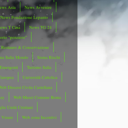
ews Asia
News Avvenire
News Fondazione Lepanto
ews T Cina
News TG 24
orio "pensiero"
Restauro & Conservazione
ma Italia Mondo
Sisma Rischi
 Emergenti
Turismo Italia
Europea
Università Cattolica
Web Diocesi Civita Castellana
day
Web Musei Comune Roma
lio Unità Cristiani
 Visure
Web zona Incentivi