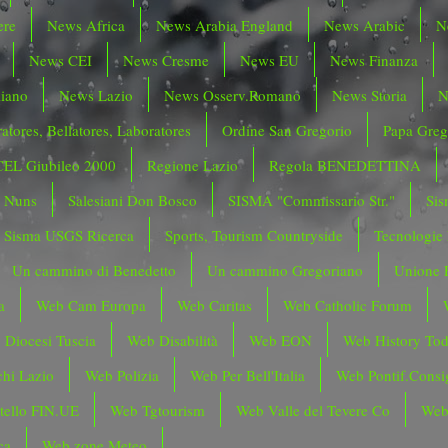
ere
News Africa
News Arabia England
News Arabic
N
News CEI
News Cresme
News EU
News Finanza
liano
News Lazio
News Osserv.Romano
News Storia
N
atores, Bellatores, Laboratores
Ordine San Gregorio
Papa Greg
CEL Giubileo 2000
Regione Lazio
Regola BENEDETTINA
o Nuns
Salesiani Don Bosco
SISMA "Commissario Str."
Sis
Sisma USGS Ricerca
Sports, Tourism Countryside
Tecnologie
Un cammino di Benedetto
Un cammino Gregoriano
Unione 
a
Web Cam Europa
Web Caritas
Web Catholic Forum
 Diocesi Tuscia
Web Disabilità
Web EON
Web History To
hi Lazio
Web Polizia
Web Per Bell'Italia
Web Pontif.Consig
tello FIN.UE
Web Tgtourism
Web Valle del Tevere Co
Web
ca
Web zone Meteo