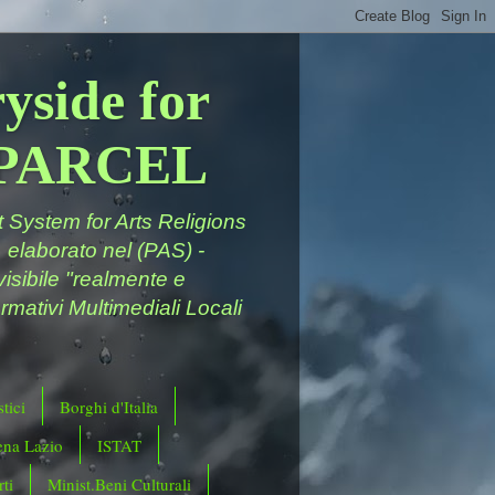
yside for
a PARCEL
System for Arts Religions
 elaborato nel (PAS) -
ivisibile "realmente e
rmativi Multimediali Locali
tici
Borghi d'Italia
ena Lazio
ISTAT
ti
Minist.Beni Culturali