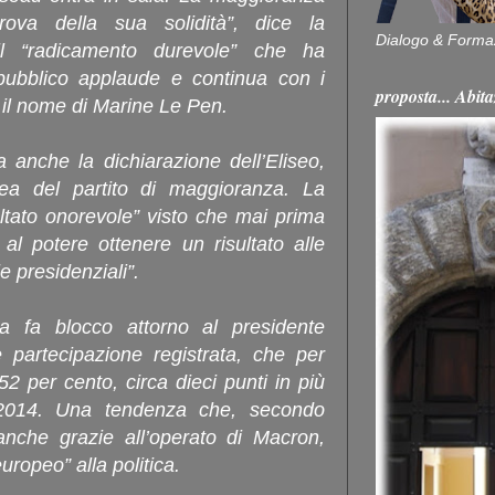
rova della sua solidità”, dice la
Dialogo & Forma
 il “radicamento durevole” che ha
l pubblico applaude e continua con i
proposta... Ab
 il nome di Marine Le Pen.
 anche la dichiarazione dell’Eliseo,
nea del partito di maggioranza. La
ultato onorevole” visto che mai prima
 al potere ottenere un risultato alle
e presidenziali”.
a fa blocco attorno al presidente
e partecipazione registrata, che per
52 per cento, circa dieci punti in più
l 2014. Una tendenza che, secondo
 anche grazie all’operato di Macron,
uropeo” alla politica.