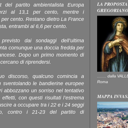
LA PROPOSTA
t del partito ambientalista Europa
GREGORIAN
terzi al 13,1 per cento, mentre i
4 per cento. Restano dietro La France
ista, entrambi al 6,6 per cento.
previsto dai sondaggi dell’ultima
nta comunque una doccia fredda per
francese. Dopo un primo momento di
 cercano di riprendersi.
 suo discorso, qualcuno comincia a
........ dalla V
Roma
u sventolando le bandierine europee
tri abbozzano un sorriso nel tentativo
MAPPA INVAS
 effetti, con questi risultati l’estrema
scire a occupare tra i 22 e i 24 seggi
go, contro i 21-23 del partito di