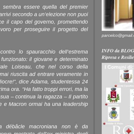
o sembra essere quella del premier
rrivi secondo a un’elezione non puoi
sce il capo del governo, promettendo
oro per proseguire il progetto del
parcelco@gmail
INFO da BLOG 
” contro lo spauracchio dell’estrema
Ripresa e Resili
funzionato: il giovane e determinato
vale Loiseau, che nel corso della
mai riuscita ad entrare veramente in
diocre!”, dice Adama, studentessa 24
ima ora. “Ha fatto troppi errori, ma la
sua – continua la ragazza – Il partito
nte e Macron ormai ha una leadership
lla débâcle macroniana non è da