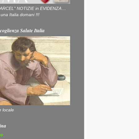
ARCEL" NOTIZIE in EVIDENZA ...
na Italia domani !!!
coglienza Salute Italia
e locale
ina
no