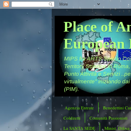
Place of A
European 
MIPS for ARTS Spazio Comu
Territory Science in Roma,
Punto Attività e Servizi ..p
virtualmente" iniziando dai
(PIM).
Agenzia Entrate
Benedettini Ca
Coldiretti
Comunità Passionisti
La SANTA SEDE
Minist. Difesa