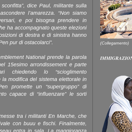
confitta”, dice Paul, militante sulla
nascondere l’amarezza. “Non siamo
versari, e poi bisogna prendere in
 che ha accompagnato queste elezioni
osizioni di destra e di sinistra hanno
Pen pur di ostacolarci”.
(Collegamento)
semblement National prende la parola
IMMIGRAZIO
nel 15esimo arrondissement e parte
sari chiedendo lo “scioglimento
la modifica del sistema elettorale in
Pen promette un “supergruppo” di
nto capace di “influenzare” le sorti
messe tra i militanti En Marche, che
ivale con buuu e fischi. Finalmente,
seau entra in sala. La maggioranza