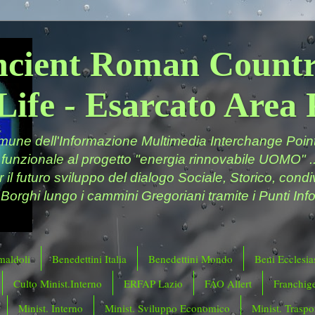
ncient Roman Countr
Life - Esarcato Are
ne dell'Informazione Multimedia Interchange Point 
 funzionale al progetto "energia rinnovabile UOMO" ..
er il futuro sviluppo del dialogo Sociale, Storico, cond
 Borghi lungo i cammini Gregoriani tramite i Punti Info
maldoli
Benedettini Italia
Benedettini Mondo
Beni Ecclesias
Culto Minist.Interno
ERFAP Lazio
FAO Allert
Franchig
Minist. Interno
Minist. Sviluppo Economico
Minist. Traspor