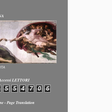
NA
ITA
e Accessi LETTORI
5
5
4
7
0
6
ne - Page Translation