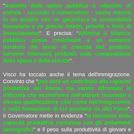
"
Aumenti della spesa pubblica o riduzioni di
entrate - secondo il Governatore - vanno inseriti
in un quadro che ne garantisca la sostenibilità
finanziaria e ne precisi intenti, priorità e fonti di
finanziamento
". E precisa: "
Affinché il bilancio
pubblico possa contribuire a un aumento
duraturo del tasso di crescita del prodotto
servono interventi profondi sulla composizione
della spesa e delle entrate
".
Visco ha toccato anche il tema dell'immigrazione.
Convinto che "
può dare un contributo alla capacità
produttiva del Paese, ma vanno affrontate le
difficoltà che incontriamo nell'attirare lavoratori a
elevata qualificazione così come nell'integrazione
e nella formazione di chi proviene da altri Paesi
".
Il Governatore mette in evidenza "
la riduzione della
capacità produttiva connessa con gli andamenti
demografici
" e il peso sulla produttività di giovani e