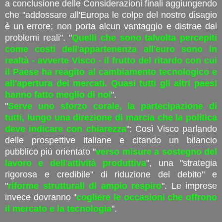
a conclusione delle Considerazioni finali aggiungendo
che "addossare all'Europa le colpe del nostro disagio
è un errore; non porta alcun vantaggio e distrae dai
problemi reali". "
Quelli che sono talvolta percepiti
come costi dell'appartenenza all'euro sono in
realtà - avverte Visco - il frutto del ritardo con cui
il Paese ha reagito al cambiamento tecnologico e
all'apertura dei mercati. Quasi tutti gli altri paesi
hanno fatto meglio di noi
".
"
Serve uno sforzo corale, la partecipazione di
tutti, lungo una direzione di marcia che la politica
deve indicare con chiarezza
": Così Visco parlando
delle prospettive italiane e citando un bilancio
pubblico più orientato "
verso misure a sostegno del
lavoro e dell'attività produttiva
", una "strategia
rigorosa e credibile" di riduzione del debito" e
"
riforme strutturali di ampio respiro
". Le imprese
invece dovranno "
cogliere le occasioni che offrono
il mercato e la tecnologia
".