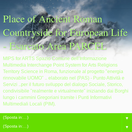
Place of Ancient Roman
Countryside for European Life
- Esarcato Area PARCEL
MIPS for ARTS Spazio Comune dell'Informazione
Multimedia Interchange Point System for Arts Religions
Territory Science in Roma, funzionale al progetto "energia
rinnovabile UOMO" .. elaborato nel (PAS) - Punto Attività e
Servizi ..per il futuro sviluppo del dialogo Sociale, Storico,
condivisibile "realmente e virtualmente" iniziando dai Borghi
lungo i cammini Gregoriani tramite i Punti Informativi
Multimediali Locali (PIM).
▼
▼