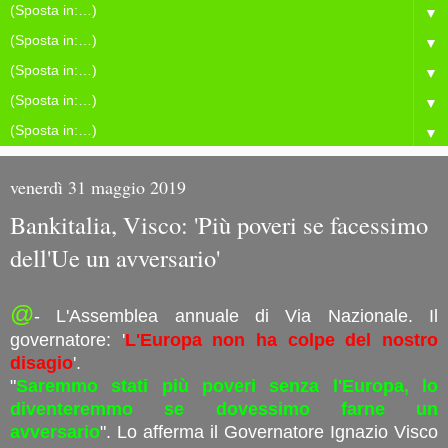
▼
▼
▼
▼
▼
venerdì 31 maggio 2019
Bankitalia, Visco: 'Più poveri se facessimo
dell'Ue un avversario'
@
- L'Assemblea annuale di Via Nazionale. Il
governatore: '
L'Europa non ha colpe del nostro
disagio
'.
"
Saremmo stati più poveri senza l'Europa, lo
diventeremmo se dovessimo farne un
avversario
". Lo afferma il Governatore Ignazio Visco