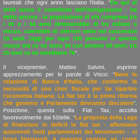
laureati che ogni anno lasciano l'Italia. "
Da qui al
2030 senza il contributo dell'immigrazione - ha
detto ancora - la popolazione di età compresa tra
i 20 e i 64 anni diminuirebbe di tre milioni e
mezzo, calerebbe di ulteriori sette nei successivi
15 anni. Oggi per ogni 100 persone in questa
classe età ce ne sono 38 con almeno 65 anni; tra
25 anni ce ne sarebbero 76
".
Il vicepremier, Matteo Salvini, esprime
apprezzamento per le parole di Visco: "
Bene la
relazione di Banca d'Italia, che conferma la
necessità di uno choc fiscale per far ripartire
l'economia italiana. La flat tax è la prima riforma
che governo e Parlamento dovranno discutere
".
Posizione, questa sulla Flat Tax, accolta
favorevolmente dai 5Stelle. "
La proposta della Lega
di finanziare in deficit la flat tax - affermano
autorevoli fonti parlamentari del Movimento - ci
trova favorevoli. A maggior ragione se, come