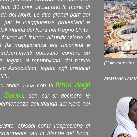
circa 30 anni causarono la morte di
anda del Nord. Le due grandi parti del
ti, per la maggioranza protestanti e
ell’Irlanda del Nord nel Regno Unito,
 favorevoli invece all’unificazione di
d (la maggioranza era unionista e
i schieramenti potevano contare su
RA, legata ai repubblicani del partito
(Collegamento)
ce Association, legata agli unionisti
PP).
IMMIGRAZIO
firma degli
l 10 aprile 1998 con la
ì Santo
, con cui si decisero le
 permanenza dell’Irlanda del Nord nel
Santo, episodi come l’esplosione di
colarmente rari in Irlanda del Nord,