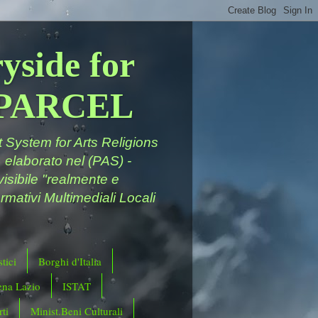
yside for
a PARCEL
System for Arts Religions
 elaborato nel (PAS) -
ivisibile "realmente e
rmativi Multimediali Locali
tici
Borghi d'Italia
ena Lazio
ISTAT
ti
Minist.Beni Culturali