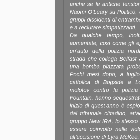
anche se le antiche tension
Naomi O’Leary su Politico, «
gruppi dissidenti di entramb
e a reclutare simpatizzanti.
Da qualche tempo, inolt
aumentate, così come gli e
un’auto della polizia nor
strada che collega Belfast
una bomba piazzata probab
Pochi mesi dopo, a luglio,
cattolica di Bogside a 
molotov contro la polizia
Fountain, hanno sequestrat
inizio di quest’anno è espl
dal tribunale cittadino, att
gruppo New IRA, lo stesso c
essere coinvolto nelle vio
all’uccisione di Lyra McKee.