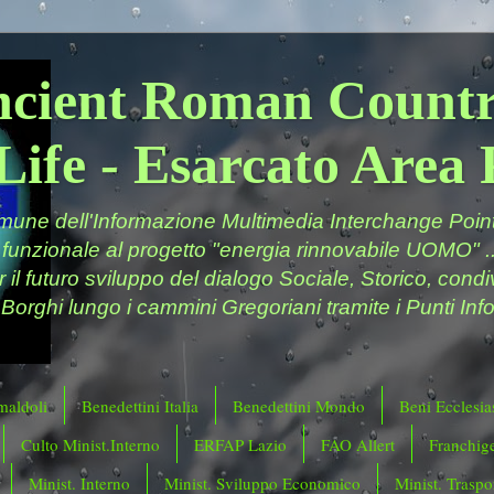
ncient Roman Countr
Life - Esarcato Are
ne dell'Informazione Multimedia Interchange Point 
 funzionale al progetto "energia rinnovabile UOMO" ..
er il futuro sviluppo del dialogo Sociale, Storico, cond
 Borghi lungo i cammini Gregoriani tramite i Punti Info
maldoli
Benedettini Italia
Benedettini Mondo
Beni Ecclesias
Culto Minist.Interno
ERFAP Lazio
FAO Allert
Franchig
Minist. Interno
Minist. Sviluppo Economico
Minist. Traspor