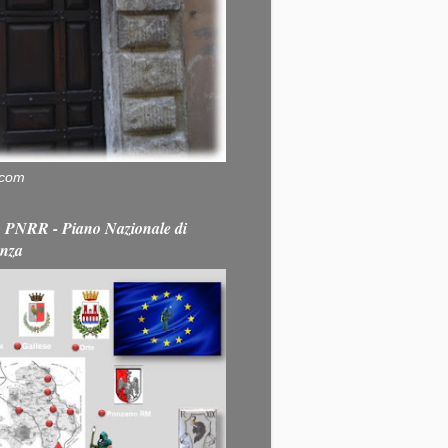
.com
PNRR - Piano Nazionale di
enza