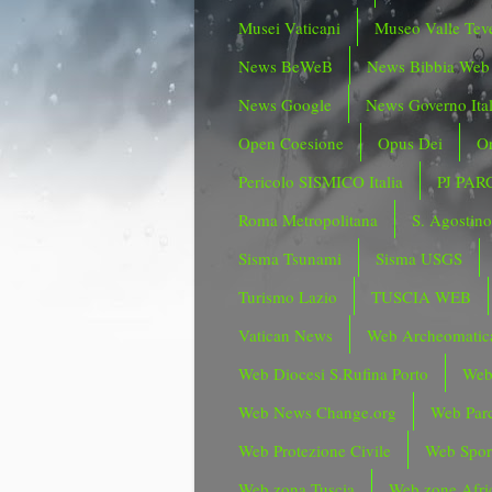
Musei Vaticani
Museo Valle Tev
News BeWeB
News Bibbia Web
News Google
News Governo Ita
Open Coesione
Opus Dei
Or
Pericolo SISMICO Italia
PJ PAR
Roma Metropolitana
S. Agostin
Sisma Tsunami
Sisma USGS
Turismo Lazio
TUSCIA WEB
Vatican News
Web Archeomatic
Web Diocesi S.Rufina Porto
Web
Web News Change.org
Web Parc
Web Protezione Civile
Web Spor
Web zona Tuscia
Web zone Afri