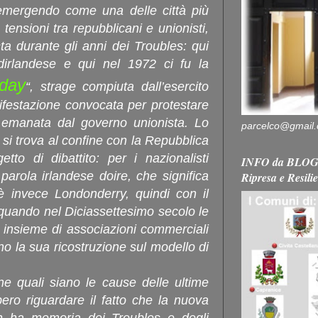
emergendo come una delle città più
tensioni tra repubblicani e unionisti,
ta durante gli anni dei Troubles: qui
ordirlandese e qui nel 1972 ci fu la
day
“, strage compiuta dall’esercito
ifestazione convocata per protestare
 emanata dal governo unionista. Lo
parcelco@gmail
 si trova al confine con la Repubblica
tto di dibattito: per i nazionalisti
INFO da BLOG 
 parola irlandese doire, che significa
Ripresa e Resili
 è invece Londonderry, quindi con il
 quando nel Diciassettesimo secolo le
 insieme di associazioni commerciali
no la sua ricostruzione sul modello di
one quali siano le cause delle ultime
bero riguardare il fatto che la nuova