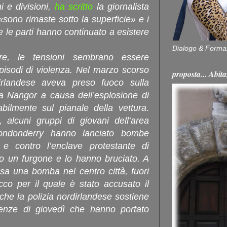
i e divisioni,
ha scritto
la giornalista
sono rimaste sotto la superficie» e i
e le parti hanno continuato a esistere
Dialogo & Forma
re, le tensioni sembrano essere
pisodi di violenza. Nel marzo scorso
proposta... Ab
dirlandese aveva preso fuoco sulla
 a Nangor a causa dell’esplosione di
ilmente sul pianale della vettura.
 alcuni gruppi di giovani dell’area
Londonderry hanno lanciato bombe
 e contro l’enclave protestante di
o un furgone e lo hanno bruciato. A
osa una bomba nel centro città, fuori
acco per il quale è stato accusato il
he la polizia nordirlandese sostiene
lenze di giovedì che hanno portato