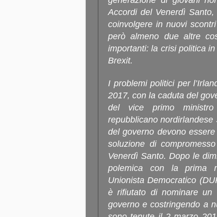
generazione di giovani no
Accordi del Venerdì Santo,
coinvolgere in nuovi scontri
però almeno due altre co
importanti: la crisi politica
Brexit.
I problemi politici per l’Irl
2017, con la caduta del gove
del vice primo ministro
repubblicano nordirlandese S
del governo devono essere c
soluzione di compromesso 
Venerdì Santo. Dopo le dim
polemica con la prima mi
Unionista Democratico (DUP, 
è rifiutato di nominare un 
governo e costringendo a nuo
sono tenute il 2 marzo 2017 