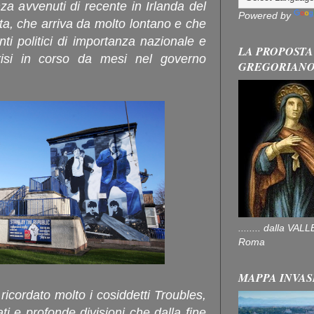
nza avvenuti di recente in Irlanda del
Powered by
ta, che arriva da molto lontano e che
ti politici di importanza nazionale e
LA PROPOSTA
risi in corso da mesi nel governo
GREGORIAN
........ dalla V
Roma
MAPPA INVAS
ricordato molto i cosiddetti Troubles,
ati e profonde divisioni che dalla fine