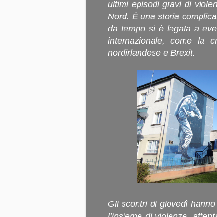
ultimi episodi gravi di viole
Nord. È una storia complica
da tempo si è legata a even
internazionale, come la c
nordirlandese e Brexit.
Gli scontri di giovedì hanno 
l’insieme di violenze, attent