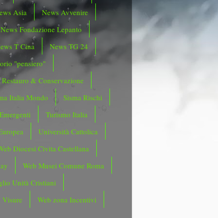
ews Asia
News Avvenire
News Fondazione Lepanto
ews T Cina
News TG 24
orio "pensiero"
Restauro & Conservazione
ma Italia Mondo
Sisma Rischi
 Emergenti
Turismo Italia
Europea
Università Cattolica
Web Diocesi Civita Castellana
day
Web Musei Comune Roma
lio Unità Cristiani
 Visure
Web zona Incentivi