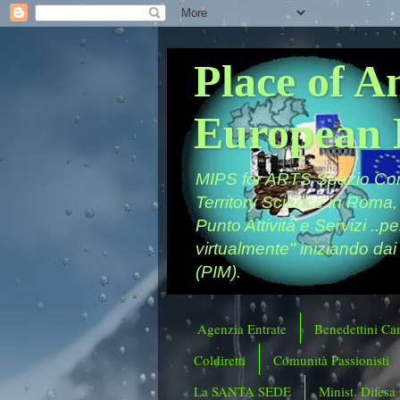
Place of A
European 
MIPS for ARTS Spazio Comu
Territory Science in Roma,
Punto Attività e Servizi ..p
virtualmente" iniziando dai
(PIM).
Agenzia Entrate
Benedettini Ca
Coldiretti
Comunità Passionisti
La SANTA SEDE
Minist. Difesa