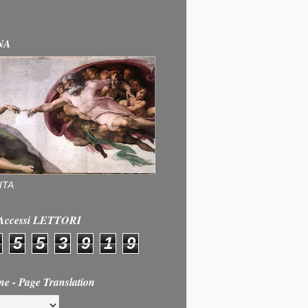
NA
ITA
e Accessi LETTORI
5
5
3
9
1
9
ne - Page Translation