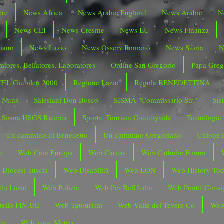
ere
News Africa
News Arabia England
News Arabic
N
News CEI
News Cresme
News EU
News Finanza
liano
News Lazio
News Osserv.Romano
News Storia
N
atores, Bellatores, Laboratores
Ordine San Gregorio
Papa Greg
CEL Giubileo 2000
Regione Lazio
Regola BENEDETTINA
o Nuns
Salesiani Don Bosco
SISMA "Commissario Str."
Sis
Sisma USGS Ricerca
Sports, Tourism Countryside
Tecnologie
Un cammino di Benedetto
Un cammino Gregoriano
Unione 
a
Web Cam Europa
Web Caritas
Web Catholic Forum
 Diocesi Tuscia
Web Disabilità
Web EON
Web History To
hi Lazio
Web Polizia
Web Per Bell'Italia
Web Pontif.Consig
tello FIN.UE
Web Tgtourism
Web Valle del Tevere Co
Web
ca
Web zone Meteo