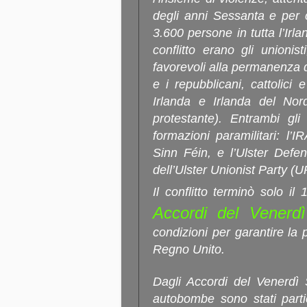
degli anni Sessanta e per 
3.600 persone in tutta l’Irl
conflitto erano gli unionis
favorevoli alla permanenza d
e i repubblicani, cattolici e
Irlanda e Irlanda del Nor
protestante). Entrambi gl
formazioni paramilitari: l’I
Sinn Féin, e l’Ulster Defen
dell’Ulster Unionist Party (U
Il conflitto terminò solo i
Accordi del Venerd
condizioni per garantire la
Regno Unito.
Dagli Accordi del Venerdì 
autobombe sono stati parti