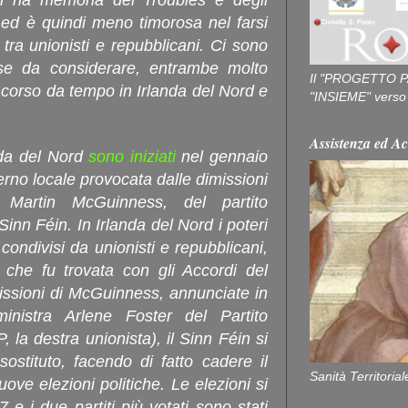
n ha memoria dei Troubles e degli
 ed è quindi meno timorosa nel farsi
 tra unionisti e repubblicani. Ci sono
se da considerare, entrambe molto
Il "PROGETTO P
 in corso da tempo in Irlanda del Nord e
"INSIEME" verso u
Assistenza ed Ac
anda del Nord
sono iniziati
nel gennaio
rno locale provocata dalle dimissioni
 Martin McGuinness, del partito
inn Féin. In Irlanda del Nord i poteri
ondivisi da unionisti e repubblicani,
che fu trovata con gli Accordi del
issioni di McGuinness, annunciate in
nistra Arlene Foster del Partito
la destra unionista), il Sinn Féin si
sostituto, facendo di fatto cadere il
Sanità Territorial
ve elezioni politiche. Le elezioni si
e i due partiti più votati sono stati