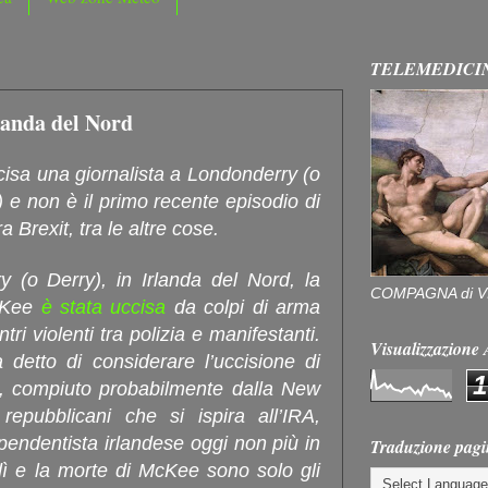
TELEMEDICI
landa del Nord
cisa una giornalista a Londonderry (o
 e non è il primo recente episodio di
a Brexit, tra le altre cose.
 (o Derry), in Irlanda del Nord, la
COMPAGNA di V
McKee
è stata uccisa
da colpi di arma
ri violenti tra polizia e manifestanti.
Visualizzazion
 detto di considerare l’uccisione di
1
o”, compiuto probabilmente dalla New
repubblicani che si ispira all’IRA,
pendentista irlandese oggi non più in
Traduzione pagi
vedì e la morte di McKee sono solo gli