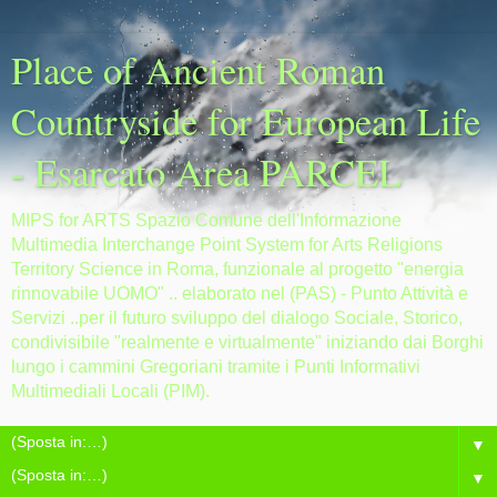
Place of Ancient Roman
Countryside for European Life
- Esarcato Area PARCEL
MIPS for ARTS Spazio Comune dell'Informazione
Multimedia Interchange Point System for Arts Religions
Territory Science in Roma, funzionale al progetto "energia
rinnovabile UOMO" .. elaborato nel (PAS) - Punto Attività e
Servizi ..per il futuro sviluppo del dialogo Sociale, Storico,
condivisibile "realmente e virtualmente" iniziando dai Borghi
lungo i cammini Gregoriani tramite i Punti Informativi
Multimediali Locali (PIM).
▼
▼