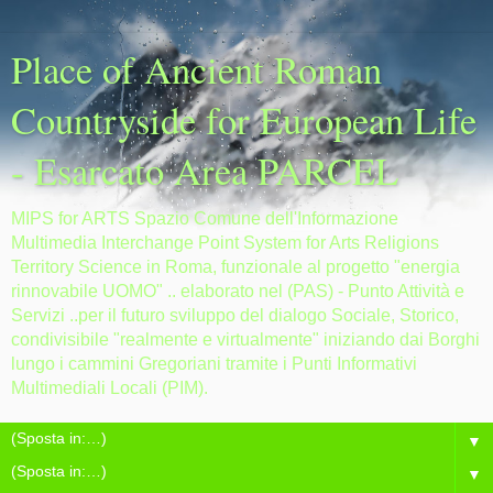
Place of Ancient Roman
Countryside for European Life
- Esarcato Area PARCEL
MIPS for ARTS Spazio Comune dell'Informazione
Multimedia Interchange Point System for Arts Religions
Territory Science in Roma, funzionale al progetto "energia
rinnovabile UOMO" .. elaborato nel (PAS) - Punto Attività e
Servizi ..per il futuro sviluppo del dialogo Sociale, Storico,
condivisibile "realmente e virtualmente" iniziando dai Borghi
lungo i cammini Gregoriani tramite i Punti Informativi
Multimediali Locali (PIM).
▼
▼