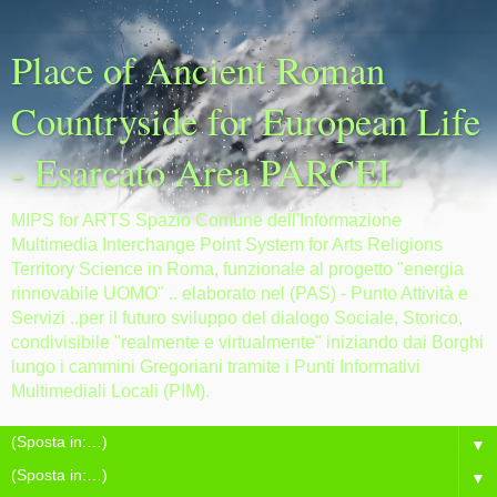
Place of Ancient Roman
Countryside for European Life
- Esarcato Area PARCEL
MIPS for ARTS Spazio Comune dell'Informazione
Multimedia Interchange Point System for Arts Religions
Territory Science in Roma, funzionale al progetto "energia
rinnovabile UOMO" .. elaborato nel (PAS) - Punto Attività e
Servizi ..per il futuro sviluppo del dialogo Sociale, Storico,
condivisibile "realmente e virtualmente" iniziando dai Borghi
lungo i cammini Gregoriani tramite i Punti Informativi
Multimediali Locali (PIM).
▼
▼