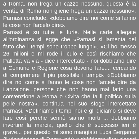
a Roma, non frega un cazzo nessuno, questa è la
verità: di Roma non gliene frega un cazzo nessuno».
Parnasi conclude: «dobbiamo dire noi come si fanno
le cose non farcelo dire».
Parnasi è su tutte le furie. Nelle carte allegate
all'ordinanza si legge che «Parnasi si lamenta del
fatto che i tempi sono troppo lunghi». «Ci ho messo
26 milioni e mi rode il culo e così rischiamo che
Pallotta va via - dice intercettato - noi dobbiamo dire
a Comune e Regione cosa devono fare..., cercando
di comprimere il più possibile i tempi». «Dobbiamo
dire noi come si fanno le cose non farcele dire da
Lanzalone...persone che non hanno mai fatto una
convenzione a Roma o Civita che fa il politico sulla
pelle nostra», continua nel suo sfogo intercettato
Parnasi. «Definiamo i tempi noi e gli diciamo si deve
fare così perchè sennò siamo morti ... dobbiamo
invertire la marcia, quello che è successo ieri è
grave... per questo mi sono mangiato Luca Bergamo