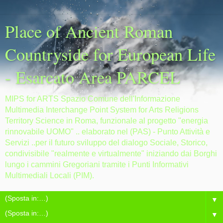
Place of Ancient Roman
Countryside for European Life
- Esarcato Area PARCEL
MIPS for ARTS Spazio Comune dell'Informazione
Multimedia Interchange Point System for Arts Religions
Territory Science in Roma, funzionale al progetto "energia
rinnovabile UOMO" .. elaborato nel (PAS) - Punto Attività e
Servizi ..per il futuro sviluppo del dialogo Sociale, Storico,
condivisibile "realmente e virtualmente" iniziando dai Borghi
lungo i cammini Gregoriani tramite i Punti Informativi
Multimediali Locali (PIM).
▼
▼