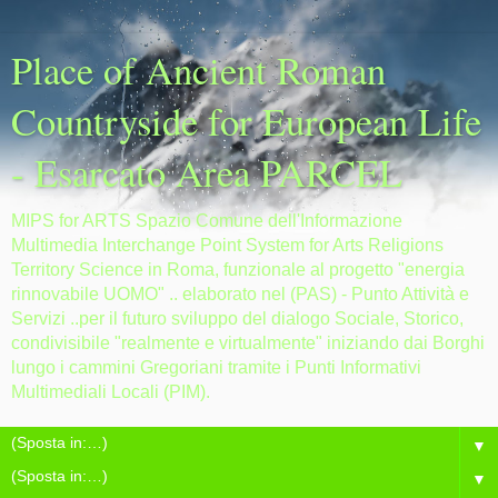
Place of Ancient Roman
Countryside for European Life
- Esarcato Area PARCEL
MIPS for ARTS Spazio Comune dell'Informazione
Multimedia Interchange Point System for Arts Religions
Territory Science in Roma, funzionale al progetto "energia
rinnovabile UOMO" .. elaborato nel (PAS) - Punto Attività e
Servizi ..per il futuro sviluppo del dialogo Sociale, Storico,
condivisibile "realmente e virtualmente" iniziando dai Borghi
lungo i cammini Gregoriani tramite i Punti Informativi
Multimediali Locali (PIM).
▼
▼