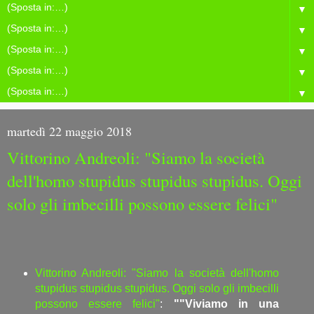
▼
▼
▼
▼
▼
martedì 22 maggio 2018
Vittorino Andreoli: "Siamo la società
dell'homo stupidus stupidus stupidus. Oggi
solo gli imbecilli possono essere felici"
Vittorino Andreoli: "Siamo la società dell'homo
stupidus stupidus stupidus. Oggi solo gli imbecilli
possono essere felici"
:
""Viviamo in una