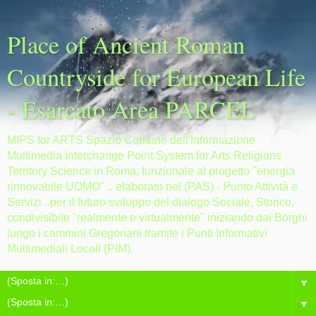
Place of Ancient Roman
Countryside for European Life
- Esarcato Area PARCEL
MIPS for ARTS Spazio Comune dell'Informazione
Multimedia Interchange Point System for Arts Religions
Territory Science in Roma, funzionale al progetto "energia
rinnovabile UOMO" .. elaborato nel (PAS) - Punto Attività e
Servizi ..per il futuro sviluppo del dialogo Sociale, Storico,
condivisibile "realmente e virtualmente" iniziando dai Borghi
lungo i cammini Gregoriani tramite i Punti Informativi
Multimediali Locali (PIM).
▼
▼