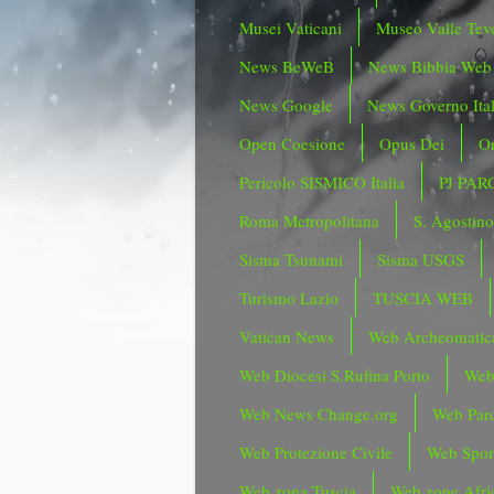
Musei Vaticani
Museo Valle Tev
News BeWeB
News Bibbia Web
News Google
News Governo Ita
Open Coesione
Opus Dei
Or
Pericolo SISMICO Italia
PJ PAR
Roma Metropolitana
S. Agostin
Sisma Tsunami
Sisma USGS
Turismo Lazio
TUSCIA WEB
Vatican News
Web Archeomatic
Web Diocesi S.Rufina Porto
Web
Web News Change.org
Web Parc
Web Protezione Civile
Web Spor
Web zona Tuscia
Web zone Afri