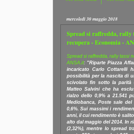
mercoledì 30 maggio 2018
Spread si raffredda, rally 
recupera - Economia - AN
Spread si raffredda, rally tassi
ANSA.it
:
"Riparte Piazza Affa
incaricato Carlo Cottarell
possibilità per la nascita di 
scivolato fin sotto la parit
Matteo Salvini che ha escl
rialzo dello 0,9% a 21.541 p
Mediobanca, Poste sale del 2
0,6%. Sui massimi i rendimenti
anni, il cui rendimento è salito
alto dal maggio del 2014. In 
(2,32%), mentre lo spread t