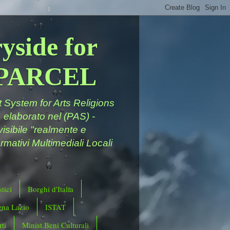
yside for
a PARCEL
System for Arts Religions
 elaborato nel (PAS) -
ivisibile "realmente e
rmativi Multimediali Locali
tici
Borghi d'Italia
ena Lazio
ISTAT
ti
Minist.Beni Culturali