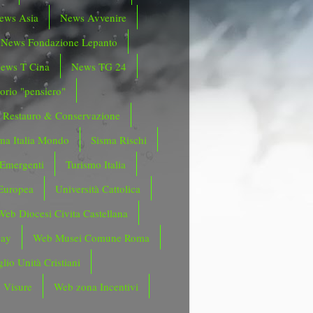
ews Asia
News Avvenire
News Fondazione Lepanto
ews T Cina
News TG 24
orio "pensiero"
Restauro & Conservazione
ma Italia Mondo
Sisma Rischi
 Emergenti
Turismo Italia
Europea
Università Cattolica
Web Diocesi Civita Castellana
day
Web Musei Comune Roma
lio Unità Cristiani
 Visure
Web zona Incentivi