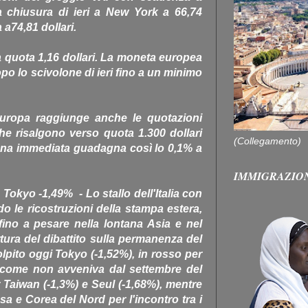
lla chiusura di ieri a New York a 66,74
a a74,81 dollari.
ia quota 1,16 dollari. La moneta europea
dopo lo scivolone di ieri fino a un minimo
 Europa raggiunge anche le quotazioni
 che risalgono verso quota 1.300 dollari
(Collegamento)
egna immediata guadagna così lo 0,1% a
IMMIGRAZIO
, Tokyo -1,49% - Lo stallo dell'Italia con
do le ricostruzioni della stampa estera,
fino a pesare nella lontana Asia e nel
ertura del dibattito sulla permanenza del
pito oggi Tokyo (-1,52%), in rosso per
, come non avveniva dal settembre del
aiwan (-1,3%) e Seul (-1,68%), mentre
sa e Corea del Nord per l'incontro tra i