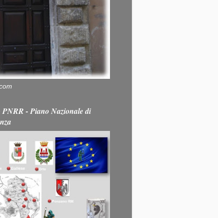
.com
PNRR - Piano Nazionale di
enza