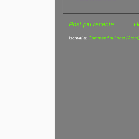
Post più recente
H
Iscriviti a:
Commenti sul post (Atom