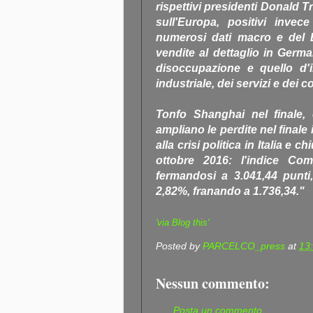
rispettivi presidenti Donald 
sull'Europa, positivi invec
numerosi dati macro e del 
vendite al dettaglio in Germa
disoccupazione e quello d'in
industriale, dei servizi e dei 
Tonfo Shanghai nel finale,
ampliano le perdite nel finale 
alla crisi politica in Italia e
ottobre 2016: l'indice Co
fermandosi a 3.041,44 punti
2,82%, franando a 1.736,34."
'via Blog this'
Posted by
PARCELCO_press
at
13
Nessun commento:
Posta un commento