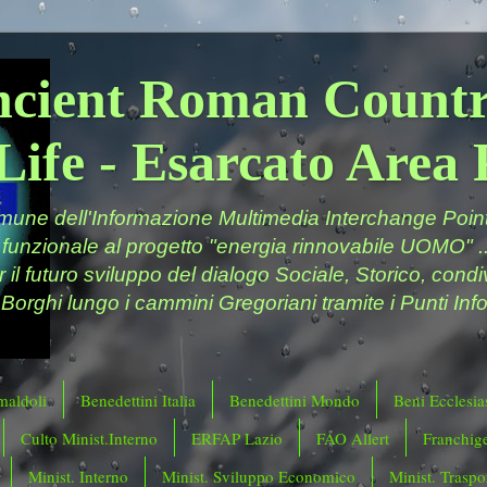
ncient Roman Countr
Life - Esarcato Are
ne dell'Informazione Multimedia Interchange Point 
 funzionale al progetto "energia rinnovabile UOMO" ..
er il futuro sviluppo del dialogo Sociale, Storico, cond
 Borghi lungo i cammini Gregoriani tramite i Punti Info
maldoli
Benedettini Italia
Benedettini Mondo
Beni Ecclesias
Culto Minist.Interno
ERFAP Lazio
FAO Allert
Franchig
Minist. Interno
Minist. Sviluppo Economico
Minist. Traspor