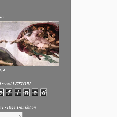
NA
ITA
e Accessi LETTORI
e
f
i
n
e
d
ne - Page Translation