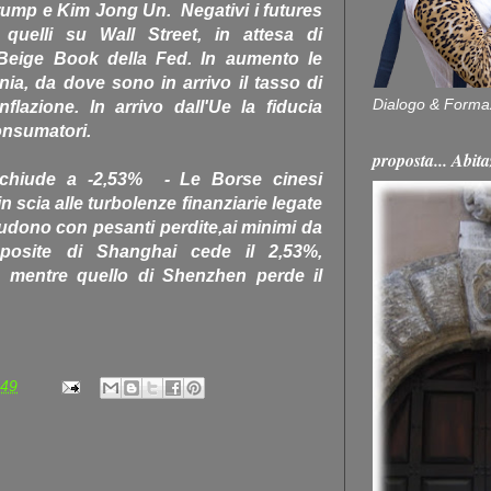
Trump e Kim Jong Un. Negativi i futures
e quelli su Wall Street, in attesa di
Beige Book della Fed. In aumento le
nia, da dove sono in arrivo il tasso di
Dialogo & Forma
flazione. In arrivo dall'Ue la fiducia
consumatori.
proposta... Ab
 chiude a -2,53% - Le Borse cinesi
in scia alle turbolenze finanziarie legate
 chiudono con pesanti perdite,ai minimi da
mposite di Shanghai cede il 2,53%,
, mentre quello di Shenzhen perde il
:49