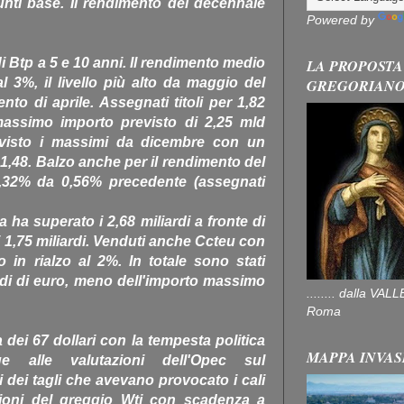
nti base. Il rendimento del decennale
Powered by
 di Btp a 5 e 10 anni. Il rendimento medio
LA PROPOSTA
 3%, il livello più alto da maggio del
GREGORIAN
to di aprile. Assegnati titoli per 1,82
massimo importo previsto di 2,25 mld
visto i massimi da dicembre con un
 1,48. Balzo anche per il rendimento del
2,32% da 0,56% precedente (assegnati
 ha superato i 2,68 miliardi a fronte di
i 1,75 miliardi. Venduti anche Ccteu con
in rialzo al 2%. In totale sono stati
iardi di euro, meno dell'importo massimo
........ dalla V
Roma
ia dei 67 dollari con la tempesta politica
MAPPA INVAS
 alle valutazioni dell'Opec sul
i dei tagli che avevano provocato i cali
zioni del greggio Wti con scadenza a