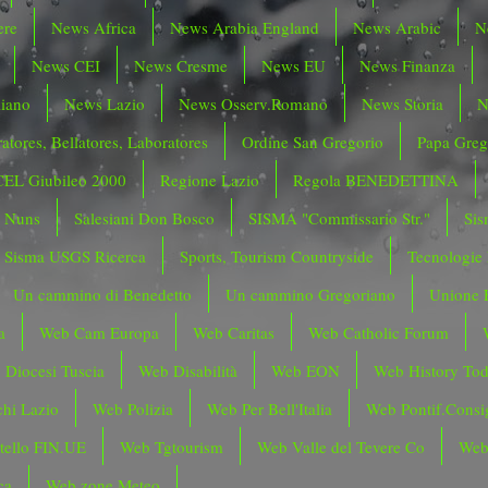
ere
News Africa
News Arabia England
News Arabic
N
News CEI
News Cresme
News EU
News Finanza
liano
News Lazio
News Osserv.Romano
News Storia
N
atores, Bellatores, Laboratores
Ordine San Gregorio
Papa Greg
CEL Giubileo 2000
Regione Lazio
Regola BENEDETTINA
o Nuns
Salesiani Don Bosco
SISMA "Commissario Str."
Sis
Sisma USGS Ricerca
Sports, Tourism Countryside
Tecnologie
Un cammino di Benedetto
Un cammino Gregoriano
Unione 
a
Web Cam Europa
Web Caritas
Web Catholic Forum
 Diocesi Tuscia
Web Disabilità
Web EON
Web History To
hi Lazio
Web Polizia
Web Per Bell'Italia
Web Pontif.Consig
tello FIN.UE
Web Tgtourism
Web Valle del Tevere Co
Web
ca
Web zone Meteo