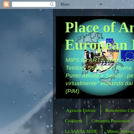
Place of A
European 
MIPS for ARTS Spazio Comu
Territory Science in Roma,
Punto Attività e Servizi ..p
virtualmente" iniziando dai
(PIM).
Agenzia Entrate
Benedettini Ca
Coldiretti
Comunità Passionisti
La SANTA SEDE
Minist. Difesa