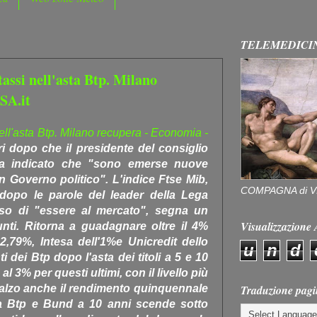
TELEMEDICI
tassi nell'asta Btp. Milano
SA.it
 nell'asta Btp. Milano recupera - Economia -
ri dopo che il presidente del consiglio
i ha indicato che "sono emerse nuove
un Governo politico". L'indice Ftse Mib,
COMPAGNA di V
à dopo le parole del leader della Lega
uso di "essere al mercato", segna un
Visualizzazion
unti. Ritorna a guadagnare oltre il 4%
,79%, Intesa dell'1%e Unicredit dello
u
n
d
 dei Btp dopo l'asta dei titoli a 5 e 10
 al 3% per questi ultimi, con il livello più
Traduzione pagi
rialzo anche il rendimento quinquennale
ra Btp e Bund a 10 anni scende sotto