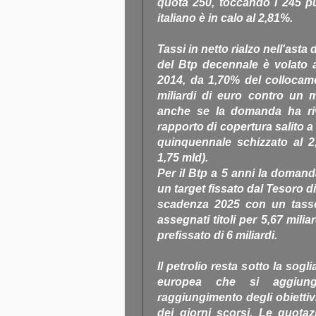
quota 250, toccando i 245 pu
italiano è in calo al 2,81%.
Tassi in netto rialzo nell'asta
del Btp decennale è volato al
2014, da 1,70% del collocamen
miliardi di euro contro un 
anche se la domanda ha ri
rapporto di copertura salito a
quinquennale schizzato al 
1,75 mld).
Per il Btp a 5 anni la domanda
un target fissato dal Tesoro d
scadenza 2025 con un tasso 
assegnati titoli per 5,67 mil
prefissato di 6 miliardi.
Il petrolio resta sotto la sogl
europea che si aggiunge
raggiungimento degli obiettiv
dei giorni scorsi. Le quota