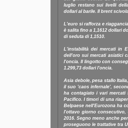
luglio restano sui livelli de
dollari al barile. Il brent scivol
L'euro si rafforza e riagganc
è salita fino a 1,1612 dollari 
di seduta di 1,1510.
L'instabilità dei mercati in
dell'oro sui mercati asiatici
l'oncia. Il lingotto con cons
1.299,73 dollari l'oncia.
Asia debole, pesa stallo Italia
il suo 'caos infernale', secon
ha contagiato i vari mercati 
Pacifico. I timori di una riap
Belpaese nell'Eurozona ha col
l'ottavo giorno consecutivo
2016. Segno meno anche per T
proseguono le trattative tra U